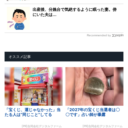
出産後、分娩台で気絶するように眠った妻。傍
にいた夫は…
Recommended by
オススメ記事
「宝くじ、運じゃなかった」当
「2027年の宝くじ当選者は〇
たる人は“同じこと”してる
〇です」占い師が暴露
[PR]合同会社デジタルファーム
[PR]合同会社デジタルファーム