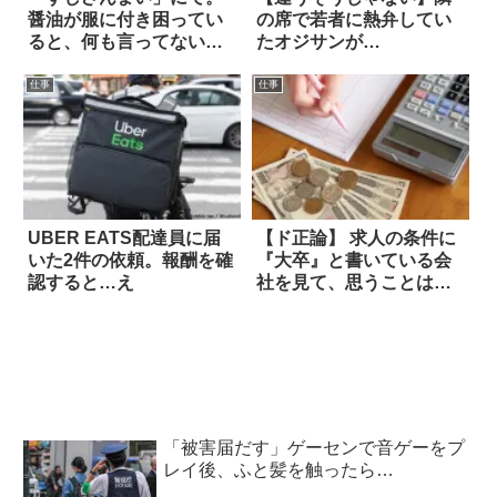
醤油が服に付き困ってい
の席で若者に熱弁してい
ると、何も言ってないの
たオジサンが…
に…
仕事
仕事
UBER EATS配達員に届
【ド正論】 求人の条件に
いた2件の依頼。報酬を確
『大卒』と書いている会
認すると…え
社を見て、思うことは…
「被害届だす」ゲーセンで音ゲーをプ
レイ後、ふと髪を触ったら…