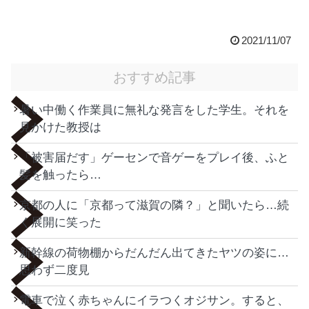
2021/11/07
おすすめ記事
暑い中働く作業員に無礼な発言をした学生。それを
見かけた教授は
「被害届だす」ゲーセンで音ゲーをプレイ後、ふと
髪を触ったら…
京都の人に「京都って滋賀の隣？」と聞いたら…続
く展開に笑った
新幹線の荷物棚からだんだん出てきたヤツの姿に…
思わず二度見
電車で泣く赤ちゃんにイラつくオジサン。すると、