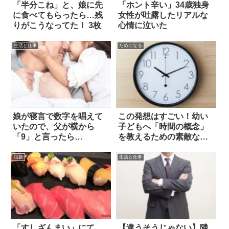
「半分こね」と、娘に先
「ホント辛い」34歳独身
に食べてもらったら…残
女性が吐露したリアルな
りがこうなってた！ 3枚
心情に泣いた
生活と仕事
ためになる
娘が寝言で数字を唱えて
この発想はすごい！幼い
いたので、父が横から
子どもへ「時間の概念」
「9」と言ったら…
を教えるための素敵なア
イデアが話題に
話題
生活と仕事
「すしざんまい」にて。
【違うそうじゃない】隣