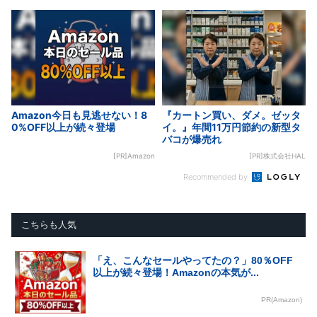
Amazon今日も見逃せない！8
『カートン買い、ダメ。ゼッタ
0%OFF以上が続々登場
イ。』年間11万円節約の新型タ
バコが爆売れ
[PR]Amazon
[PR]株式会社HAL
Recommended by
こちらも人気
「え、こんなセールやってたの？」80％OFF
以上が続々登場！Amazonの本気が...
PR(Amazon)