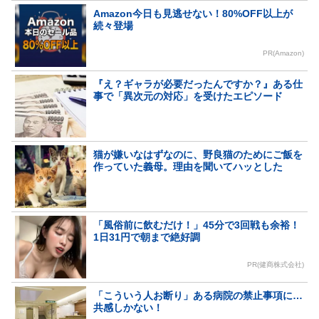
Amazon今日も見逃せない！80%OFF以上が
続々登場
PR(Amazon)
『え？ギャラが必要だったんですか？』ある仕
事で「異次元の対応」を受けたエピソード
猫が嫌いなはずなのに、野良猫のためにご飯を
作っていた義母。理由を聞いてハッとした
「風俗前に飲むだけ！」45分で3回戦も余裕！
1日31円で朝まで絶好調
PR(健商株式会社)
「こういう人お断り」ある病院の禁止事項に…
共感しかない！