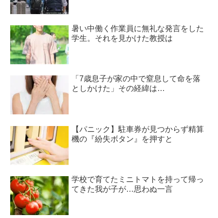
暑い中働く作業員に無礼な発言をした
学生。それを見かけた教授は
「7歳息子が家の中で窒息して命を落
としかけた」その経緯は…
【パニック】駐車券が見つからず精算
機の『紛失ボタン』を押すと
学校で育てたミニトマトを持って帰っ
てきた我が子が…思わぬ一言