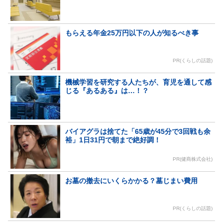
もらえる年金25万円以下の人が知るべき事
PR(くらしの話題)
機械学習を研究する人たちが、育児を通して感
じる『あるある』は…！？
バイアグラは捨てた「65歳が45分で3回戦も余
裕」1日31円で朝まで絶好調！
PR(健商株式会社)
お墓の撤去にいくらかかる？墓じまい費用
PR(くらしの話題)