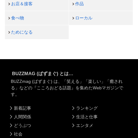
お店＆接客
作品
食べ物
ローカル
ためになる
BUZZMAG (ばずまぐ) とは…
BUZZmag (ばずまぐ) は、「笑える」「楽しい」「癒され
る」などの『こころおどる話題』を集めたWebマガジンで
す。
新着記事
ランキング
人間関係
生活と仕事
どうぶつ
エンタメ
社会