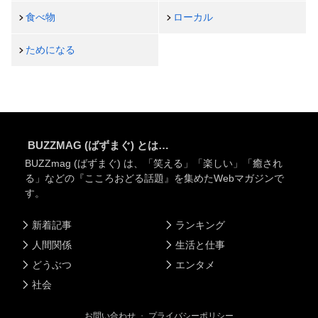
食べ物
ローカル
ためになる
BUZZMAG (ばずまぐ) とは…
BUZZmag (ばずまぐ) は、「笑える」「楽しい」「癒され
る」などの『こころおどる話題』を集めたWebマガジンで
す。
新着記事
ランキング
人間関係
生活と仕事
どうぶつ
エンタメ
社会
お問い合わせ
・
プライバシーポリシー