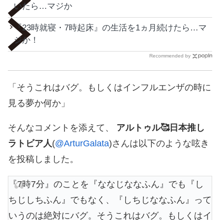
いたら…マジか
『23時就寝・7時起床』の生活を1ヵ月続けたら…マ
ジか！
Recommended by
「そうこれはバグ。もしくはインフルエンザの時に
見る夢か何か」
そんなコメントを添えて、
アルトゥル🥰日本推し
ラトビア人
(
@ArturGalata
)さんは以下のような呟き
を投稿しました。
『7時7分』のことを『ななじななふん』でも『し
ちじしちふん』でもなく、『しちじななふん』って
いうのは絶対にバグ。そうこれはバグ。もしくはイ