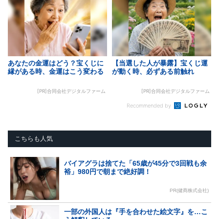
あなたの金運はどう？宝くじに
【当選した人が暴露】宝くじ運
縁がある時、金運はこう変わる
が動く時、必ずある前触れ
[PR]合同会社デジタルファーム
[PR]合同会社デジタルファーム
Recommended by
こちらも人気
バイアグラは捨てた「65歳が45分で3回戦も余
裕」980円で朝まで絶好調！
PR(健商株式会社)
一部の外国人は『手を合わせた絵文字』を…こ