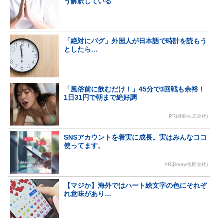
う解釈している
「絶対にバグ」外国人が日本語で時計を読もう
としたら…
「風俗前に飲むだけ！」45分で3回戦も余裕！
1日31円で朝まで絶好調
PR(健商株式会社)
SNSアカウントを着実に成長。実はみんなココ
使ってます。
PR(Dreaw合同会社)
【マジか】海外ではハート絵文字の色にそれぞ
れ意味があり…