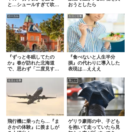
と…シュールすぎて吹い
おうとしたら
た！
ローカル
生活と仕事
『ずっと冬眠してたの
『食べないと人生半分
か』春が訪れた北海道
損』の代わりに導入した
で、思わず「二度見する
表現は…えええ
光景」に遭遇した！
生活と仕事
美しい
飛行機に乗ったら…『ま
ゲリラ豪雨の中、子ども
さかの体験』に羨ましが
を抱いて走っていたら見