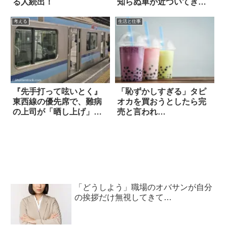
る人続出！
知らぬ車が近づいてき
て…
考える
生活と仕事
『先手打って呟いとく』
「恥ずかしすぎる」タピ
東西線の優先席で、難病
オカを買おうとしたら完
の上司が「晒し上げ」さ
売と言われ…
れかけた話
「どうしよう」職場のオバサンが自分
の挨拶だけ無視してきて…