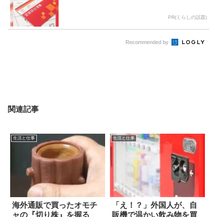
PR(くらしの話題)
Recommended by
関連記事
生活と仕事
生活と仕事
海外通販で買ったオモチ
「え！？」外国人が、自
ャの『切り株』を握る
販機で温かい飲み物を買