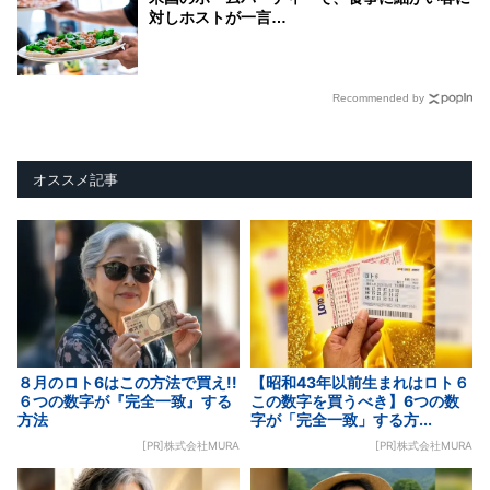
対しホストが一言…
Recommended by
オススメ記事
８月のロト6はこの方法で買え!!
【昭和43年以前生まれはロト６
６つの数字が『完全一致』する
この数字を買うべき】6つの数
方法
字が「完全一致」する方...
[PR]株式会社MURA
[PR]株式会社MURA