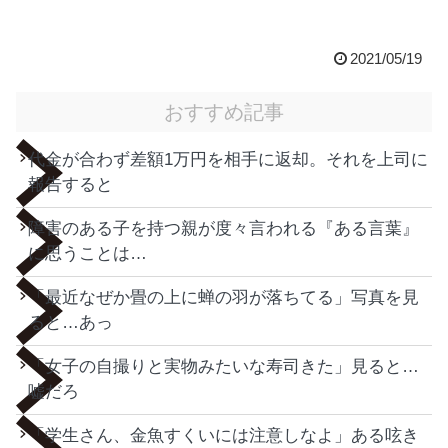
2021/05/19
おすすめ記事
代金が合わず差額1万円を相手に返却。それを上司に
報告すると
障害のある子を持つ親が度々言われる『ある言葉』
に思うことは…
「最近なぜか畳の上に蝉の羽が落ちてる」写真を見
ると…あっ
「女子の自撮りと実物みたいな寿司きた」見ると…
嘘だろ
「学生さん、金魚すくいには注意しなよ」ある呟き