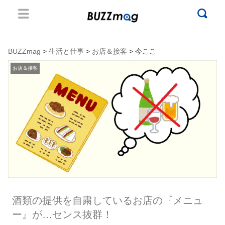
BUZZmag
>
生活と仕事
>
お店＆接客
> 今ここ
お店＆接客
酒類の提供を自粛しているお店の『メニュ
ー』が…センス抜群！