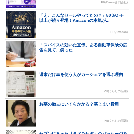
PR(Dreaw合同会社)
「え、こんなセールやってたの？」80％OFF
以上が続々登場！Amazonの本気が...
PR(Amazon)
「スパイスの効いた宣伝」ある自動車保険の広
告を見て…笑った
週末だけ車を使う人がカーシェアを選ぶ理由
PR(くらしの話題)
お墓の撤去にいくらかかる？墓じまい費用
PR(くらしの話題)
セブンにあった『きざみねぎ』のパッケージを