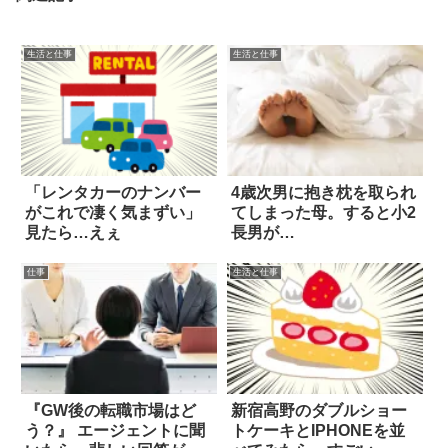
生活と仕事
生活と仕事
「レンタカーのナンバー
4歳次男に抱き枕を取られ
がこれで凄く気まずい」
てしまった母。すると小2
見たら…えぇ
長男が…
仕事
生活と仕事
『GW後の転職市場はど
新宿高野のダブルショー
う？』 エージェントに聞
トケーキとIPHONEを並