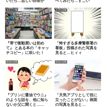
いたら…悲しい回答が
べてみたら…すごい
生活と仕事
生活と仕事
『帯で衝動買いは初め
「怖すぎる多摩警察署の
て』 とある本の「キャッ
看板」投稿された写真を
チコピー」に吹いた！
見ると…ヒィィ
生活と仕事
生活と仕事
『プリンに醤油でウニ』
「天気アプリとして役に
のような話を、他に知ら
立ったことがない」画面
ないか父に聞くと…
の写真を見ると…