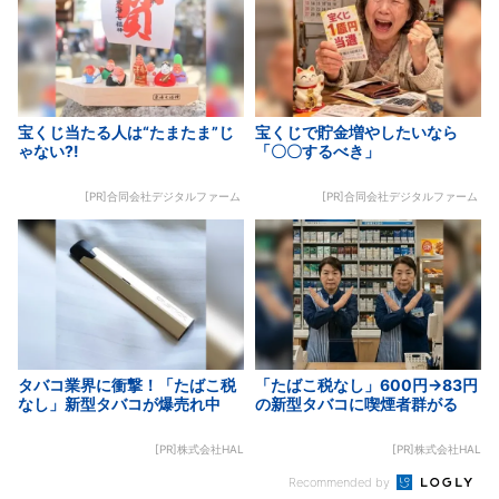
宝くじ当たる人は“たまたま”じ
宝くじで貯金増やしたいなら
ゃない?!
「〇〇するべき」
[PR]合同会社デジタルファーム
[PR]合同会社デジタルファーム
タバコ業界に衝撃！「たばこ税
「たばこ税なし」600円→83円
なし」新型タバコが爆売れ中
の新型タバコに喫煙者群がる
[PR]株式会社HAL
[PR]株式会社HAL
Recommended by