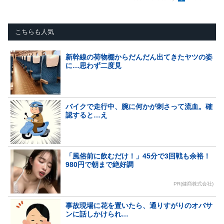
こちらも人気
新幹線の荷物棚からだんだん出てきたヤツの姿
に…思わず二度見
バイクで走行中、腕に何かが刺さって流血。確
認すると…え
「風俗前に飲むだけ！」45分で3回戦も余裕！
980円で朝まで絶好調
PR(健商株式会社)
事故現場に花を置いたら、通りすがりのオバサ
ンに話しかけられ…