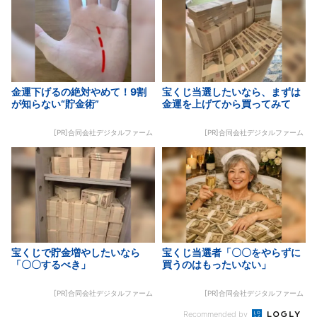
金運下げるの絶対やめて！9割
宝くじ当選したいなら、まずは
が知らない“貯金術”
金運を上げてから買ってみて
[PR]合同会社デジタルファーム
[PR]合同会社デジタルファーム
宝くじで貯金増やしたいなら
宝くじ当選者「〇〇をやらずに
「〇〇するべき」
買うのはもったいない」
[PR]合同会社デジタルファーム
[PR]合同会社デジタルファーム
Recommended by