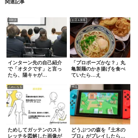
関連記事
体験談
お店＆接客
インターン先の自己紹介
「プロポーズかな？」丸
で「オタクです」と言っ
亀製麺のかき揚げを食べ
たら、陽キャが…
ていたら…え
ためになる
作品
ためしてガッテンのスト
どうぶつの森を『土木の
レッチを図解した画像が
プロ』がプレイしたら…