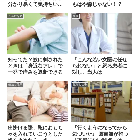
分かり易くて気持ちいい
もはや森じゃない！？
と話題に 4枚
ためになる
仕事
知ってた？蚊に刺された
「こんな若い女医に任せ
ときは「身近なアレ」で
られない」と怒る患者に
一発で痒みを遮断できる
対し、当人は
生活と仕事
生活と仕事
出掛ける際、鞄におもち
『行くようになってから
ゃを入れていこうとした
気づいた』 図書館が持つ