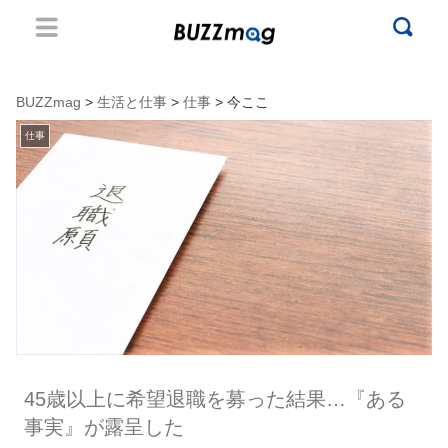
BUZZmag
>
生活と仕事
>
仕事
> 今ここ
仕事
45歳以上に希望退職を募った結果…『ある
事実』が露呈した