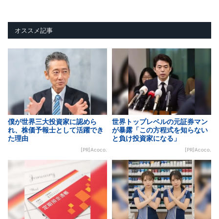
オススメ記事
僕が世界三大投資家に認めら
世界トップレベルの元証券マン
れ、株価予報士として活躍でき
が暴露「この方程式を知らない
た理由
と負け投資家になる」
[PR]Acoco.
[PR]Acoco.