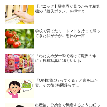
【パニック】駐車券が見つからず精算
機の『紛失ボタン』を押すと
学校で育てたミニトマトを持って帰っ
てきた我が子が…思わぬ一言
「わたあめが一瞬で溶けて魔界の傘
に」投稿写真に16万いいね
「OK牧場に行ってくる」と家を出た
妻。その後3時間帰らず…
出産後、分娩台で気絶するように眠っ