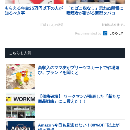
もらえる年金25万円以下の人が
「たばこ税なし」思わぬ朗報に
知るべき事
喫煙者が群がる新型タバコ
[PR]くらしの話題
[PR]株式会社HAL
Recommended by
こちらも人気
高収入のママ友がプリーツスカートで砂場遊
び。ブランドを聞くと
【価格破壊】 ワークマンが発表した『新たな
商品戦略』に…震えた！！
Amazon今日も見逃せない！80%OFF以上が
続々登場