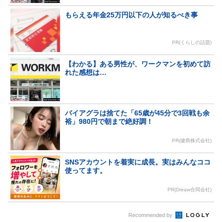
もらえる年金25万円以下の人が知るべき事
PR(くらしの話題)
【わかる】ある男性が、ワークマンを初めて訪
れた感想は…
バイアグラは捨てた「65歳が45分で3回戦も余
裕」980円で朝まで絶好調！
PR(健商株式会社)
SNSアカウントを着実に成長。実はみんなココ
使ってます。
PR(Dreaw合同会社)
Recommended by