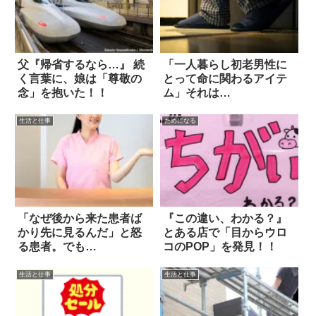
父『帰省するなら…』 続
「一人暮らし初老男性に
く言葉に、娘は「尊敬の
とって命に関わるアイテ
念」を抱いた！！
ム」それは…
生活と仕事
ためになる
「なぜ後から来た患者ば
『この違い、わかる？』
かり先に見るんだ」と怒
とある店で「目からウロ
る患者。でも…
コのPOP」を発見！！
生活と仕事
生活と仕事