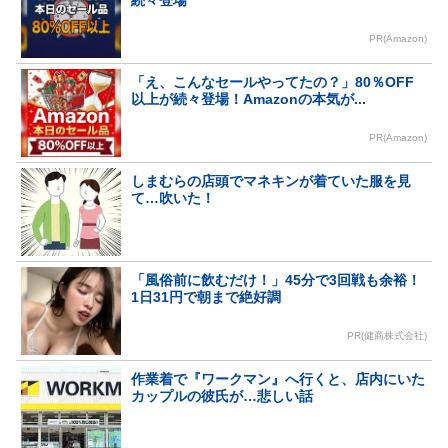
PR(Amazon)
「え、こんなセールやってたの？」80％OFF
以上が続々登場！Amazonの本気が...
PR(Amazon)
しまむらの店頭でマネキンが着ていた服を見
て…吹いた！
「風俗前に飲むだけ！」45分で3回戦も余裕！
1日31円で朝まで絶好調
PR(健商株式会社)
作業着で『ワークマン』へ行くと、店内にいた
カップルの彼氏が…悲しい話