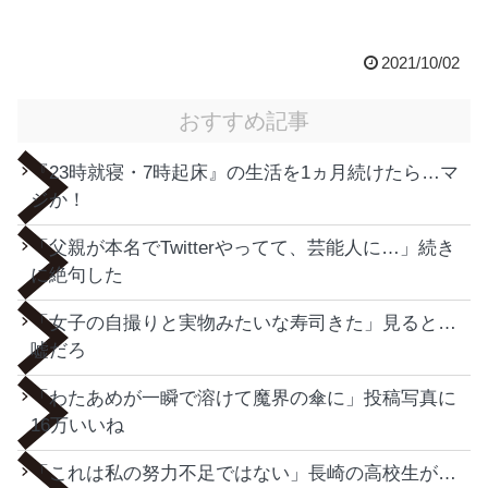
2021/10/02
おすすめ記事
『23時就寝・7時起床』の生活を1ヵ月続けたら…マ
ジか！
「父親が本名でTwitterやってて、芸能人に…」続き
に絶句した
「女子の自撮りと実物みたいな寿司きた」見ると…
嘘だろ
「わたあめが一瞬で溶けて魔界の傘に」投稿写真に
16万いいね
「これは私の努力不足ではない」長崎の高校生が…