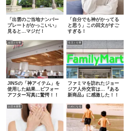
「出雲のご当地ナンバー
「自分でも神がかってる
プレートがかっこいい」
と思う」この回文がすご
見ると…マジだ！
すぎる！
生活と仕事
生活と仕事
JINSの「神アイテム」を
ファミマを訪れたジョー
使用した結果…ビフォー
ジア人外交官は…『ある
アフター写真に驚愕！！
新商品』に感激した！！
お店＆接客
ためになる