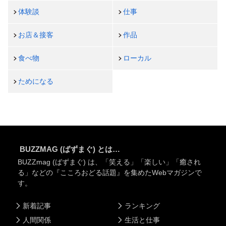
体験談
仕事
お店＆接客
作品
食べ物
ローカル
ためになる
BUZZMAG (ばずまぐ) とは…
BUZZmag (ばずまぐ) は、「笑える」「楽しい」「癒され
る」などの『こころおどる話題』を集めたWebマガジンで
す。
新着記事
ランキング
人間関係
生活と仕事