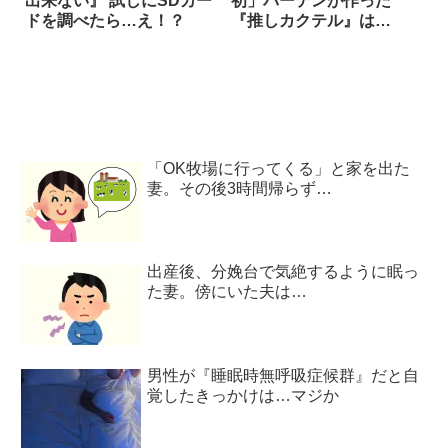
出来ない』 試しにSDカー
初」バーテンが作った
ドを調べたら…え！？
『推しカクテル』は…
「OK牧場に行ってくる」と家を出た
妻。その後3時間帰らず…
出産後、分娩台で気絶するように眠っ
た妻。傍にいた夫は…
男性が『睡眠時無呼吸症候群』だと自
覚したきっかけは…マジか