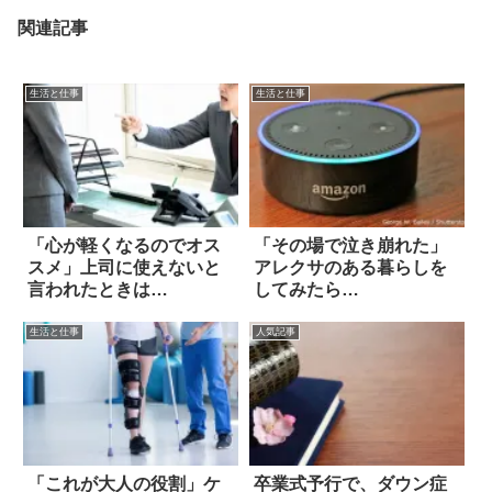
関連記事
生活と仕事
生活と仕事
「心が軽くなるのでオス
「その場で泣き崩れた」
スメ」上司に使えないと
アレクサのある暮らしを
言われたときは…
してみたら…
生活と仕事
人気記事
「これが大人の役割」ケ
卒業式予行で、ダウン症