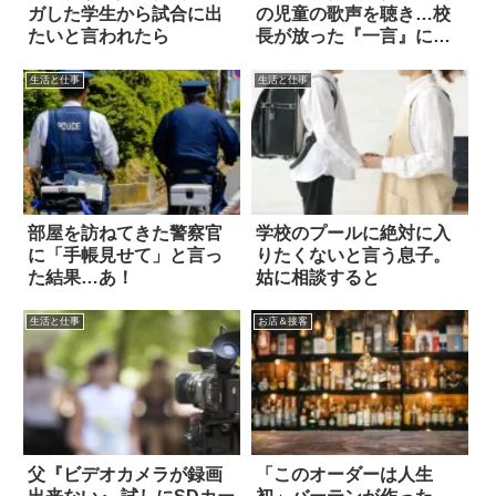
ガした学生から試合に出
の児童の歌声を聴き…校
たいと言われたら
長が放った『一言』に激
怒
生活と仕事
生活と仕事
部屋を訪ねてきた警察官
学校のプールに絶対に入
に「手帳見せて」と言っ
りたくないと言う息子。
た結果…あ！
姑に相談すると
生活と仕事
お店＆接客
父『ビデオカメラが録画
「このオーダーは人生