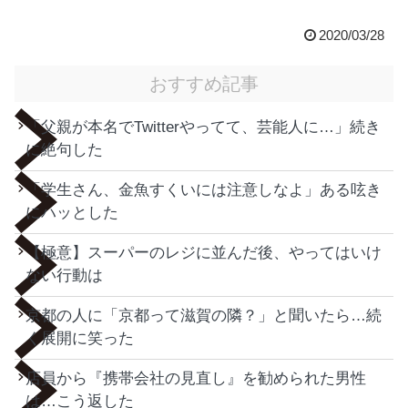
2020/03/28
おすすめ記事
「父親が本名でTwitterやってて、芸能人に…」続き
に絶句した
「学生さん、金魚すくいには注意しなよ」ある呟き
にハッとした
【極意】スーパーのレジに並んだ後、やってはいけ
ない行動は
京都の人に「京都って滋賀の隣？」と聞いたら…続
く展開に笑った
店員から『携帯会社の見直し』を勧められた男性
は…こう返した