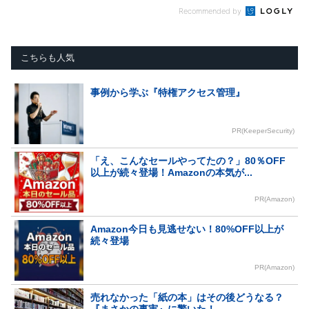
Recommended by
こちらも人気
事例から学ぶ『特権アクセス管理』
PR(KeeperSecurity)
「え、こんなセールやってたの？」80％OFF
以上が続々登場！Amazonの本気が...
PR(Amazon)
Amazon今日も見逃せない！80%OFF以上が
続々登場
PR(Amazon)
売れなかった「紙の本」はその後どうなる？
『まさかの事実』に驚いた！