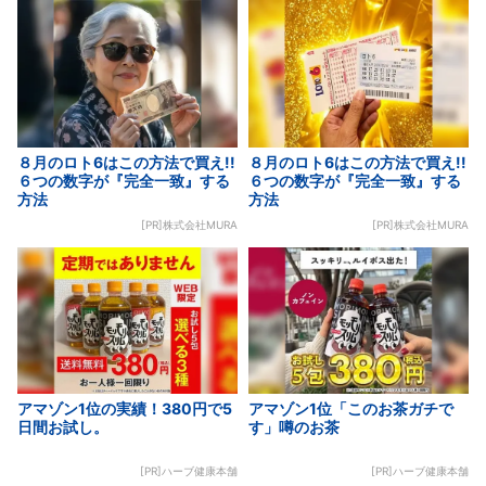
８月のロト6はこの方法で買え!!
８月のロト6はこの方法で買え!!
６つの数字が『完全一致』する
６つの数字が『完全一致』する
方法
方法
[PR]株式会社MURA
[PR]株式会社MURA
アマゾン1位の実績！380円で5
アマゾン1位「このお茶ガチで
日間お試し。
す」噂のお茶
[PR]ハーブ健康本舗
[PR]ハーブ健康本舗