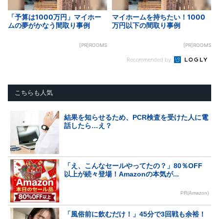
「予算は1000万円」マイホー
マイホームを持ちたい！1000
ムの夢がかなう間取り事例
万円以下の間取り事例
[PR]ROOMS
[PR]ROOMS
Recommended by
こちらも人気
結果を知らせるため、PCR検査を受けた人に電
話したら…え？
「え、こんなセールやってたの？」80％OFF
以上が続々登場！Amazonの本気が...
PR(Amazon)
「風俗前に飲むだけ！」45分で3回戦も余裕！