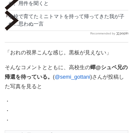
が。用件を聞くと
学校で育てたミニトマトを持って帰ってきた我が子
が…思わぬ一言
Recommended by
「おれの視界こんな感じ。黒板が見えない」
そんなコメントとともに、高校生の
蟬@シュペ兄の
帰還を待っている。
(
@semi_gottani
)さんが投稿し
た写真を見ると
・
・
・