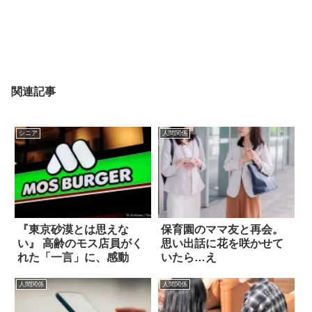
関連記事
シニア
人間関係
『東京砂漠とは思えな
保育園のママ友と再会。
い』 高齢のモス店員がく
思い出話に花を咲かせて
れた「一言」に、感動
いたら…え
人間関係
人間関係