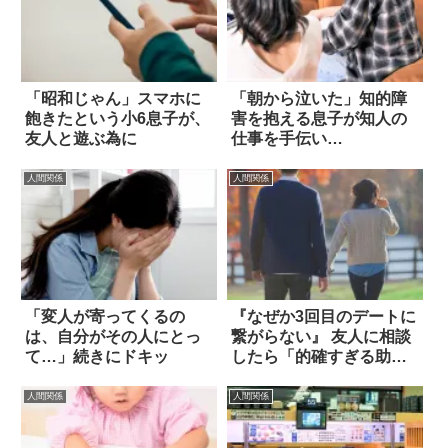
「昭和じゃん」スマホに
「朝から泣いた」知的障
飽きたという小6息子が、
害を抱える息子が知人の
友人と遊ぶ為に
仕事を手伝い…
人間関係
人間関係
「変人が寄ってくるの
『なぜか3回目のデートに
は、自分がその人にとっ
繋がらない』 友人に相談
て…」続きにドキッ
したら「的確すぎる助
言」に泣いた！
人間関係
人間関係