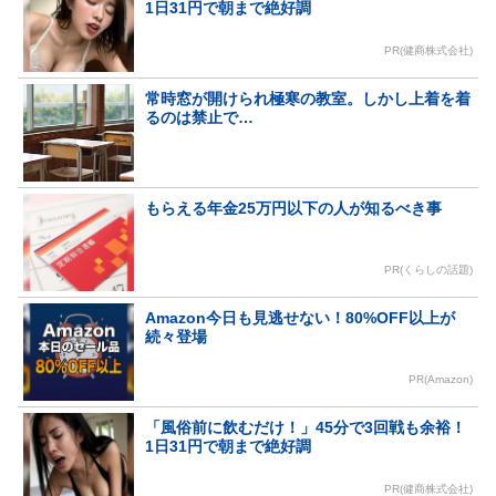
1日31円で朝まで絶好調
PR(健商株式会社)
常時窓が開けられ極寒の教室。しかし上着を着
るのは禁止で…
もらえる年金25万円以下の人が知るべき事
PR(くらしの話題)
Amazon今日も見逃せない！80%OFF以上が
続々登場
PR(Amazon)
「風俗前に飲むだけ！」45分で3回戦も余裕！
1日31円で朝まで絶好調
PR(健商株式会社)