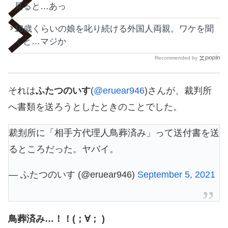
見ると…あっ
16歳くらいの娘を叱り続ける外国人両親。ワケを聞
くと…マジか
Recommended by
それは
ふたつのいす
(
@eruear946
)さんが、裁判所
へ書類を送ろうとしたときのことでした。
裁判所に「相手方代理人鳥葬済み」って送付書を送
るところだった。ヤバイ。
— ふたつのいす (@eruear946)
September 5, 2021
鳥葬済み…！！(；∀； )