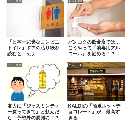
生活と仕事
お店＆接客
「日本一悲惨なコンビニ
バンコクの飲食店では…
トイレ」ドアの貼り紙を
こうやって『消毒用アル
読むと…えぇ
コール』を勧める！？
生活と仕事
生活と仕事
友人に『ジャスミンティ
KALDIの『簡単ホットチ
ー買ってきて』と頼んだ
ョコレート』が…最高す
ら…予想外の展開に！？
ぎる！