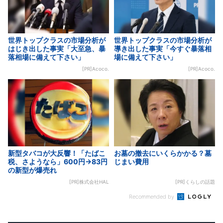
世界トップクラスの市場分析が
世界トップクラスの市場分析が
はじき出した事実「大至急、暴
導き出した事実「今すぐ暴落相
落相場に備えて下さい」
場に備えて下さい」
[PR]Acoco.
[PR]Acoco.
新型タバコが大反響！「たばこ
お墓の撤去にいくらかかる？墓
税、さようなら」600円→83円
じまい費用
の新型が爆売れ
[PR]株式会社HAL
[PR]くらしの話題
Recommended by