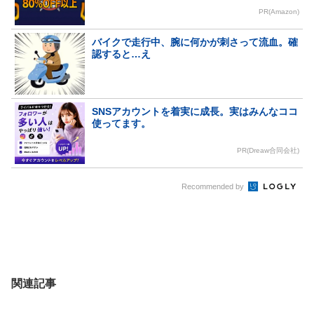
PR(Amazon)
バイクで走行中、腕に何かが刺さって流血。確
認すると…え
SNSアカウントを着実に成長。実はみんなココ
使ってます。
PR(Dreaw合同会社)
Recommended by
関連記事