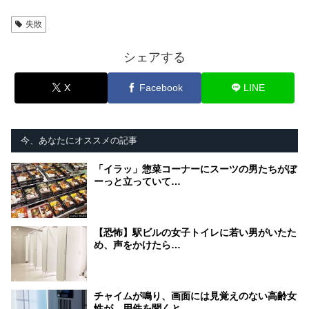
失敗
シェアする
X
Facebook
LINE
今、あなたにオススメの記事
「イラッ」惣菜コーナーにスーツの男たちがぼ
ーっと立っていて…
【恐怖】駅ビルの女子トイレに若い男がいたた
め、声をかけたら…
チャイムが鳴り、画面には見覚えのない高齢女
性が。用件を聞くと