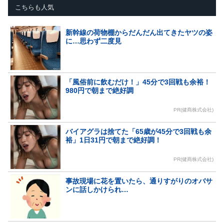
こちらも人気
新幹線の荷物棚からだんだん出てきたヤツの姿
に…思わず二度見
「風俗前に飲むだけ！」45分で3回戦も余裕！
980円で朝まで絶好調
PR(健商株式会社)
バイアグラは捨てた「65歳が45分で3回戦も余
裕」1日31円で朝まで絶好調！
PR(健商株式会社)
事故現場に花を置いたら、通りすがりのオバサ
ンに話しかけられ…