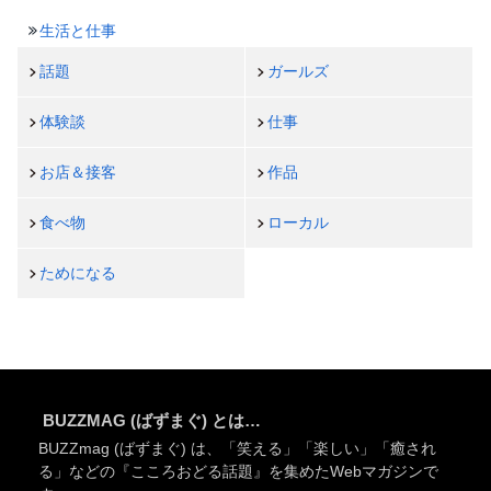
生活と仕事
話題
ガールズ
体験談
仕事
お店＆接客
作品
食べ物
ローカル
ためになる
BUZZMAG (ばずまぐ) とは…
BUZZmag (ばずまぐ) は、「笑える」「楽しい」「癒され
る」などの『こころおどる話題』を集めたWebマガジンで