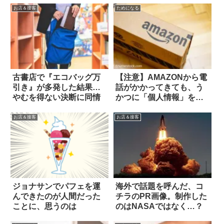
お店＆接客
ためになる
古書店で『エコバッグ万
【注意】AMAZONから電
引き』が多発した結果…
話がかかってきても、う
やむを得ない決断に同情
かつに「個人情報」を教
えてはいけない！
お店＆接客
お店＆接客
ジョナサンでパフェを運
海外で話題を呼んだ、コ
んできたのが人間だった
チラのPR画像。制作した
ことに、思うのは
のはNASAではなく…？