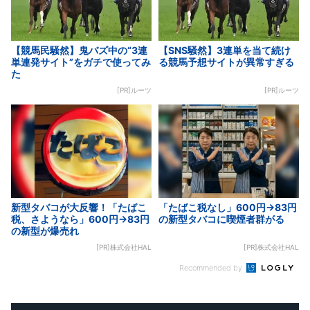
【競馬民騒然】鬼バズ中の“3連
【SNS騒然】3連単を当て続け
単連発サイト”をガチで使ってみ
る競馬予想サイトが異常すぎる
た
[PR]ルーツ
[PR]ルーツ
新型タバコが大反響！「たばこ
「たばこ税なし」600円→83円
税、さようなら」600円→83円
の新型タバコに喫煙者群がる
の新型が爆売れ
[PR]株式会社HAL
[PR]株式会社HAL
Recommended by