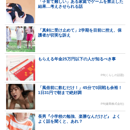
「子育て難しい」ある家庭でゲームを禁止した
結果…考えさせられる話
「真剣に受け止めて」2学期を目前に控え、保
護者が切実な訴え
もらえる年金25万円以下の人が知るべき事
PR(くらしの話題)
「風俗前に飲むだけ！」45分で3回戦も余裕！
1日31円で朝まで絶好調
PR(健商株式会社)
長男『小学校の勉強、楽勝なんだけど』 よく
よく話を聞くと、あれ？