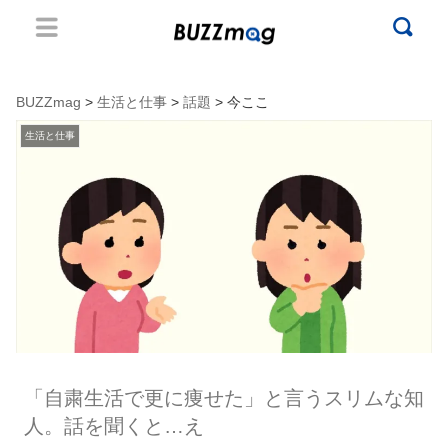
BUZZmag
>
生活と仕事
>
話題
> 今ここ
生活と仕事
「自粛生活で更に痩せた」と言うスリムな知
人。話を聞くと…え