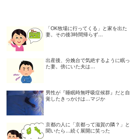
「OK牧場に行ってくる」と家を出た
妻。その後3時間帰らず…
出産後、分娩台で気絶するように眠っ
た妻。傍にいた夫は…
男性が『睡眠時無呼吸症候群』だと自
覚したきっかけは…マジか
京都の人に「京都って滋賀の隣？」と
聞いたら…続く展開に笑った