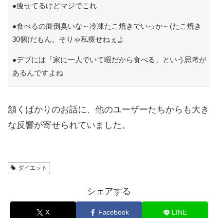
●痩せてるけどマジでこれ
●食べるの面倒臭いな～冷凍たこ焼きでいっか～(たこ焼き
30個)だもん。そりゃ私痩せねぇよ
●デブには「家に一人でいて暇だから食べる」という思考が
あるんですよね
頷くばかりのお話に、他のユーザーたちからも大き
な反響が寄せられていました。
ダイエット
シェアする
X
Facebook
LINE