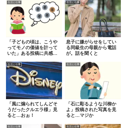
生活と仕事
生活と仕事
「子どもの頃は、こうや
息子に嫌がらせをしてい
ってモノの価値を計って
る同級生の母親から電話
いた」ある投稿に共感
が。話を聞くと
続々
生活と仕事
生活と仕事
「風に煽られてしんどそ
「石に彫るような川柳か
うだったクルエラ様」見
よ」投稿された写真を見
ると…おぉ！
ると…マジか
生活と仕事
生活と仕事