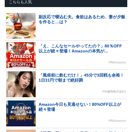
こちらも人気
副反応で寝込む夫。食欲はあるため、妻が夕飯
を作ると…は？
「え、こんなセールやってたの？」80％OFF
以上が続々登場！Amazonの本気が...
PR(Amazon)
「風俗前に飲むだけ！」45分で3回戦も余裕！
1日31円で朝まで絶好調
PR(健商株式会社)
Amazon今日も見逃せない！80%OFF以上が
続々登場
PR(Amazon)