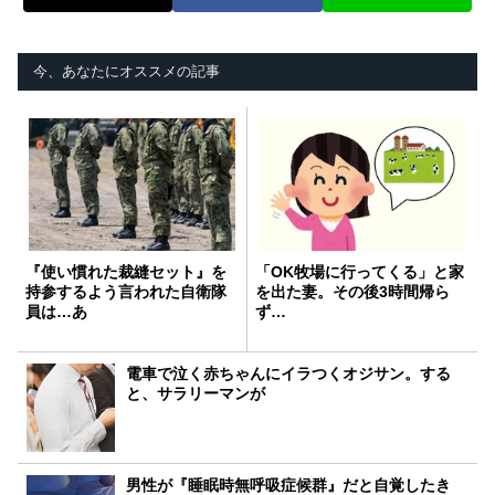
今、あなたにオススメの記事
『使い慣れた裁縫セット』を
「OK牧場に行ってくる」と家
持参するよう言われた自衛隊
を出た妻。その後3時間帰ら
員は…あ
ず…
電車で泣く赤ちゃんにイラつくオジサン。する
と、サラリーマンが
男性が『睡眠時無呼吸症候群』だと自覚したき