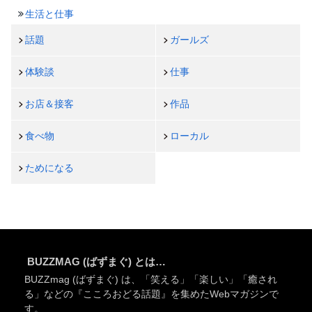
生活と仕事
話題
ガールズ
体験談
仕事
お店＆接客
作品
食べ物
ローカル
ためになる
BUZZMAG (ばずまぐ) とは…
BUZZmag (ばずまぐ) は、「笑える」「楽しい」「癒され
る」などの『こころおどる話題』を集めたWebマガジンで
す。