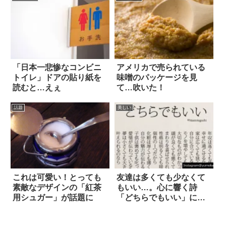
「日本一悲惨なコンビニ
アメリカで売られている
トイレ」ドアの貼り紙を
味噌のパッケージを見
読むと…えぇ
て…吹いた！
話題
美しい
これは可愛い！とっても
友達は多くても少なくて
素敵なデザインの「紅茶
もいい…。心に響く詩
用シュガー」が話題に
「どちらでもいい」に共
感続々