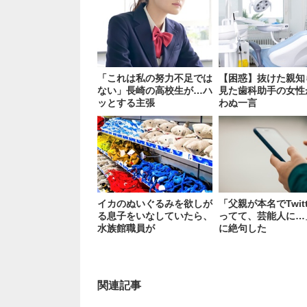
「これは私の努力不足では
【困惑】抜けた親知
ない」長崎の高校生が…ハ
見た歯科助手の女性
ッとする主張
わぬ一言
イカのぬいぐるみを欲しが
「父親が本名でTwitt
る息子をいなしていたら、
ってて、芸能人に…
水族館職員が
に絶句した
関連記事