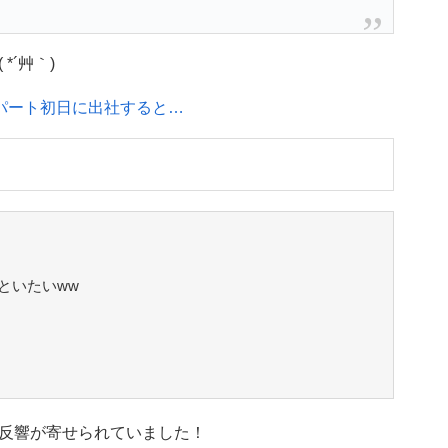
´艸｀)
戚がパート初日に出社すると…
といたいww
反響が寄せられていました！