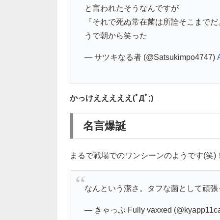
と言われたそうなんですが
『それで死ぬ常在菌は所詮そこまでだ
うで朝から笑った
— サツキなる者 (@Satsukimpo4747)
かっけえええええ(ﾟДﾟ;)
名言爆誕
まるで戦場でのワンシーンのようです(笑)
なんという潔さ。タフな菌として頑張
— きゃっぷ Fully vaxxed (@kyapp11ca