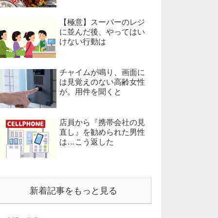
【極意】スーパーのレジ
に並んだ後、やってはい
けない行動は
チャイムが鳴り、画面に
は見覚えのない高齢女性
が。用件を聞くと
店員から『携帯会社の見
直し』を勧められた男性
は…こう返した
新着記事をもっと見る