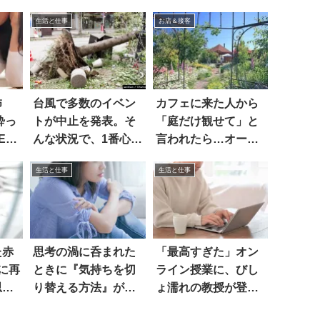
生活と仕事
お店＆接客
怖
台風で多数のイベン
カフェに来た人から
酔っ
トが中止を発表。そ
「庭だけ観せて」と
Eを
んな状況で、1番心配
言われたら…オーナ
！！
なのは…
ーの呟きに大反響
生活と仕事
生活と仕事
た赤
思考の渦に呑まれた
「最高すぎた」オン
に再
ときに『気持ちを切
ライン授業に、びし
思わ
り替える方法』がこ
ょ濡れの教授が登場
ちら
して