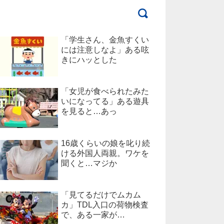
「学生さん、金魚すくい
には注意しなよ」ある呟
きにハッとした
「女児が食べられたみた
いになってる」ある遊具
を見ると…あっ
16歳くらいの娘を叱り続
ける外国人両親。ワケを
聞くと…マジか
「見てるだけでムカム
カ」TDL入口の荷物検査
で、ある一家が…