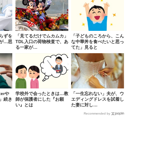
らずを
「見てるだけでムカムカ」
「子どものころから、こん
が…思
TDL入口の荷物検査で、あ
な中華丼を食べたいと思っ
る一家が…
てた」見ると
erや
学校外で会ったときは…教
「一生忘れない」夫が、ウ
」続き
師が保護者にした『お願
エディングドレスを試着し
い』とは
た妻に対し…
Recommended by