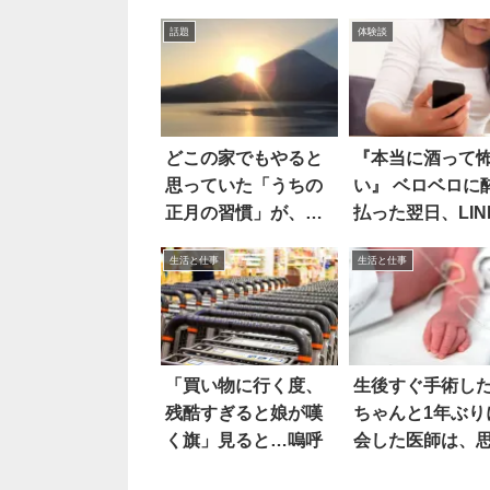
話題
体験談
どこの家でもやると
『本当に酒って
思っていた「うちの
い』 ベロベロに
正月の習慣」が、普
払った翌日、LIN
通じゃないことに気
見てゾッとした
生活と仕事
生活と仕事
づいた(笑)
「買い物に行く度、
生後すぐ手術し
残酷すぎると娘が嘆
ちゃんと1年ぶり
く旗」見ると…嗚呼
会した医師は、
ず…