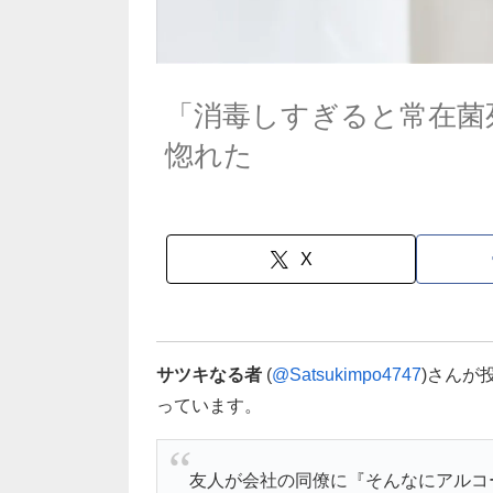
「消毒しすぎると常在菌
惚れた
X
サツキなる者
(
@Satsukimpo4747
)さんが
っています。
友人が会社の同僚に『そんなにアルコ