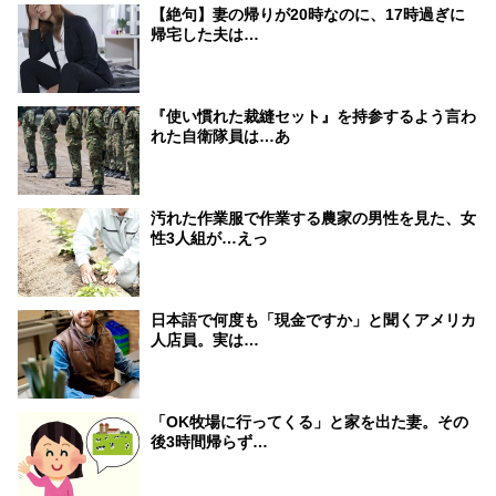
【絶句】妻の帰りが20時なのに、17時過ぎに
帰宅した夫は…
『使い慣れた裁縫セット』を持参するよう言わ
れた自衛隊員は…あ
汚れた作業服で作業する農家の男性を見た、女
性3人組が…えっ
日本語で何度も「現金ですか」と聞くアメリカ
人店員。実は…
「OK牧場に行ってくる」と家を出た妻。その
後3時間帰らず…