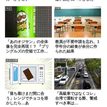
作品
仕事
「あのオジサン」の全体
教員が不要申請を忘れ、1
像を完全再現！？ 『プリ
学年分の給食が余分に作
ングルズの空箱で工作し
られた結果
ました』
生活と仕事
生活と仕事
「落ち着けまだ間に合
「高級車ではなくコレ」
う」レンジでチョコを溶
台湾で運転する際、警戒
かしたら…あ
すべき車は…