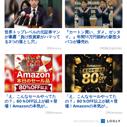
世界トップレベルの元証券マン
『カートン買い、ダメ。ゼッタ
が暴露「負け投資家がハマって
イ。』年間11万円節約の新型タ
る3つの落とし穴」
バコが爆売れ
[PR]Acoco.
[PR]株式会社HAL
「え、こんなセールやってた
「え、こんなセールやってた
の？」80％OFF以上が続々登
の？」80％OFF以上が続々登
場！Amazonの本気が...
場！Amazonの本気が...
[PR]Amazon
[PR]Amazon
Recommended by