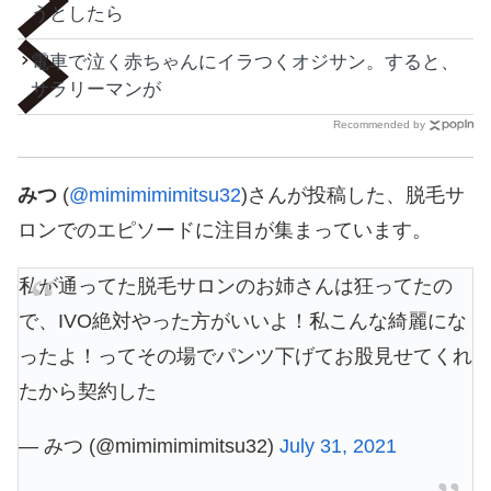
うとしたら
電車で泣く赤ちゃんにイラつくオジサン。すると、
サラリーマンが
Recommended by
みつ
(
@mimimimimitsu32
)さんが投稿した、脱毛サ
ロンでのエピソードに注目が集まっています。
私が通ってた脱毛サロンのお姉さんは狂ってたの
で、IVO絶対やった方がいいよ！私こんな綺麗にな
ったよ！ってその場でパンツ下げてお股見せてくれ
たから契約した
— みつ (@mimimimimitsu32)
July 31, 2021