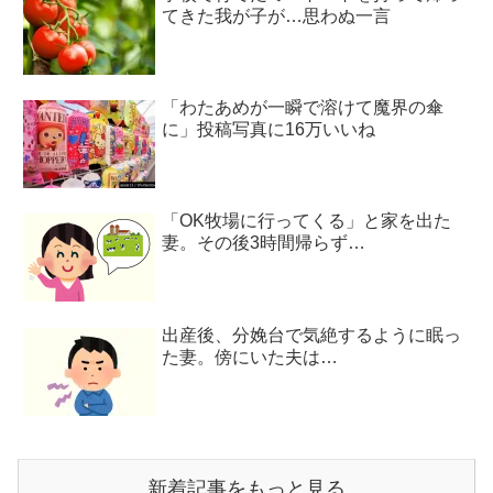
てきた我が子が…思わぬ一言
「わたあめが一瞬で溶けて魔界の傘
に」投稿写真に16万いいね
「OK牧場に行ってくる」と家を出た
妻。その後3時間帰らず…
出産後、分娩台で気絶するように眠っ
た妻。傍にいた夫は…
新着記事をもっと見る