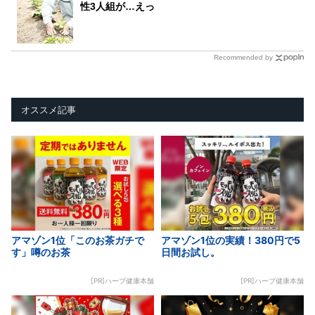
性3人組が…えっ
Recommended by
オススメ記事
アマゾン1位「このお茶ガチで
アマゾン1位の実績！380円で5
す」噂のお茶
日間お試し。
[PR]ハーブ健康本舗
[PR]ハーブ健康本舗