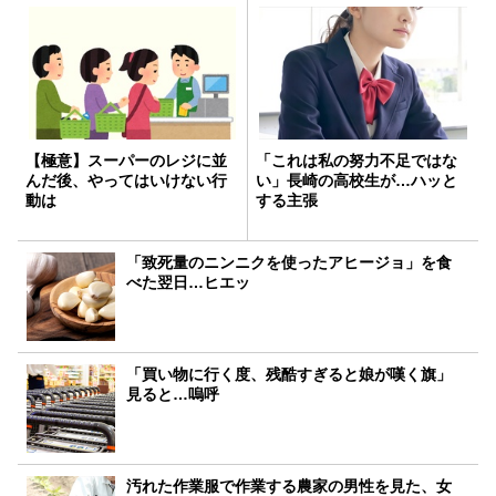
【極意】スーパーのレジに並
「これは私の努力不足ではな
んだ後、やってはいけない行
い」長崎の高校生が…ハッと
動は
する主張
「致死量のニンニクを使ったアヒージョ」を食
べた翌日…ヒエッ
「買い物に行く度、残酷すぎると娘が嘆く旗」
見ると…嗚呼
汚れた作業服で作業する農家の男性を見た、女