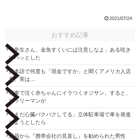
2021/07/24
おすすめ記事
「学生さん、金魚すくいには注意しなよ」ある呟き
にハッとした
日本語で何度も「現金ですか」と聞くアメリカ人店
員。実は…
電車で泣く赤ちゃんにイラつくオジサン。すると、
サラリーマンが
「まだ心臓バクバクしてる」立体駐車場で車を発進
しようとしたら
店員から『携帯会社の見直し』を勧められた男性