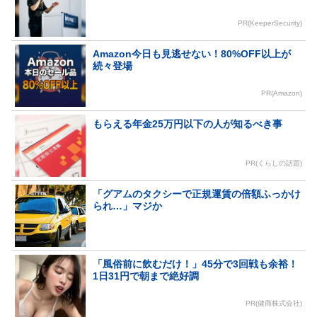
PR(KeeperSecurity)
Amazon今日も見逃せない！80%OFF以上が
続々登場
PR(Amazon)
もらえる年金25万円以下の人が知るべき事
PR(くらしの話題)
「グアムのタクシーで正規運賃の倍額ふっかけ
られ…」マジか
「風俗前に飲むだけ！」45分で3回戦も余裕！
1日31円で朝まで絶好調
PR(健商株式会社)