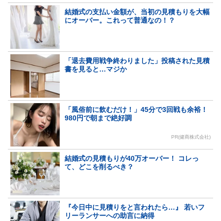
結婚式の支払い金額が、当初の見積もりを大幅
にオーバー。これって普通なの！？
「退去費用戦争終わりました」投稿された見積
書を見ると…マジか
「風俗前に飲むだけ！」45分で3回戦も余裕！
980円で朝まで絶好調
PR(健商株式会社)
結婚式の見積もりが40万オーバー！ コレっ
て、どこを削るべき？
『今日中に見積りをと言われたら…』 若いフ
リーランサーへの助言に納得