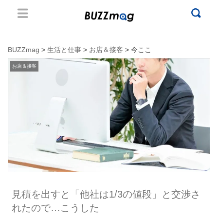
BUZZmag
>
生活と仕事
>
お店＆接客
> 今ここ
お店＆接客
見積を出すと「他社は1/3の値段」と交渉さ
れたので…こうした