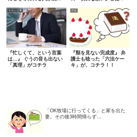
中
生活と仕事
作品
『忙しくて、という言葉
『類を見ない完成度』 弁
は…』 ぐうの音も出ない
護士も唸った「六法ケー
「真理」がコチラ
キ」が、コチラ！！
「OK牧場に行ってくる」と家を出た
妻。その後3時間帰らず…