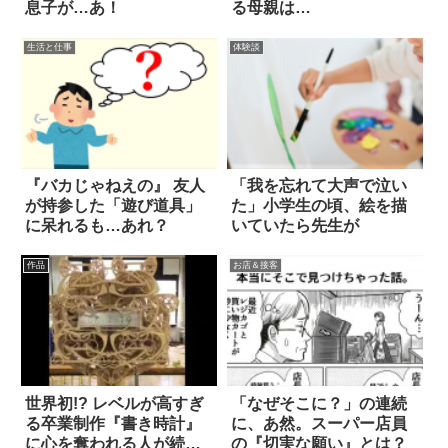
息子が…あ！
る母親は…
生活と仕事
体験談
『バカじゃねえの』 友人
「我を忘れて大声で泣い
が持参した「遊び道具」
た」小学生の頃、絵を描
に呆れるも…あれ？
いていたら先生が
作品
お店＆接客
世界初!? レベルが高すぎ
「なぜそこに？」の連続
る卒業制作『書き時計』
に、あ然。スーパー店員
に心を奪われる人が続出
の『切実な願い』とは？