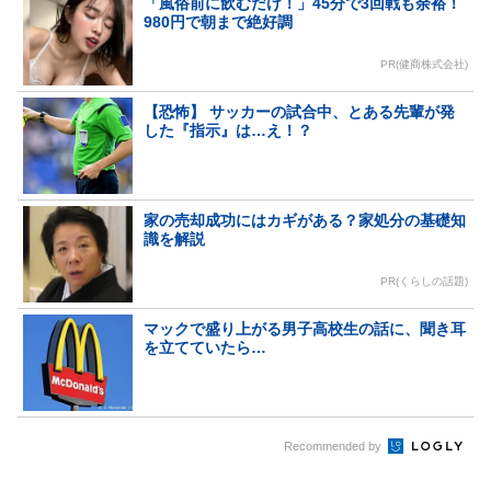
「風俗前に飲むだけ！」45分で3回戦も余裕！
980円で朝まで絶好調
PR(健商株式会社)
【恐怖】 サッカーの試合中、とある先輩が発
した『指示』は…え！？
家の売却成功にはカギがある？家処分の基礎知
識を解説
PR(くらしの話題)
マックで盛り上がる男子高校生の話に、聞き耳
を立てていたら…
Recommended by