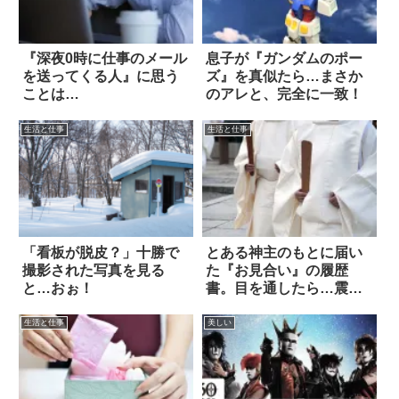
『深夜0時に仕事のメール
息子が『ガンダムのポー
を送ってくる人』に思う
ズ』を真似たら…まさか
ことは…
のアレと、完全に一致！
生活と仕事
生活と仕事
「看板が脱皮？」十勝で
とある神主のもとに届い
撮影された写真を見る
た『お見合い』の履歴
と…おぉ！
書。目を通したら…震え
た
生活と仕事
美しい