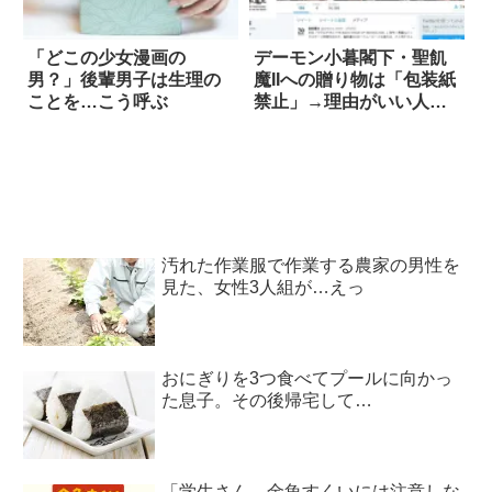
「どこの少女漫画の
デーモン小暮閣下・聖飢
男？」後輩男子は生理の
魔IIへの贈り物は「包装紙
ことを…こう呼ぶ
禁止」→理由がいい人す
ぎる
汚れた作業服で作業する農家の男性を
見た、女性3人組が…えっ
おにぎりを3つ食べてプールに向かっ
た息子。その後帰宅して…
「学生さん、金魚すくいには注意しな