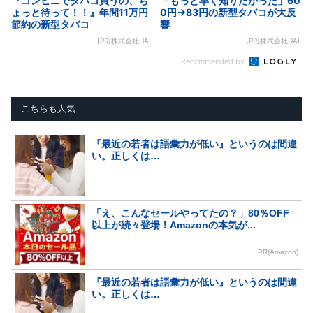
『コンビニでタバコ買うの、ち
「もっと早く知りたかった」60
ょっと待って！！』年間11万円
0円→83円の新型タバコが大反
節約の新型タバコ
響
[PR]株式会社HAL
[PR]株式会社HAL
Recommended by
こちらも人気
『最近の若者は語彙力が低い』というのは間違
い。正しくは…
「え、こんなセールやってたの？」80％OFF
以上が続々登場！Amazonの本気が...
PR(Amazon)
『最近の若者は語彙力が低い』というのは間違
い。正しくは…