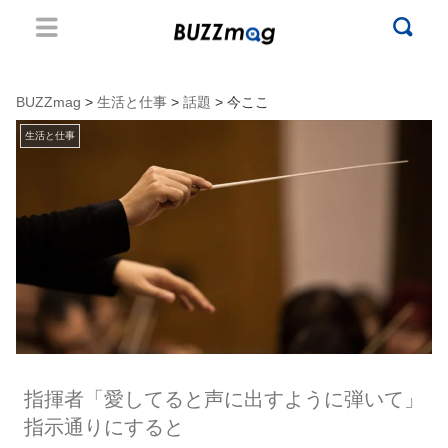
BUZZmag
>
生活と仕事
>
話題
> 今ここ
生活と仕事
指揮者「愛してると声に出すように弾いて」
指示通りにすると