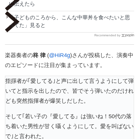
に伝えたら
「子どものころから、こんな中華丼を食べたいと思
ってた」見ると
Recommended by
楽器奏者の
柊 律
(
@HiR4g
)さんが投稿した、演奏中
のエピソードに注目が集まっています。
指揮者が｢愛してる｣と声に出して言うようにして弾
いてと指示を出したので、皆でそう弾いたのだけれ
ども突然指揮者が爆笑しだした。
そして｢若い子の『愛してる』は強いね！50代の落
ち着いた男性が甘く囁くようにして。愛を叫ばない
で｣と言われた。