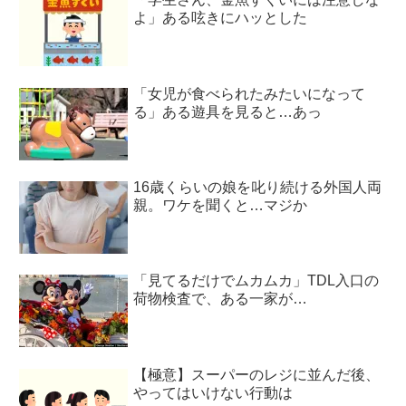
よ」ある呟きにハッとした
「女児が食べられたみたいになって
る」ある遊具を見ると…あっ
16歳くらいの娘を叱り続ける外国人両
親。ワケを聞くと…マジか
「見てるだけでムカムカ」TDL入口の
荷物検査で、ある一家が…
【極意】スーパーのレジに並んだ後、
やってはいけない行動は