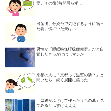
妻。その後3時間帰らず…
出産後、分娩台で気絶するように眠っ
た妻。傍にいた夫は…
男性が『睡眠時無呼吸症候群』だと自
覚したきっかけは…マジか
京都の人に「京都って滋賀の隣？」と
聞いたら…続く展開に笑った
「母親がふざけて作ったうちの墓」見
てみると…すげえええ！