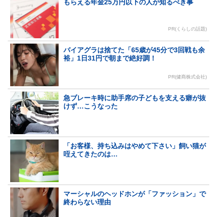
もらえる年金25万円以下の人が知るべき事
PR(くらしの話題)
バイアグラは捨てた「65歳が45分で3回戦も余
裕」1日31円で朝まで絶好調！
PR(健商株式会社)
急ブレーキ時に助手席の子どもを支える癖が抜
けず…こうなった
「お客様、持ち込みはやめて下さい」飼い猫が
咥えてきたのは…
マーシャルのヘッドホンが「ファッション」で
終わらない理由