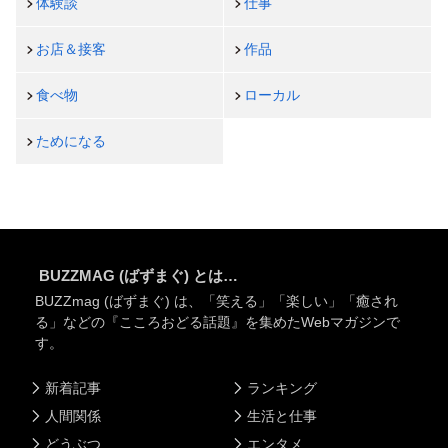
体験談
仕事
お店＆接客
作品
食べ物
ローカル
ためになる
BUZZMAG (ばずまぐ) とは…
BUZZmag (ばずまぐ) は、「笑える」「楽しい」「癒され
る」などの『こころおどる話題』を集めたWebマガジンで
す。
新着記事
ランキング
人間関係
生活と仕事
どうぶつ
エンタメ