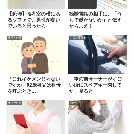
【恐怖】授乳室の横にあ
勧誘電話の相手に、「う
るソファで、男性が寛い
ちで働かないか」と伝え
でいると思ったら
たら…え！
生活と仕事
生活と仕事
「これイケメンじゃない
「車の前オーナーがすご
ですか」92歳祖父は祖母
い所にスペアキー隠して
を呼ぶとき…
た」見ると
生活と仕事
体験談