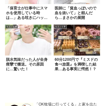
「保育士が仕事中にスマ
医師に「貧血っぽいので
ホを使用している時
血を抜いて」と頼んだ
は…」ある呟きにハッと
ら…まさかの展開
した
生活と仕事
生活と仕事
脱水気味だった人が全身
60分1200円で『ミスドの
痙攣で搬送。その原因
食べ放題』を満喫した結
に…驚いた！
果…ある事実に愕然！？
「OK牧場に行ってくる」と家を出た