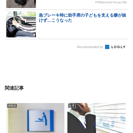
PR(Marshall Group AB)
急ブレーキ時に助手席の子どもを支える癖が抜
けず…こうなった
Recommended by
関連記事
体験談
仕事