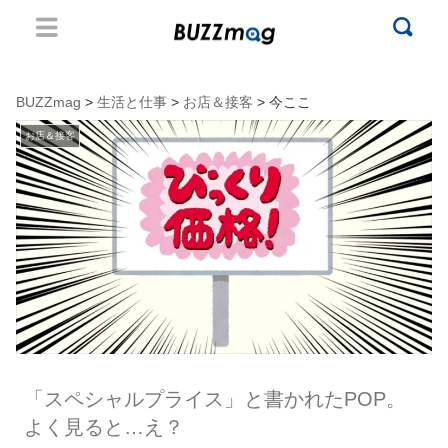
BUZZmag
>
生活と仕事
>
お店＆接客
> 今ここ
お店＆接客
「スペシャルプライス」と書かれたPOP。
よく見ると…え？