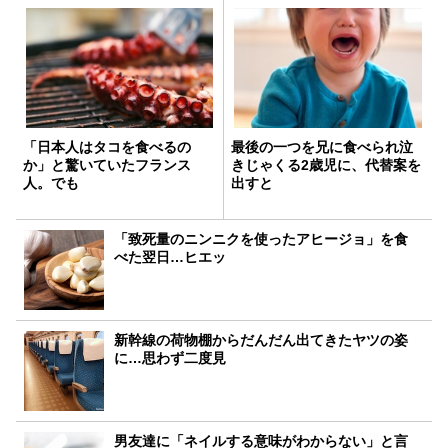
「日本人はタコを食べるの
最後の一つを兄に食べられ泣
か」と驚いていたフランス
きじゃくる2歳児に、代替案を
人。でも
出すと
「致死量のニンニクを使ったアヒージョ」を食
べた翌日…ヒエッ
新幹線の荷物棚からだんだん出てきたヤツの姿
に…思わず二度見
男友達に「ネイルする意味がわからない」と言