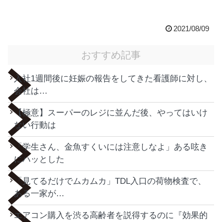
2021/08/09
おすすめ記事
入社1週間後に妊娠の報告をしてきた看護師に対し、
会社は…
【極意】スーパーのレジに並んだ後、やってはいけ
ない行動は
「学生さん、金魚すくいには注意しなよ」ある呟き
にハッとした
「見てるだけでムカムカ」TDL入口の荷物検査で、
ある一家が…
エアコン購入を渋る高齢者を説得するのに『効果的