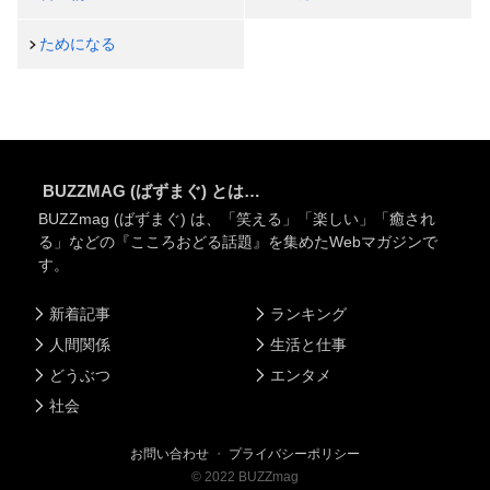
ためになる
BUZZMAG (ばずまぐ) とは…
BUZZmag (ばずまぐ) は、「笑える」「楽しい」「癒され
る」などの『こころおどる話題』を集めたWebマガジンで
す。
新着記事
ランキング
人間関係
生活と仕事
どうぶつ
エンタメ
社会
お問い合わせ
・
プライバシーポリシー
©
2022
BUZZmag