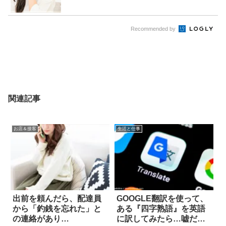
Recommended by
関連記事
お店＆接客
生活と仕事
出前を頼んだら、配達員
GOOGLE翻訳を使って、
から「釣銭を忘れた」と
ある『四字熟語』を英語
の連絡があり…
に訳してみたら…嘘だ