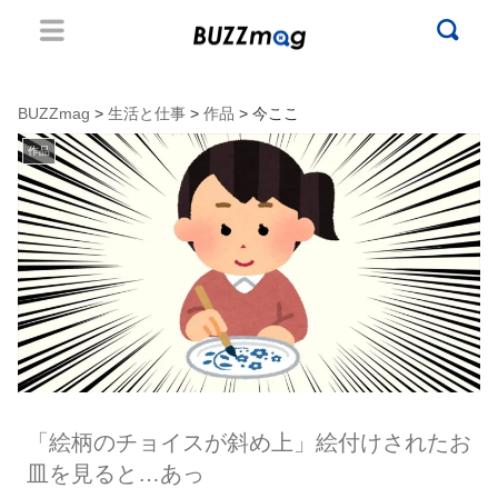
BUZZmag
>
生活と仕事
>
作品
> 今ここ
作品
「絵柄のチョイスが斜め上」絵付けされたお
皿を見ると…あっ