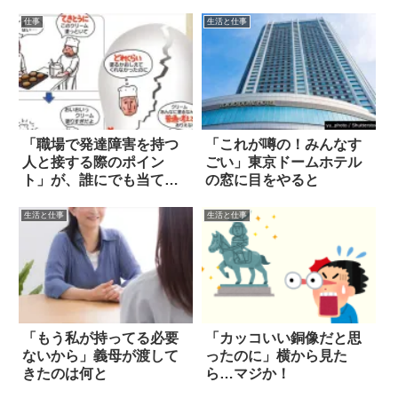
ろ！？
仕事
生活と仕事
「職場で発達障害を持つ
「これが噂の！みんなす
人と接する際のポイン
ごい」東京ドームホテル
ト」が、誰にでも当ては
の窓に目をやると
まる名アドバイス
生活と仕事
生活と仕事
「もう私が持ってる必要
「カッコいい銅像だと思
ないから」義母が渡して
ったのに」横から見た
きたのは何と
ら…マジか！