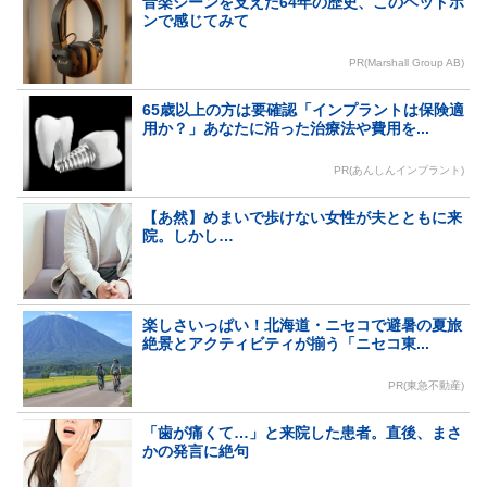
音楽シーンを支えた64年の歴史、このヘッドホ
ンで感じてみて
PR(Marshall Group AB)
65歳以上の方は要確認「インプラントは保険適
用か？」あなたに沿った治療法や費用を...
PR(あんしんインプラント)
【あ然】めまいで歩けない女性が夫とともに来
院。しかし…
楽しさいっぱい！北海道・ニセコで避暑の夏旅
絶景とアクティビティが揃う「ニセコ東...
PR(東急不動産)
「歯が痛くて…」と来院した患者。直後、まさ
かの発言に絶句