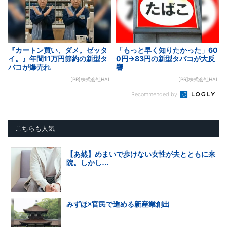
『カートン買い、ダメ。ゼッタ
「もっと早く知りたかった」60
イ。』年間11万円節約の新型タ
0円→83円の新型タバコが大反
バコが爆売れ
響
[PR]株式会社HAL
[PR]株式会社HAL
Recommended by
こちらも人気
【あ然】めまいで歩けない女性が夫とともに来
院。しかし…
みずほ×官民で進める新産業創出