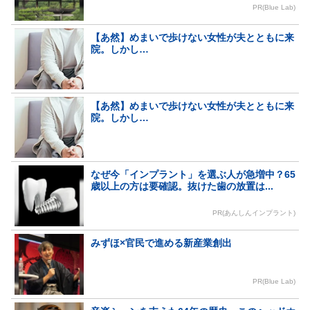
PR(Blue Lab)
【あ然】めまいで歩けない女性が夫とともに来
院。しかし…
【あ然】めまいで歩けない女性が夫とともに来
院。しかし…
なぜ今「インプラント」を選ぶ人が急増中？65
歳以上の方は要確認。抜けた歯の放置は...
PR(あんしんインプラント)
みずほ×官民で進める新産業創出
PR(Blue Lab)