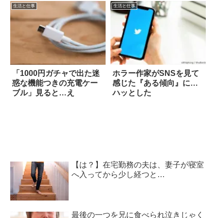
生活と仕事
生活と仕事
「1000円ガチャで出た迷
ホラー作家がSNSを見て
惑な機能つきの充電ケー
感じた『ある傾向』に…
ブル」見ると…え
ハッとした
【は？】在宅勤務の夫は、妻子が寝室
へ入ってから少し経つと…
最後の一つを兄に食べられ泣きじゃく