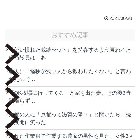
2021/06/30
おすすめ記事
『使い慣れた裁縫セット』を持参するよう言われた
自衛隊員は…あ
新人に「経験が浅い人から教わりたくない」と言わ
れたので…
「OK牧場に行ってくる」と家を出た妻。その後3時
間帰らず…
京都の人に「京都って滋賀の隣？」と聞いたら…続
く展開に笑った
汚れた作業服で作業する農家の男性を見た、女性3人