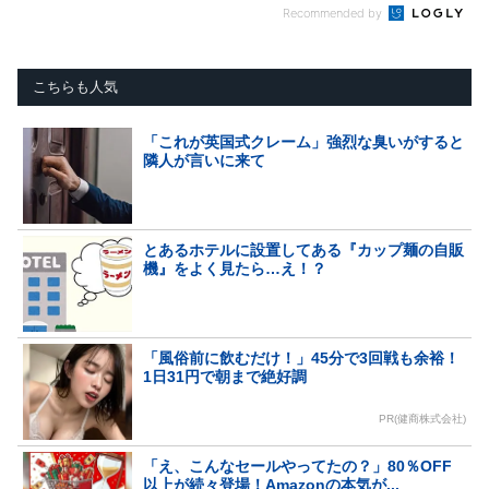
Recommended by
こちらも人気
「これが英国式クレーム」強烈な臭いがすると
隣人が言いに来て
とあるホテルに設置してある『カップ麺の自販
機』をよく見たら…え！？
「風俗前に飲むだけ！」45分で3回戦も余裕！
1日31円で朝まで絶好調
PR(健商株式会社)
「え、こんなセールやってたの？」80％OFF
以上が続々登場！Amazonの本気が...