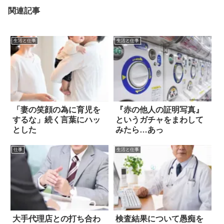
関連記事
生活と仕事
生活と仕事
「妻の笑顔の為に育児を
『赤の他人の証明写真』
するな」続く言葉にハッ
というガチャをまわして
とした
みたら…あっ
仕事
生活と仕事
大手代理店との打ち合わ
検査結果について愚痴を