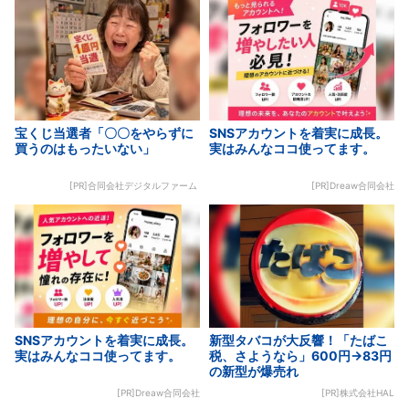
宝くじ当選者「〇〇をやらずに
SNSアカウントを着実に成長。
買うのはもったいない」
実はみんなココ使ってます。
[PR]合同会社デジタルファーム
[PR]Dreaw合同会社
SNSアカウントを着実に成長。
新型タバコが大反響！「たばこ
実はみんなココ使ってます。
税、さようなら」600円→83円
の新型が爆売れ
[PR]Dreaw合同会社
[PR]株式会社HAL