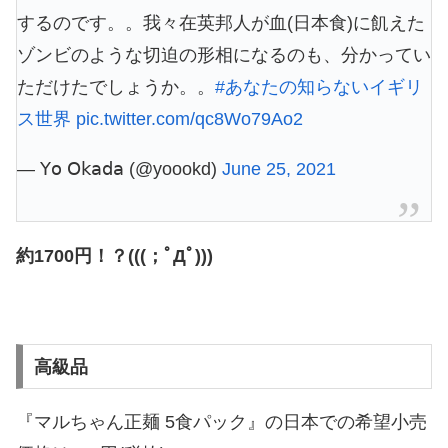
するのです。。我々在英邦人が血(日本食)に飢えた
ゾンビのような切迫の形相になるのも、分かってい
ただけたでしょうか。。
#あなたの知らないイギリ
ス世界
pic.twitter.com/qc8Wo79Ao2
— 𝖸𝗈 𝖮𝗄𝖺𝖽𝖺 (@yoookd)
June 25, 2021
約1700円！？(((；ﾟДﾟ)))
高級品
『マルちゃん正麺 5食パック』の日本での希望小売