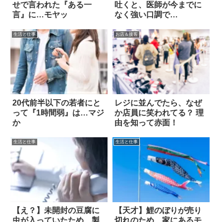
せで言われた『ある一
吐くと、医師が今までに
言』に…モヤッ
なく強い口調で…
生活と仕事
お店＆接客
20代前半以下の若者にと
レジに並んでたら、なぜ
って『1時間弱』は…マジ
か店員に笑われてる？ 理
か
由を知って赤面！
生活と仕事
生活と仕事
【え？】未開封の豆腐に
【天才】鯉のぼりが売り
虫が入っていたため、製
切れのため、家にあるモ