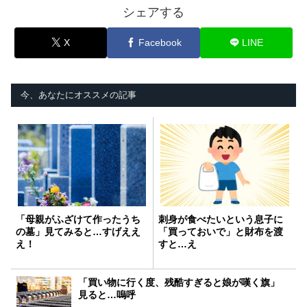
シェアする
X
Facebook
LINE
今、あなたにオススメの記事
「母親がふざけて作ったうち
刺身が食べたいという息子に
の墓」見てみると…すげええ
「買っておいで」と財布を渡
え！
すと…え
「買い物に行く度、残酷すぎると娘が嘆く旗」
見ると…嗚呼