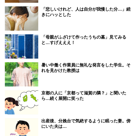
「悲しいけれど、人は自分が我慢した分…」続
きにハッとした
「母親がふざけて作ったうちの墓」見てみる
と…すげえええ！
暑い中働く作業員に無礼な発言をした学生。そ
れを見かけた教授は
京都の人に「京都って滋賀の隣？」と聞いた
ら…続く展開に笑った
出産後、分娩台で気絶するように眠った妻。傍
にいた夫は…