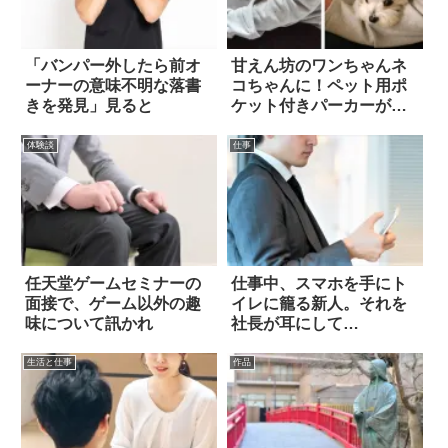
「バンパー外したら前オ
甘えん坊のワンちゃんネ
ーナーの意味不明な落書
コちゃんに！ペット用ポ
きを発見」見ると
ケット付きパーカーが話
題に
体験談
仕事
任天堂ゲームセミナーの
仕事中、スマホを手にト
面接で、ゲーム以外の趣
イレに籠る新人。それを
味について訊かれ
社長が耳にして…
生活と仕事
作品