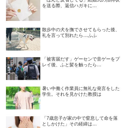
を送る際、返信ハガキに…
散歩中の犬を撫でさせてもらった後、
礼を言って別れたら…ふふ
「被害届だす」ゲーセンで音ゲーをプ
レイ後、ふと髪を触ったら…
暑い中働く作業員に無礼な発言をした
学生。それを見かけた教授は
「7歳息子が家の中で窒息して命を落
としかけた」その経緯は…