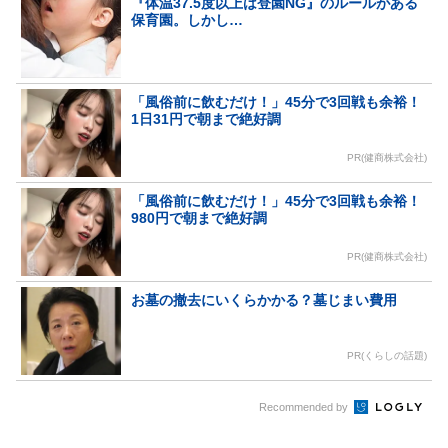
『体温37.5度以上は登園NG』のルールがある
保育園。しかし…
「風俗前に飲むだけ！」45分で3回戦も余裕！
1日31円で朝まで絶好調
PR(健商株式会社)
「風俗前に飲むだけ！」45分で3回戦も余裕！
980円で朝まで絶好調
PR(健商株式会社)
お墓の撤去にいくらかかる？墓じまい費用
PR(くらしの話題)
Recommended by