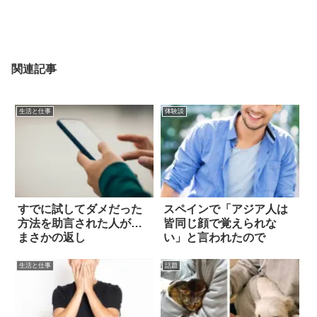
関連記事
生活と仕事
体験談
すでに試してダメだった
スペインで「アジア人は
方法を助言された人が…
皆同じ顔で覚えられな
まさかの返し
い」と言われたので
生活と仕事
話題