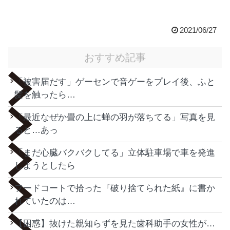
2021/06/27
おすすめ記事
「被害届だす」ゲーセンで音ゲーをプレイ後、ふと
髪を触ったら…
「最近なぜか畳の上に蝉の羽が落ちてる」写真を見
ると…あっ
「まだ心臓バクバクしてる」立体駐車場で車を発進
しようとしたら
フードコートで拾った『破り捨てられた紙』に書か
れていたのは…
【困惑】抜けた親知らずを見た歯科助手の女性が…