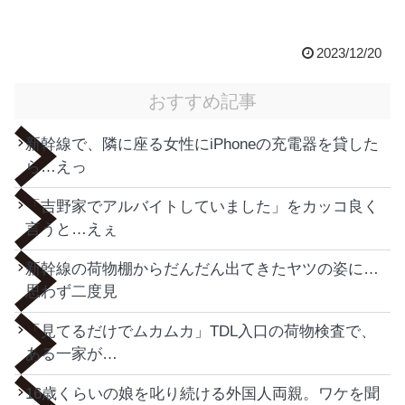
2023/12/20
おすすめ記事
新幹線で、隣に座る女性にiPhoneの充電器を貸した
ら…えっ
「吉野家でアルバイトしていました」をカッコ良く
言うと…えぇ
新幹線の荷物棚からだんだん出てきたヤツの姿に…
思わず二度見
「見てるだけでムカムカ」TDL入口の荷物検査で、
ある一家が…
16歳くらいの娘を叱り続ける外国人両親。ワケを聞