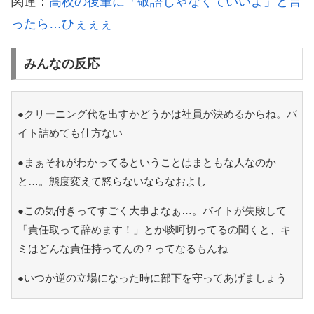
関連：
高校の後輩に「敬語じゃなくていいよ」と言
ったら…ひぇぇぇ
みんなの反応
●クリーニング代を出すかどうかは社員が決めるからね。バ
イト詰めても仕方ない
●まぁそれがわかってるということはまともな人なのか
と…。態度変えて怒らないならなおよし
●この気付きってすごく大事よなぁ…。バイトが失敗して
「責任取って辞めます！」とか啖呵切ってるの聞くと、キ
ミはどんな責任持ってんの？ってなるもんね
●いつか逆の立場になった時に部下を守ってあげましょう