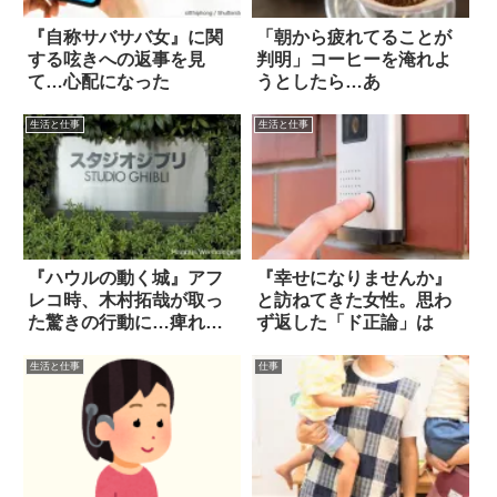
『自称サバサバ女』に関
「朝から疲れてることが
する呟きへの返事を見
判明」コーヒーを淹れよ
て…心配になった
うとしたら…あ
生活と仕事
生活と仕事
『ハウルの動く城』アフ
『幸せになりませんか』
レコ時、木村拓哉が取っ
と訪ねてきた女性。思わ
た驚きの行動に…痺れ
ず返した「ド正論」は
た！
生活と仕事
仕事