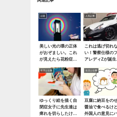
関連記事
話題
人気記事
美しい光の環の正体
これは逃げ切れ
がおぞましい。これ
い！警察仕様の
が見えたら花粉症の
アレディZが誕生！
人は逃げるべし
枚
生活と仕事
生活と仕事
ゆっくり絵を描く自
豆腐に納豆をの
閉症女子に先生達は
醤油で食べるけ
痺れを切らしたけ
外国人の意見に