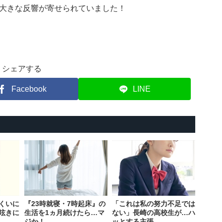
大きな反響が寄せられていました！
シェアする
Facebook
LINE
くいに
『23時就寝・7時起床』の
「これは私の努力不足では
呟きに
生活を1ヵ月続けたら…マ
ない」長崎の高校生が…ハ
ジか！
ッとする主張