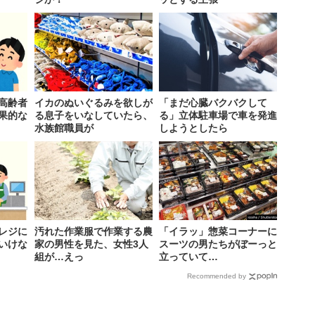
高齢者
イカのぬいぐるみを欲しが
「まだ心臓バクバクして
果的な
る息子をいなしていたら、
る」立体駐車場で車を発進
水族館職員が
しようとしたら
レジに
汚れた作業服で作業する農
「イラッ」惣菜コーナーに
いけな
家の男性を見た、女性3人
スーツの男たちがぼーっと
組が…えっ
立っていて…
Recommended by