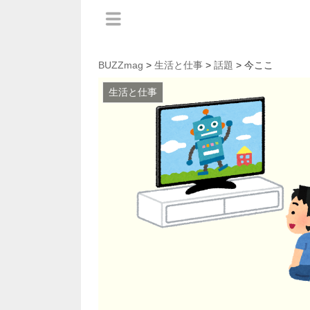
BUZZmag
>
生活と仕事
>
話題
> 今ここ
生活と仕事