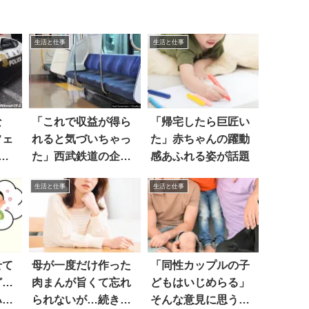
生活と仕事
生活と仕事
な
「これで収益が得ら
「帰宅したら巨匠い
フェ
れると気づいちゃっ
た」赤ちゃんの躍動
 3
た」西武鉄道の企画
感あふれる姿が話題
に驚愕
生活と仕事
生活と仕事
せて
母が一度だけ作った
「同性カップルの子
ど…
肉まんが旨くて忘れ
どもはいじめらる」
ハッ
られないが…続きに
そんな意見に思うこ