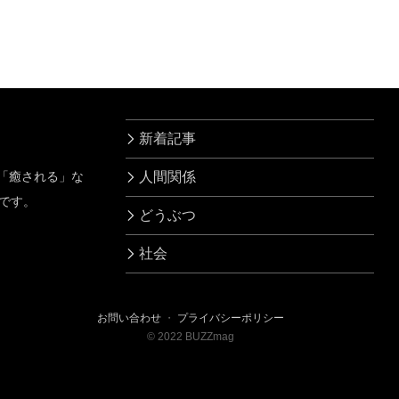
笑った
とは
新着記事
」「癒される」な
人間関係
です。
どうぶつ
社会
お問い合わせ
・
プライバシーポリシー
©
2022
BUZZmag