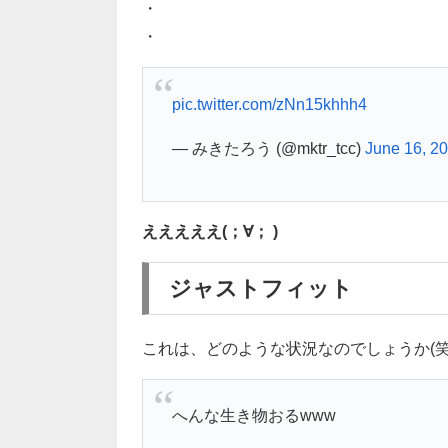
・
・
pic.twitter.com/zNn15khhh4
— みきたろう (@mktr_tcc)
June 16, 2
えええええ(；∀； )
ジャストフィット
これは、どのような状況なのでしょうか(笑
へんな生き物おるwww