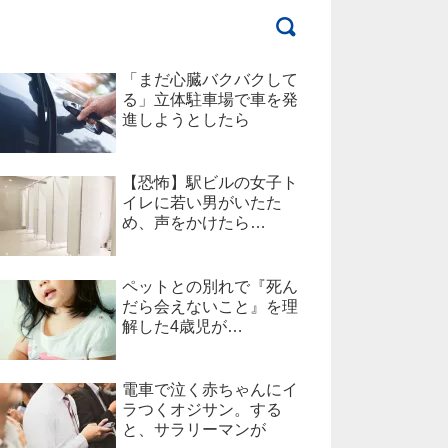
「まだ心臓バクバクして
る」立体駐車場で車を発
進しようとしたら
【恐怖】駅ビルの女子ト
イレに若い男がいたた
め、声をかけたら…
ペットとの別れで『死ん
だら会えないこと』を理
解した4歳児が…
電車で泣く赤ちゃんにイ
ラつくオジサン。する
と、サラリーマンが