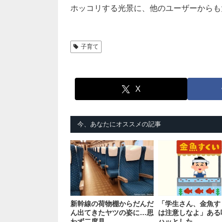
ホッコリする光景に、他のユーザーからも
子育て
X
今、あなたにオススメの記事
新幹線の荷物棚からだんだ
「学生さん、金魚す
ん出てきたヤツの姿に…思
は注意しなよ」ある
わず二度見
ハッとした