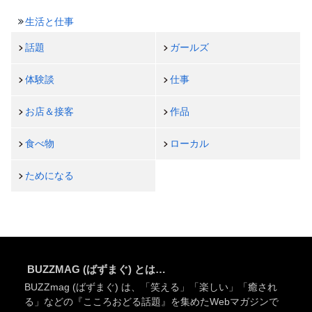
生活と仕事
話題
ガールズ
体験談
仕事
お店＆接客
作品
食べ物
ローカル
ためになる
BUZZMAG (ばずまぐ) とは…
BUZZmag (ばずまぐ) は、「笑える」「楽しい」「癒され
る」などの『こころおどる話題』を集めたWebマガジンで