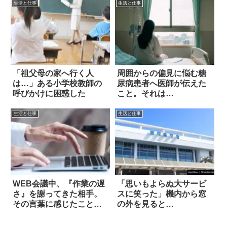
生活と仕事
生活と仕事
「祖父母の家へ行く人
周囲からの偏見に悩む糖
は…」ある小学校教師の
尿病患者へ医師が伝えた
呼びかけに困惑した
こと。それは…
生活と仕事
生活と仕事
WEB会議中、『作業の遅
「思いもよらぬ大サービ
さ』を謝ってきた相手。
スに笑った」機内から窓
その言葉に感じたこと
の外を見ると…
は…