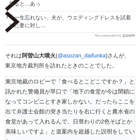
見ると…あっ
「一生忘れない」夫が、ウエディングドレスを試着
した妻に対し…
Recommended by
それは
阿曽山大噴火
(
@asozan_daifunka
)さんが、
東京地方裁判所を訪れたときのことでした。
東京地裁のロビーで「食べるとこどこですか？」と
訊かれた警備員が早口で「地下の食堂が今は閉鎖に
なってコンビニとすき家しかない。だったらここを
出て弁護士会館の突き当たりを右に行くと農水省の
食堂があって入れるんで、日替わりの2色そばとか
美味しいですよ」と道案内を超越した説明をしてい