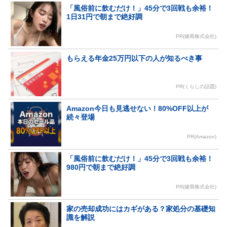
「風俗前に飲むだけ！」45分で3回戦も余裕！
1日31円で朝まで絶好調
PR(健商株式会社)
もらえる年金25万円以下の人が知るべき事
PR(くらしの話題)
Amazon今日も見逃せない！80%OFF以上が
続々登場
PR(Amazon)
「風俗前に飲むだけ！」45分で3回戦も余裕！
980円で朝まで絶好調
PR(健商株式会社)
家の売却成功にはカギがある？家処分の基礎知
識を解説