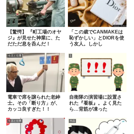
【驚愕】 『町工場のオヤ
「この歳でCANMAKEは
ジ』が見せた神業に、た
恥ずかしい」とDIORを使
だただ息を呑んだ！
う友人。しかし
生活と仕事
1
電車で席を譲られた老紳
自衛隊の演習場に設置さ
士。その「断り方」が、
れた『看板』。よく見た
カッコ良すぎた！！
ら…背筋が凍った
生活と仕事
作品