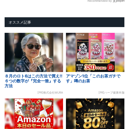
Recommended by
オススメ記事
８月のロト6はこの方法で買え!!
アマゾン1位「このお茶ガチで
６つの数字が『完全一致』する
す」噂のお茶
方法
[PR]株式会社MURA
[PR]ハーブ健康本舗