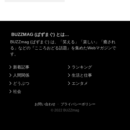
BUZZMAG (ばずまぐ) とは…
BUZZmag (ばずまぐ) は、「笑える」「楽しい」「癒され
る」などの『こころおどる話題』を集めたWebマガジンで
す。
新着記事
ランキング
人間関係
生活と仕事
どうぶつ
エンタメ
社会
お問い合わせ
・
プライバシーポリシー
©
2022
BUZZmag