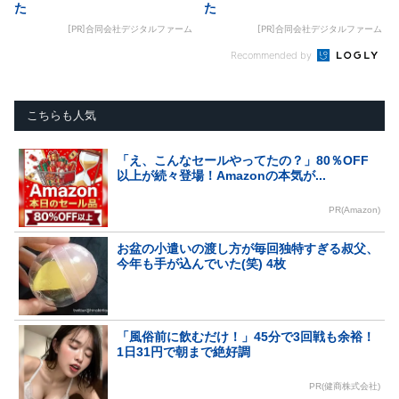
た
た
[PR]合同会社デジタルファーム
[PR]合同会社デジタルファーム
Recommended by
こちらも人気
「え、こんなセールやってたの？」80％OFF
以上が続々登場！Amazonの本気が...
PR(Amazon)
お盆の小遣いの渡し方が毎回独特すぎる叔父、
今年も手が込んでいた(笑) 4枚
「風俗前に飲むだけ！」45分で3回戦も余裕！
1日31円で朝まで絶好調
PR(健商株式会社)