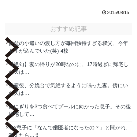
2015/08/15
おすすめ記事
お盆の小遣いの渡し方が毎回独特すぎる叔父、今年
も手が込んでいた(笑) 4枚
【絶句】妻の帰りが20時なのに、17時過ぎに帰宅し
た夫は…
出産後、分娩台で気絶するように眠った妻。傍にい
た夫は…
おにぎりを3つ食べてプールに向かった息子。その後
帰宅して…
小2息子に「なんで歯医者になったの？」と聞かれ、
答えたら…え