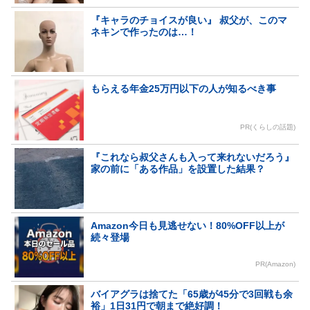
『キャラのチョイスが良い』 叔父が、このマ
ネキンで作ったのは…！
もらえる年金25万円以下の人が知るべき事
PR(くらしの話題)
『これなら叔父さんも入って来れないだろう』
家の前に「ある作品」を設置した結果？
Amazon今日も見逃せない！80%OFF以上が
続々登場
PR(Amazon)
バイアグラは捨てた「65歳が45分で3回戦も余
裕」1日31円で朝まで絶好調！