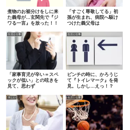
煮物のお裾分けをしに来
「すごく尊敬してる」初
た義母が…玄関先で『ジ
孫が生まれ、病院へ駆け
ワる一言』を放った！！
つけた義父母は
生活と仕事
生活と仕事
「家事育児が辛い＝スペ
ピンチの時に、かろうじ
ックが低い」との呟きを
て『トイレマーク』を発
見て、思わず
見。しかし…えっ！？
美しい
生活と仕事