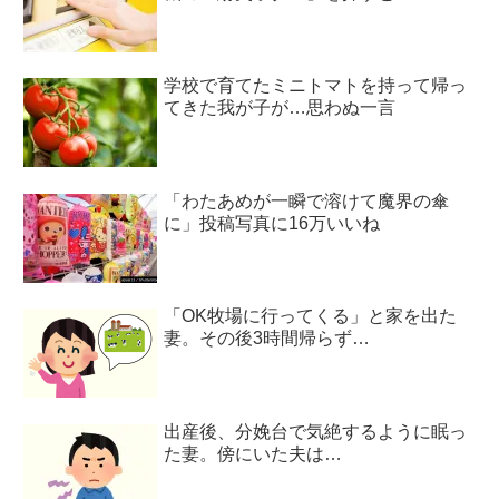
学校で育てたミニトマトを持って帰っ
てきた我が子が…思わぬ一言
「わたあめが一瞬で溶けて魔界の傘
に」投稿写真に16万いいね
「OK牧場に行ってくる」と家を出た
妻。その後3時間帰らず…
出産後、分娩台で気絶するように眠っ
た妻。傍にいた夫は…