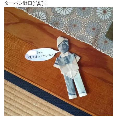
ターバン野口(*´Д`)！