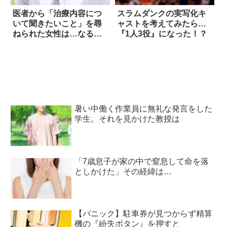
医者から「治療内容につ
スラムダンクの実写化キ
いて聞きたいこと」を尋
ャストを考えてみたら…
ねられた女性は…なるほ
『1人3役』になった！？
ど！
暑い中働く作業員に無礼な発言をした
学生。それを見かけた教授は
「7歳息子が家の中で窒息して命を落
としかけた」その経緯は…
【パニック】駐車券が見つからず精算
機の『紛失ボタン』を押すと