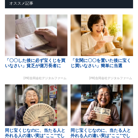
オススメ記事
「〇〇した後に必ず宝くじを買
「玄関に〇〇を置いた後に宝く
いなさい」貧乏が億万長者に
じ買いなさい」簡単に当選
[PR]合同会社デジタルファーム
[PR]合同会社デジタルファーム
同じ宝くじなのに、当たる人と
同じ宝くじなのに、当たる人と
外れる人の違い実は“ここ”でし
外れる人の違い実は“ここ”でし