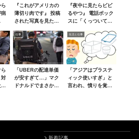
から
『これがアメリカの
『夜中に見たらビビ
が病
薄切り肉です』 投稿
るやつ』 電話ボック
…
された写真を見た
スに「くっついて」
ら…衝撃！！
いたのは…！
仕事
生活と仕事
けら
「UBERの配達単価
「アジアはプラステ
と対
が安すぎて…」マク
ィック使いすぎ」と
社員
ドナルドでまさかの
言われ、憤りを覚え
事態
た訳は
新着記事