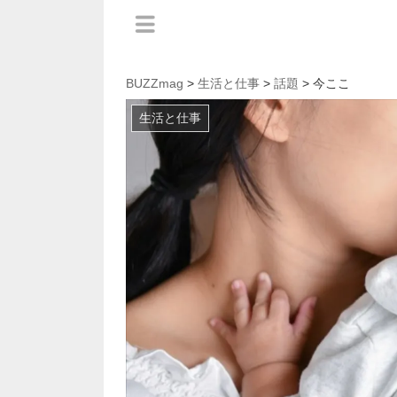
BUZZmag
>
生活と仕事
>
話題
> 今ここ
生活と仕事