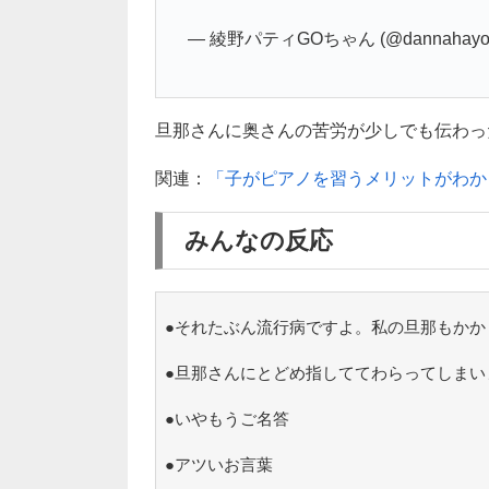
— 綾野パティGOちゃん (@dannahayok
旦那さんに奥さんの苦労が少しでも伝わっ
関連：
「子がピアノを習うメリットがわか
みんなの反応
●それたぶん流行病ですよ。私の旦那もかか
●旦那さんにとどめ指しててわらってしまい
●いやもうご名答
●アツいお言葉