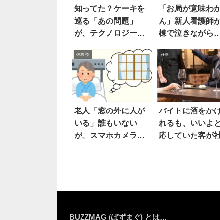
知ってた？ケーキを
「お局が意味わ
巡る「あの問題」
ん」新人看護師
が、テクノロジーの
棟で泣きながら
進化によって解決さ
体験談
仕事
れていた！
老人「窓の外に人が
バイトに酒をか
いる」誰もいない
れるも、いいよ
が、スマホカメラを
応していた客が
向けると
に…
BUZZMAG (ばずまぐ) とは…