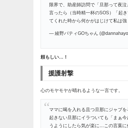
限界で、助産師訪問で「旦那って夜泣
言ったら（当時精一杯のSOS）「起き
てくれた時から何かがはじけて私は強
— 綾野パティGOちゃん (@dannahayok
頼もしい…！
援護射撃
心のモヤモヤが晴れるような一言です。
ママに喝を入れる且つ旦那にジャブを与
起きない旦那にイラついても「まぁ今
うようにしたら気が楽に…この言葉に何