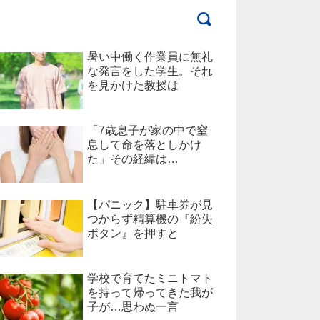
暑い中働く作業員に無礼
な発言をした学生。それ
を見かけた教授は
「7歳息子が家の中で窒
息して命を落としかけ
た」その経緯は…
【パニック】駐車券が見
つからず精算機の『紛失
ボタン』を押すと
学校で育てたミニトマト
を持って帰ってきた我が
子が…思わぬ一言