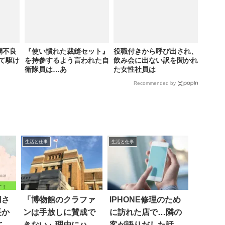
調不良
『使い慣れた裁縫セット』
役職付きから呼び出され、
て駆け
を持参するよう言われた自
飲み会に出ない訳を聞かれ
衛隊員は…あ
た女性社員は
Recommended by
生活と仕事
生活と仕事
用さ
「博物館のクラファ
IPHONE修理のため
長か
ンは手放しに賛成で
に訪れた店で…隣の
これ
きない」理由にハッ
客が語りだした話