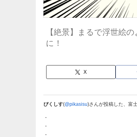
【絶景】まるで浮世絵の
に！
X
ぴくしす
(
@pikasisu
)さんが投稿した、富
・
・
・