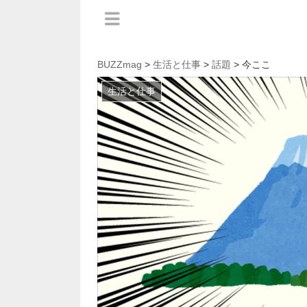
BUZZmag
>
生活と仕事
>
話題
> 今ここ
生活と仕事