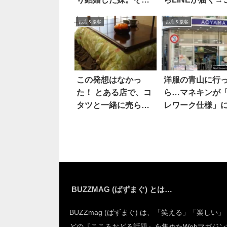
後
はアウト！
お店＆接客
お店＆接客
この発想はなかっ
洋服の青山に行
た！ とある店で、コ
ら…マネキンが
タツと一緒に売られ
レワーク仕様」
てたのは…
ってた！？
BUZZMAG (ばずまぐ) とは…
BUZZmag (ばずまぐ) は、「笑える」「楽しい
どの『こころおどる話題』を集めたWebマガジン