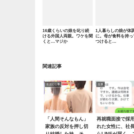
16歳くらいの娘を叱り続
1人暮らしの娘が体
ける外国人両親。ワケを聞
に。母が食料を持っ
くと…マジか
つけると…
関連記事
生活と仕事
仕事
「人間そんなもん」
再就職面接で採
家族の反対を押し切
れた女性に、社
り結婚した妹。その
らLINEが届く→