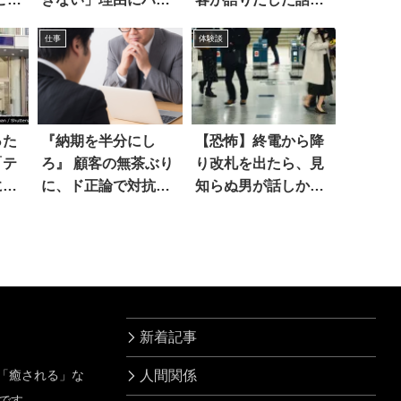
とした
に、震えた！！
仕事
体験談
った
『納期を半分にし
【恐怖】終電から降
「テ
ろ』 顧客の無茶ぶり
り改札を出たら、見
にな
に、ド正論で対抗す
知らぬ男が話しかけ
ると？
てきて
新着記事
」「癒される」な
人間関係
です。