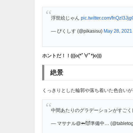
浮世絵じゃん
pic.twitter.com/fnQzI3Jjg
— ぴくしす (@pikasisu)
May 28, 2021
ホントだ！！(((o(*ﾟ∀ﾟ*)o)))
絶景
くっきりとした輪郭や落ち着いた色合いが
中間あたりのグラデーションがすごく良い
— マサナル@🦈😈準備中… (@tabletog