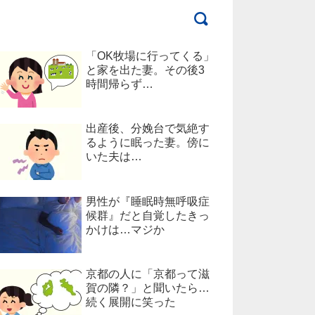
「OK牧場に行ってくる」
と家を出た妻。その後3
時間帰らず…
出産後、分娩台で気絶す
るように眠った妻。傍に
いた夫は…
男性が『睡眠時無呼吸症
候群』だと自覚したきっ
かけは…マジか
京都の人に「京都って滋
賀の隣？」と聞いたら…
続く展開に笑った