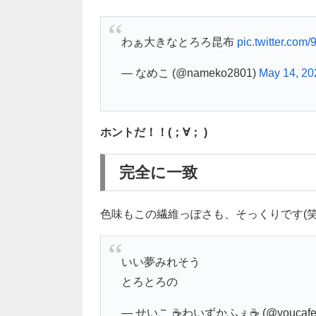
わぁ大きなとろろ昆布
pic.twitter.co
— なめこ (@nameko2801)
May 14, 20
ホントだ！！(；∀； )
完全に一致
色味もこの繊維っぽさも、そっくりです(笑
いい夢みれそう
とろとろの
— せいこ ☕わいずかふぇ☕ (@youcafek