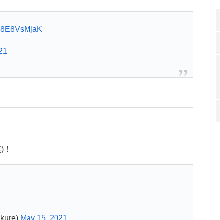
m/98E8VsMjaK
21
)！
ure)
May 15, 2021