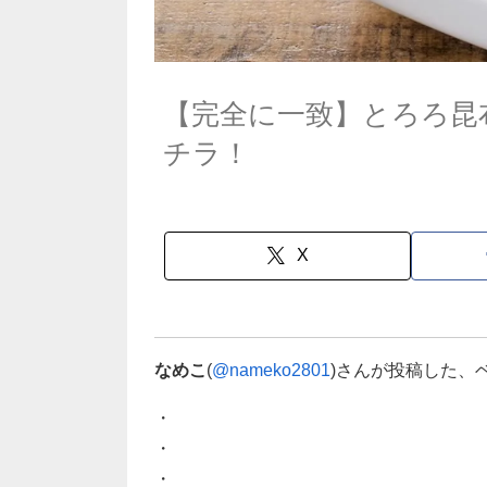
【完全に一致】とろろ昆
チラ！
X
なめこ
(
@nameko2801
)さんが投稿した、
・
・
・