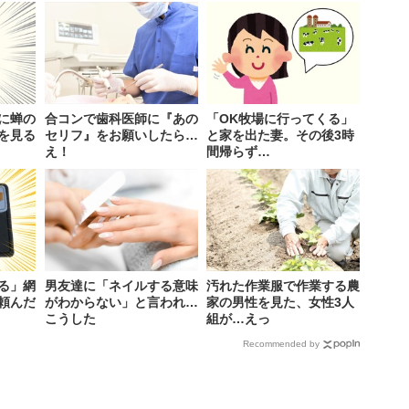
に蝉の
合コンで歯科医師に『あの
「OK牧場に行ってくる」
を見る
セリフ』をお願いしたら…
と家を出た妻。その後3時
え！
間帰らず…
る」網
男友達に「ネイルする意味
汚れた作業服で作業する農
頼んだ
がわからない」と言われ…
家の男性を見た、女性3人
こうした
組が…えっ
Recommended by