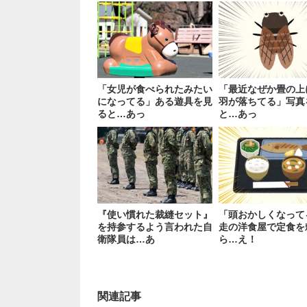
「女児が食べられたみたい
「最近なぜか畳の上
になってる」ある遊具を見
羽が落ちてる」写真
ると…あっ
と…あっ
『使い慣れた裁縫セット』
「頭おかしくなって
を持参するよう言われた自
走の洋食屋で定食を
衛隊員は…あ
ら…え！
関連記事