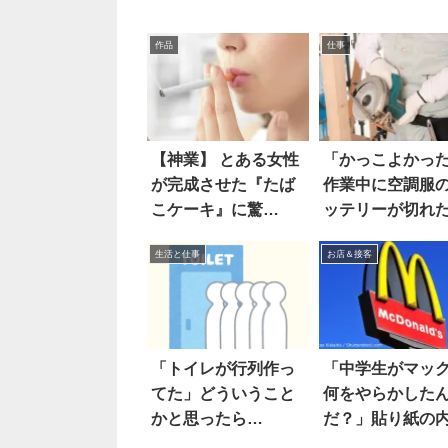
作品
仕事
【神業】 とある女性
「かっこよかっ
が完成させた『たば
作業中に空調服
こケーキ』に驚
ッテリーが切れ
愕！！
下は…
生活と仕事
お店＆接客
「トイレが行列作っ
「中学生がマッ
てた」どういうこと
何をやらかした
かと思ったら…
だ？」貼り紙の
に衝撃