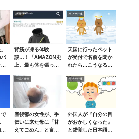
話題
生活と仕事
た」
背筋が凍る体験
天国に行ったペット
のバ
談…！「AMAZON史
が受付で名前を聞か
た部
上、最も体を張った
れたら…こうなるか
レビュアーに出会え
も
生活と仕事
生活と仕事
た」
クで
産後鬱の女性が、手
外国人が『自分の目
ん
伝いに来た母に「甘
がおかしくなった』
内容
えてごめん」と言う
と錯覚した日本語
と
は…