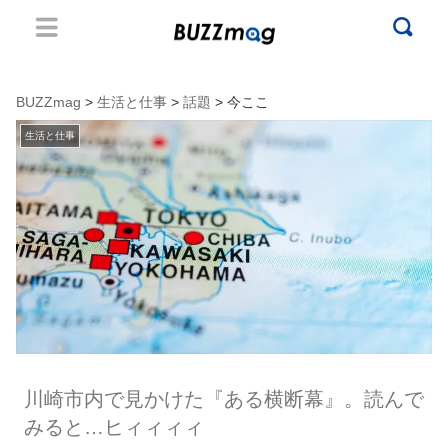
BUZZmag
>
生活と仕事
>
話題
> 今ここ
生活と仕事
川崎市内で見かけた『ある横断幕』。読んで
みると…ヒィィィィ