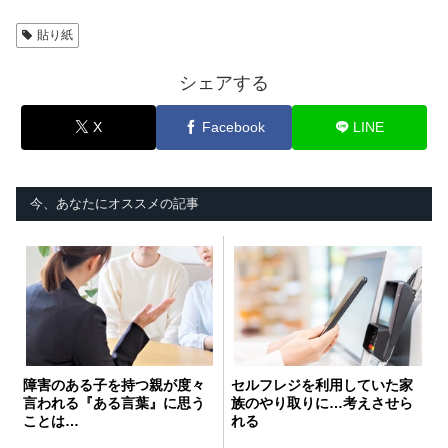
貼り紙
シェアする
X
Facebook
LINE
今、あなたにオススメの記事
障害のある子を持つ親が度々
セルフレジを利用していた家
言われる『ある言葉』に思う
族のやり取りに…考えさせら
ことは…
れる