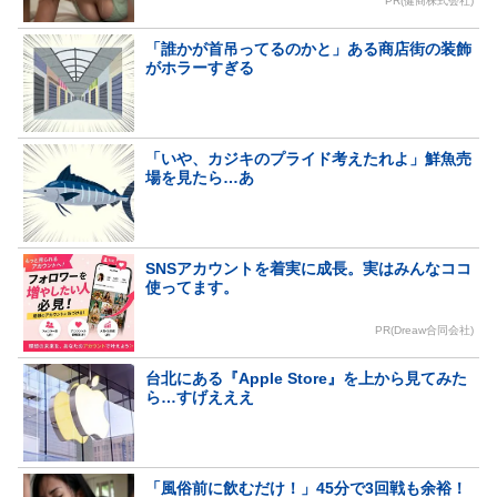
PR(健商株式会社)
「誰かが首吊ってるのかと」ある商店街の装飾
がホラーすぎる
「いや、カジキのプライド考えたれよ」鮮魚売
場を見たら…あ
SNSアカウントを着実に成長。実はみんなココ
使ってます。
PR(Dreaw合同会社)
台北にある『Apple Store』を上から見てみた
ら…すげえええ
「風俗前に飲むだけ！」45分で3回戦も余裕！