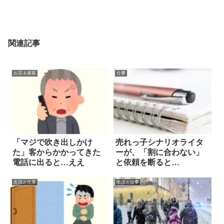
関連記事
お店＆接客
仕事
「マジで吹き出しかけ
売れっ子シナリオライタ
た」客からかかってきた
ーが、「割に合わない」
電話に出ると…ええ
と依頼を断ると…
生活と仕事
生活と仕事