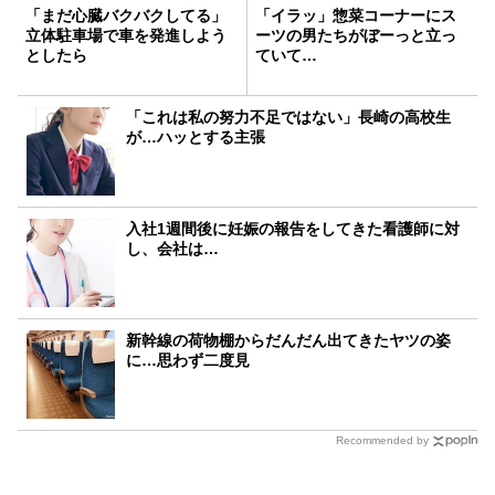
「まだ心臓バクバクしてる」
「イラッ」惣菜コーナーにス
立体駐車場で車を発進しよう
ーツの男たちがぼーっと立っ
としたら
ていて…
「これは私の努力不足ではない」長崎の高校生
が…ハッとする主張
入社1週間後に妊娠の報告をしてきた看護師に対
し、会社は…
新幹線の荷物棚からだんだん出てきたヤツの姿
に…思わず二度見
Recommended by