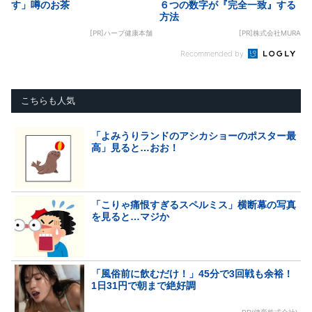
す」噂のお茶
６つの数字が『完全一致』する
方法
[PR]ハーブ健康本舗
[PR]株式会社MURA
Recommended by
こちらも人気
「よみうりランドのアシカショーのポスター最
高」見ると…おお！
「こりゃ痛恨すぎるスペルミス」横断幕の写真
を見ると…マジか
「風俗前に飲むだけ！」45分で3回戦も余裕！
1日31円で朝まで絶好調