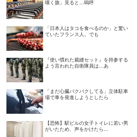
嘆く旗」見ると…嗚呼
「日本人はタコを食べるのか」と驚い
ていたフランス人。でも
『使い慣れた裁縫セット』を持参する
よう言われた自衛隊員は…あ
「まだ心臓バクバクしてる」立体駐車
場で車を発進しようとしたら
【恐怖】駅ビルの女子トイレに若い男
がいたため、声をかけたら…