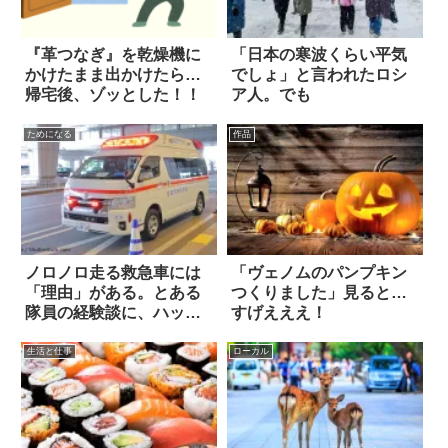
『革つなぎ』を乾燥機に
「日本の寒波くらい平気
かけたまま出かけたら…
でしょ」と言われたロシ
帰宅後、ゾッとした！！
ア人。でも
ためになる
作品
ノロノロ走る救急車には
「ヴェノムのパンプキン
「理由」がある。とある
つくりました」見ると…
隊員の経験談に、ハッと
すげえええ！
した
生活と仕事
ローカル