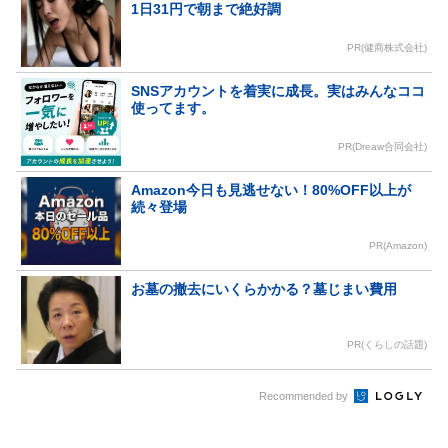
1日31円で朝まで絶好調
PR(健商株式会社)
SNSアカウントを着実に成長。実はみんなココ
使ってます。
PR(Dreaw合同会社)
Amazon今日も見逃せない！80%OFF以上が
続々登場
PR(Amazon)
お墓の撤去にいくらかかる？墓じまい費用
PR(くらしの話題)
Recommended by