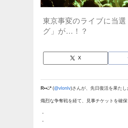
東京事変のライブに当選
グ」が…！？
X
R⑅◡̈*
(
@vlonlv
)さんが、先日復活を果た
熾烈な争奪戦を経て、見事チケットを確保
・
・