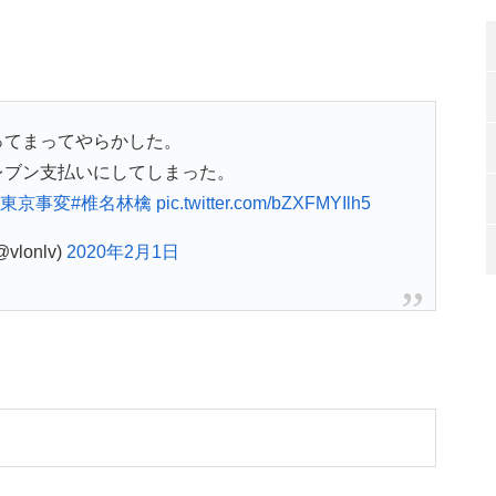
ってまってやらかした。
レブン支払いにしてしまった。
#東京事変
#椎名林檎
pic.twitter.com/bZXFMYIlh5
@vlonlv)
2020年2月1日