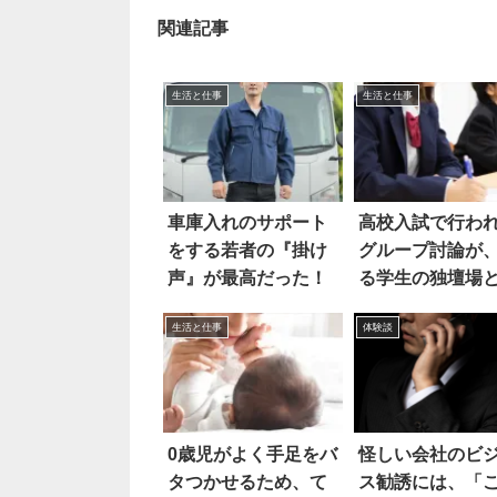
関連記事
生活と仕事
生活と仕事
車庫入れのサポート
高校入試で行わ
をする若者の『掛け
グループ討論が
声』が最高だった！
る学生の独壇場
り…
生活と仕事
体験談
0歳児がよく手足をバ
怪しい会社のビ
タつかせるため、て
ス勧誘には、「