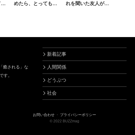
てみ
めたら、とっても
れを聞いた友人が…
「不穏なオチ」にな
え！？
った 5枚
新着記事
」「癒される」な
人間関係
です。
どうぶつ
社会
お問い合わせ
・
プライバシーポリシー
©
2022
BUZZmag