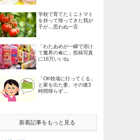
学校で育てたミニトマト
を持って帰ってきた我が
子が…思わぬ一言
「わたあめが一瞬で溶け
て魔界の傘に」投稿写真
に16万いいね
「OK牧場に行ってくる」
と家を出た妻。その後3
時間帰らず…
新着記事をもっと見る