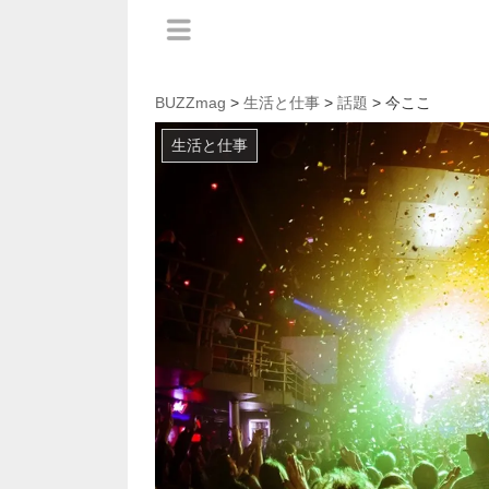
BUZZmag
>
生活と仕事
>
話題
> 今ここ
生活と仕事