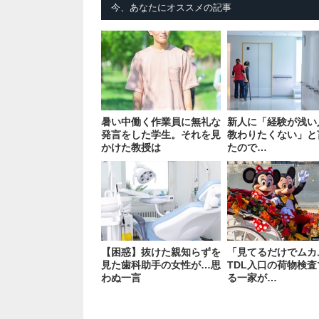
今、あなたにオススメの記事
暑い中働く作業員に無礼な
新人に「経験が浅い
発言をした学生。それを見
教わりたくない」と
かけた教授は
たので…
【困惑】抜けた親知らずを
「見てるだけでムカ
見た歯科助手の女性が…思
TDL入口の荷物検
わぬ一言
る一家が…