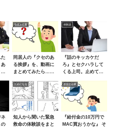
生活と仕事
体験談
れた
同居人の『クセのあ
『話のキッカケだ
、あ
る挨拶』を、動画に
ろ』とセクハラして
とな
まとめてみたら…な
くる上司。止めてと
んか良い！
伝えたら…？
ためになる
生活と仕事
ジネ
知人から聞いた緊急
『給付金の10万円で
この
救命の体験談をまと
MAC買おうかな』 そ