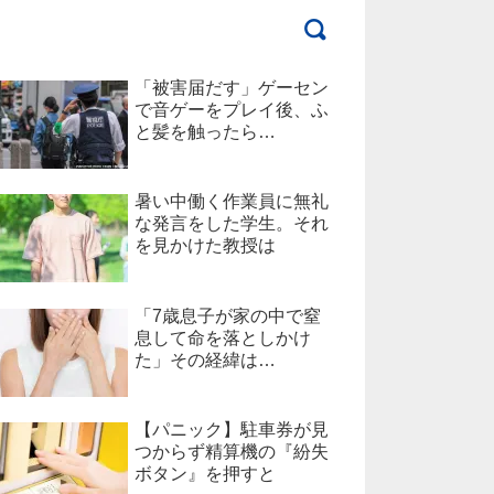
「被害届だす」ゲーセン
で音ゲーをプレイ後、ふ
と髪を触ったら…
暑い中働く作業員に無礼
な発言をした学生。それ
を見かけた教授は
「7歳息子が家の中で窒
息して命を落としかけ
た」その経緯は…
【パニック】駐車券が見
つからず精算機の『紛失
ボタン』を押すと