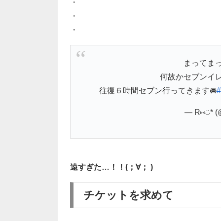
・
・
・
まってま
何故かセブンイ
往復６時間セブン行ってきます🚘
— R⑅◡̈* (
遠すぎた…！！(；∀； )
チケットを求めて