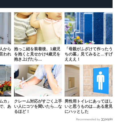
人から
抱っこ紐を装着後、1歳児
「母親がふざけて作ったう
言われ
を抱くと見せかけ4歳児を
ちの墓」見てみると…すげ
抱き上げたら…
えええ！
ムカ」
クレーム対応がすごく上手
男性用トイレにあってほし
査で、あ
い人にコツを聞いたら…な
いと思うものは…ある意見
るほど！
にハッとした
Recommended by