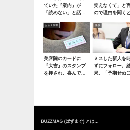
ていた『案内』が
笑えなくて」と
「読めない」と話題
ので理由を聞く
に
え
お店＆接客
仕事
美容院のカードに
ミスした新人を
『大吉』のスタンプ
ずにフォロー。
を押され、喜んでい
果、「予期せぬ
たら…え
と」が起こった
BUZZMAG (ばずまぐ) とは…