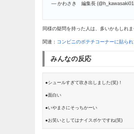
— かわさき 編集長 (@h_kawasaki01
同様の疑問を持った人は、多いかもしれません
関連：
コンビニのポテチコーナーに貼られ
みんなの反応
●シュールすぎて吹き出しました(笑)！
●面白い
●いやまさにそっちかーい
●お笑いとしてはナイスボケですね(笑)