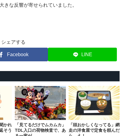
大きな反響が寄せられていました。
シェアする
Facebook
LINE
聞かれ
「見てるだけでムカムカ」
「頭おかしくなってる」網
返そう
TDL入口の荷物検査で、あ
走の洋食屋で定食を頼んだ
る一家が…
ら…え！