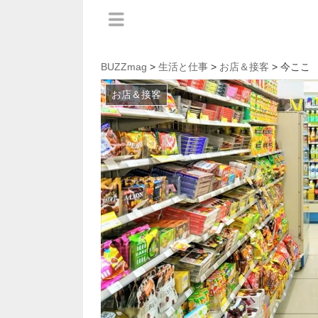
BUZZmag
>
生活と仕事
>
お店＆接客
> 今ここ
お店＆接客