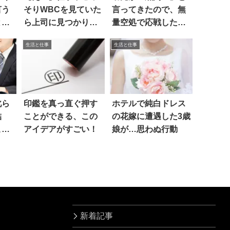
言う
そりWBCを見ていた
言ってきたので、無
と…
ら上司に見つかり…
量空処で応戦した
ら…ふふ
生活と仕事
生活と仕事
叱ら
印鑑を真っ直ぐ押す
ホテルで純白ドレス
結
ことができる、この
の花嫁に遭遇した3歳
こ
アイデアがすごい！
娘が…思わぬ行動
新着記事