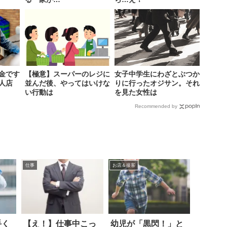
金です
【極意】スーパーのレジに
女子中学生にわざとぶつか
人店
並んだ後、やってはいけな
りに行ったオジサン。それ
い行動は
を見た女性は
Recommended by
仕事
お店＆接客
手く
【え！】仕事中こっ
幼児が「黒閃！」と