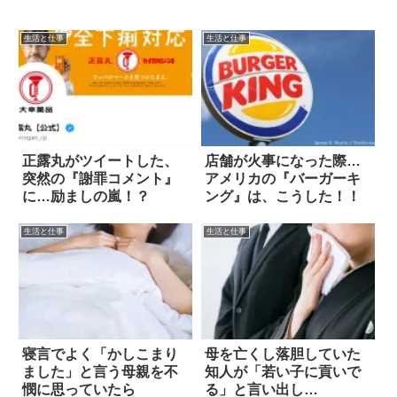
生活と仕事
生活と仕事
正露丸がツイートした、
店舗が火事になった際…
突然の『謝罪コメント』
アメリカの『バーガーキ
に…励ましの嵐！？
ング』は、こうした！！
生活と仕事
生活と仕事
寝言でよく「かしこまり
母を亡くし落胆していた
ました」と言う母親を不
知人が「若い子に貢いで
憫に思っていたら
る」と言い出し…