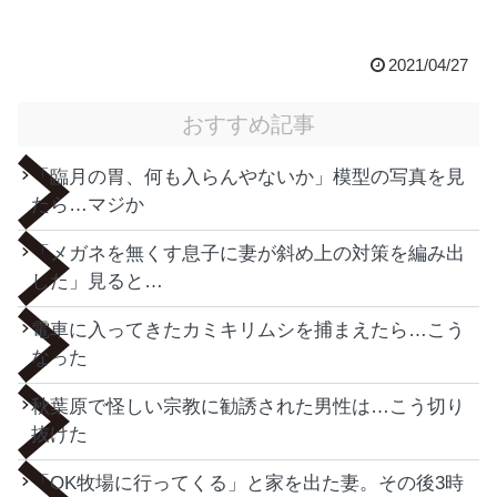
2021/04/27
おすすめ記事
「臨月の胃、何も入らんやないか」模型の写真を見
たら…マジか
「メガネを無くす息子に妻が斜め上の対策を編み出
した」見ると…
電車に入ってきたカミキリムシを捕まえたら…こう
なった
秋葉原で怪しい宗教に勧誘された男性は…こう切り
抜けた
「OK牧場に行ってくる」と家を出た妻。その後3時