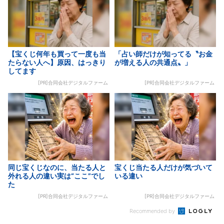
【宝くじ何年も買って一度も当
「占い師だけが知ってる〝お金
たらない人へ】原因、はっきり
が増える人の共通点〟」
してます
[PR]合同会社デジタルファーム
[PR]合同会社デジタルファーム
同じ宝くじなのに、当たる人と
宝くじ当たる人だけが気づいて
外れる人の違い実は“ここ”でし
いる違い
た
[PR]合同会社デジタルファーム
[PR]合同会社デジタルファーム
Recommended by