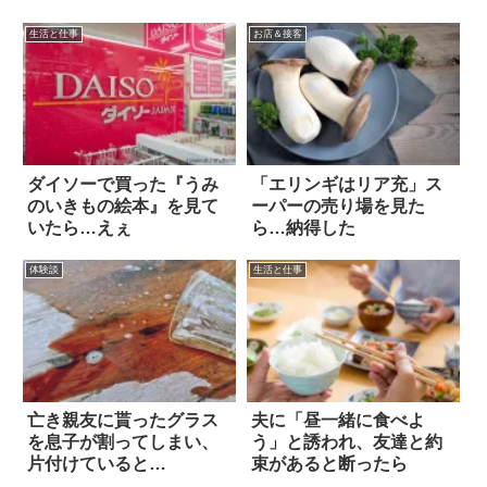
生活と仕事
お店＆接客
ダイソーで買った『うみ
「エリンギはリア充」ス
のいきもの絵本』を見て
ーパーの売り場を見た
いたら…えぇ
ら…納得した
体験談
生活と仕事
亡き親友に貰ったグラス
夫に「昼一緒に食べよ
を息子が割ってしまい、
う」と誘われ、友達と約
片付けていると…
束があると断ったら