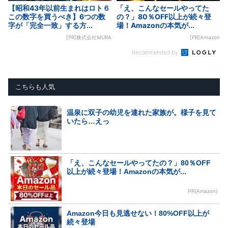
【昭和43年以前生まれはロト６
「え、こんなセールやってた
この数字を買うべき】6つの数
の？」80％OFF以上が続々登
字が「完全一致」する方...
場！Amazonの本気が...
[PR]株式会社MURA
[PR]Amazon
Recommended by
こちらも人気
温泉に双子の幼児を連れた家族が。様子を見て
いたら…えっ
「え、こんなセールやってたの？」80％OFF
以上が続々登場！Amazonの本気が...
PR(Amazon)
Amazon今日も見逃せない！80%OFF以上が
続々登場