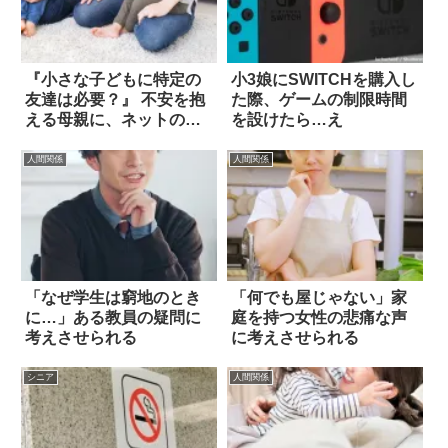
『小さな子どもに特定の
小3娘にSWITCHを購入し
友達は必要？』 不安を抱
た際、ゲームの制限時間
える母親に、ネットの声
を設けたら…え
は…
人間関係
人間関係
「なぜ学生は窮地のとき
「何でも屋じゃない」家
に…」ある教員の疑問に
庭を持つ女性の悲痛な声
考えさせられる
に考えさせられる
シニア
人間関係