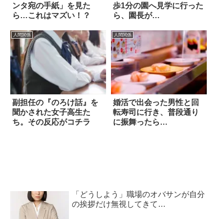
ンタ宛の手紙」を見た
歩1分の園へ見学に行った
ら…これはマズい！？
ら、園長が…
人間関係
人間関係
副担任の『のろけ話』を
婚活で出会った男性と回
聞かされた女子高生た
転寿司に行き、普段通り
ち。その反応がコチラ
に振舞ったら…
「どうしよう」職場のオバサンが自分
の挨拶だけ無視してきて…