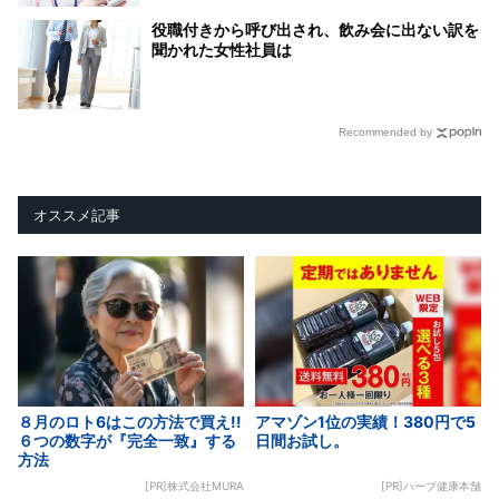
役職付きから呼び出され、飲み会に出ない訳を
聞かれた女性社員は
Recommended by
オススメ記事
８月のロト6はこの方法で買え!!
アマゾン1位の実績！380円で5
６つの数字が『完全一致』する
日間お試し。
方法
[PR]株式会社MURA
[PR]ハーブ健康本舗