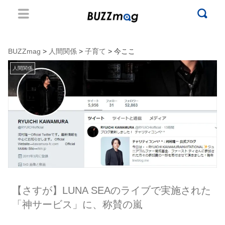
BUZZmag
>
人間関係
>
子育て
> 今ここ
人間関係
【さすが】LUNA SEAのライブで実施された
「神サービス」に、称賛の嵐