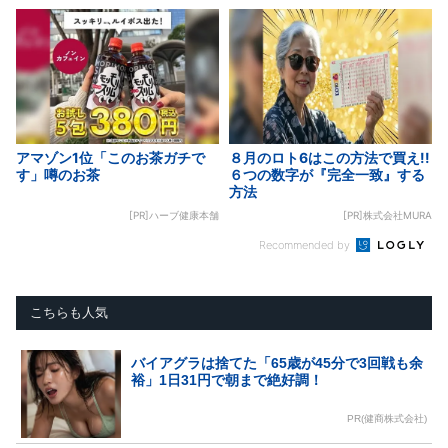
アマゾン1位「このお茶ガチで
８月のロト6はこの方法で買え!!
す」噂のお茶
６つの数字が『完全一致』する
方法
[PR]ハーブ健康本舗
[PR]株式会社MURA
Recommended by
こちらも人気
バイアグラは捨てた「65歳が45分で3回戦も余
裕」1日31円で朝まで絶好調！
PR(健商株式会社)