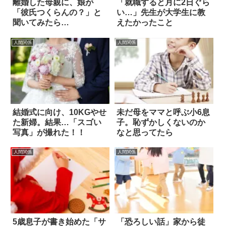
離婚した母親に、娘が
「就職すると月に2日ぐら
「彼氏つくらんの？」と
い…」先生が大学生に教
聞いてみたら…
えたかったこと
人間関係
人間関係
結婚式に向け、10KGやせ
未だ母をママと呼ぶ小6息
た新婦。結果…「スゴい
子。恥ずかしくないのか
写真」が撮れた！！
なと思ってたら
人間関係
人間関係
5歳息子が書き始めた「サ
「恐ろしい話」家から徒