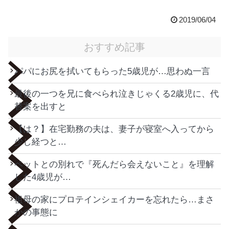
2019/06/04
おすすめ記事
パパにお尻を拭いてもらった5歳児が…思わぬ一言
最後の一つを兄に食べられ泣きじゃくる2歳児に、代
替案を出すと
【は？】在宅勤務の夫は、妻子が寝室へ入ってから
少し経つと…
ペットとの別れで『死んだら会えないこと』を理解
した4歳児が…
祖母の家にプロテインシェイカーを忘れたら…まさ
かの事態に