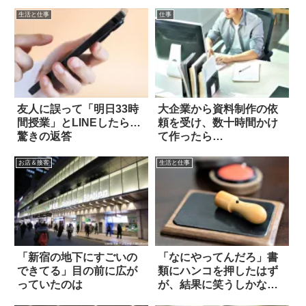
生活と仕事
仕事
友人に誤って「明日33時
大企業から資料制作の依
間授業」とLINEしたら…
頼を受け、数十時間かけ
驚きの返答
て作ったら…
お店＆接客
生活と仕事
「新宿の地下にすごいの
「なにやってんだろ」書
できてる」目の前に広が
類にハンコを押したはず
っていたのは
が、結果に笑うしかな
い！