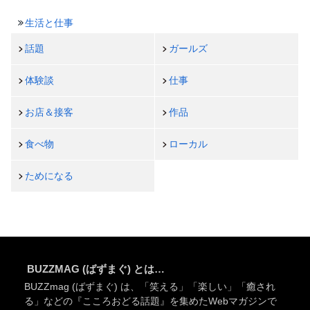
生活と仕事
話題
ガールズ
体験談
仕事
お店＆接客
作品
食べ物
ローカル
ためになる
BUZZMAG (ばずまぐ) とは…
BUZZmag (ばずまぐ) は、「笑える」「楽しい」「癒され
る」などの『こころおどる話題』を集めたWebマガジンで