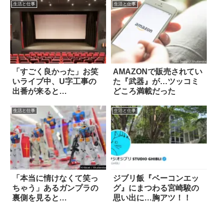
生活と仕事
生活と仕事
「すごく良かった」お笑
AMAZONで販売されてい
いライブ中、U字工事の
た『武器』が…ツッコミ
出番が来ると…
どころ満載だった
生活と仕事
生活と仕事
「本当に情けなくて笑っ
ジブリ飯『ベーコンエッ
ちゃう」あるガンプラの
グ』にまつわる宮崎駿の
裏側を見ると…
思い出に…胸アツ！！