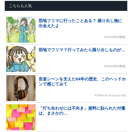
こちらも人気
団地フリマに行ったことある？ 掘り出し物に
出会えたよ
PR(UR都市機構)
団地でフリマ？行ってみたら掘り出しものが…
PR(UR都市機構)
音楽シーンを支えた64年の歴史、このヘッドホ
ンで感じてみて
PR(Marshall Group AB)
「打ち合わせには不向き」資料に貼られた付箋
は、まさかの…