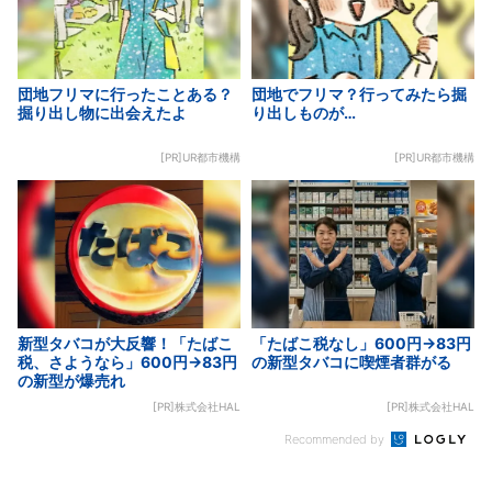
団地フリマに行ったことある？
団地でフリマ？行ってみたら掘
掘り出し物に出会えたよ
り出しものが…
[PR]UR都市機構
[PR]UR都市機構
新型タバコが大反響！「たばこ
「たばこ税なし」600円→83円
税、さようなら」600円→83円
の新型タバコに喫煙者群がる
の新型が爆売れ
[PR]株式会社HAL
[PR]株式会社HAL
Recommended by