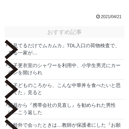
2021/04/21
おすすめ記事
「見てるだけでムカムカ」TDL入口の荷物検査で、
ある一家が…
女子更衣室のシャワーを利用中、小学生男児にカー
テンを開けられ
「子どものころから、こんな中華丼を食べたいと思
ってた」見ると
店員から『携帯会社の見直し』を勧められた男性
は…こう返した
学校外で会ったときは…教師が保護者にした『お願