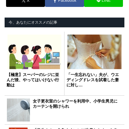
X
Facebook
LINE
今、あなたにオススメの記事
【極意】スーパーのレジに並
「一生忘れない」夫が、ウエ
んだ後、やってはいけない行
ディングドレスを試着した妻
動は
に対し…
女子更衣室のシャワーを利用中、小学生男児に
カーテンを開けられ