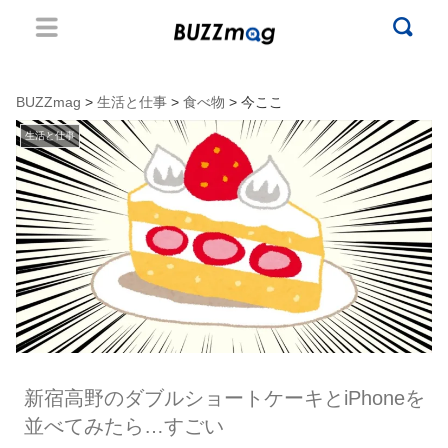
BUZZmag
>
生活と仕事
>
食べ物
> 今ここ
生活と仕事
新宿高野のダブルショートケーキとiPhoneを
並べてみたら…すごい