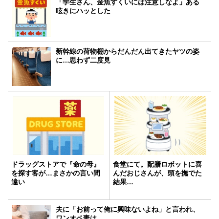
「学生さん、金魚すくいには注意しなよ」ある
呟きにハッとした
新幹線の荷物棚からだんだん出てきたヤツの姿
に…思わず二度見
ドラッグストアで『命の母』
食堂にて。配膳ロボットに喜
を探す客が…まさかの言い間
んだおじさんが、頭を撫でた
違い
結果…
夫に「お前って俺に興味ないよね」と言われ、
ワンオペ妻は…