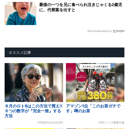
最後の一つを兄に食べられ泣きじゃくる2歳児
に、代替案を出すと
Recommended by
オススメ記事
８月のロト6はこの方法で買え!!
アマゾン1位「このお茶ガチで
６つの数字が『完全一致』する
す」噂のお茶
方法
[PR]株式会社MURA
[PR]ハーブ健康本舗