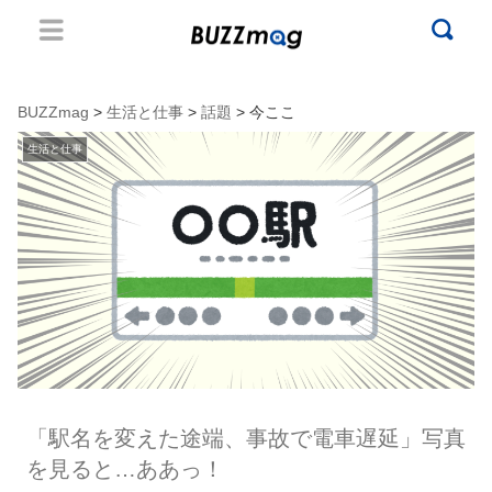
BUZZmag
>
生活と仕事
>
話題
> 今ここ
生活と仕事
「駅名を変えた途端、事故で電車遅延」写真
を見ると…ああっ！