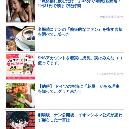
「風俗前に飲むだけ！」45分で3回戦も余裕！
1日31円で朝まで絶好調
PR(健商株式会社)
名探偵コナンの『熱狂的なファン』を指す言葉
を調べて…笑った
SNSアカウントを着実に成長。実はみんなココ
使ってます。
PR(Dreaw合同会社)
【納得】 ドイツの空港に「花屋」がある理由
を知って…グッと来た！
劇場版コナン公開後、イオンシネマ公式が思わ
ず漏らした一言は…