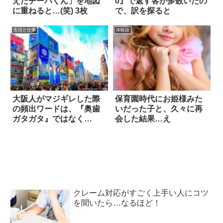
えたチーバくん」を地図
0』で返す客が多数いたの
に重ねると…(笑) 3枚
で、訳を探ると
生活と仕事
体験談
大阪人がマジギレした際
保育園時代にお姫様みた
の頻出ワードは、『奥歯
いだった子と、久々に再
ガタガタ』ではなく…
会した結果…え
クレーム対応がすごく上手い人にコツ
を聞いたら…なるほど！