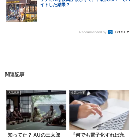
イトした結果？
Recommended by
関連記事
人気記事
生活と仕事
知ってた？ AUの三太郎
『何でも電子化すれば永