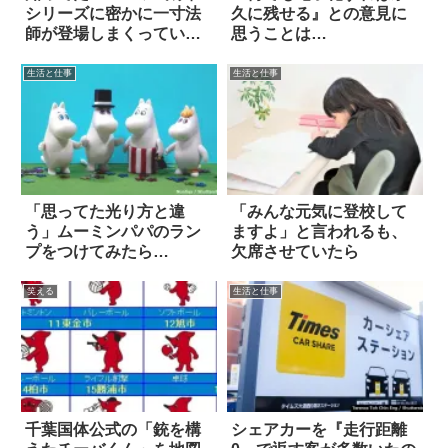
シリーズに密かに一寸法
久に残せる』との意見に
師が登場しまくっている
思うことは…
と話題に 4枚
生活と仕事
生活と仕事
「思ってた光り方と違
「みんな元気に登校して
う」ムーミンパパのラン
ますよ」と言われるも、
プをつけてみたら…
欠席させていたら
笑える
生活と仕事
千葉国体公式の「銃を構
シェアカーを『走行距離