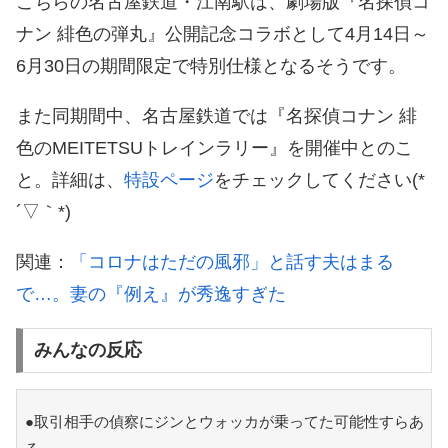
こちらの名古屋鉄道・江南駅は、劇場版『名探偵コ
ナン 緋色の弾丸』公開記念コラボとして4月14日～
6月30日の期間限定で特別仕様となるそうです。
また同期間中、名古屋鉄道では『名探偵コナン 緋
色のMEITETSUトレインラリー』を開催中とのこ
と。詳細は、
特設ページ
をチェックしてください(*
´▽｀*)
関連：
「コロナはただの風邪」と話す夫はまる
で…。妻の『例え』が秀逸すぎた
みんなの反応
●取引相手の偵察にジンとウォッカが乗ってた可能性すらあ