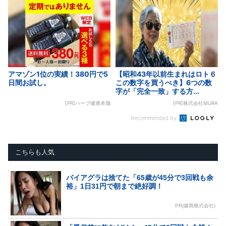
アマゾン1位の実績！380円で5
【昭和43年以前生まれはロト６
日間お試し。
この数字を買うべき】6つの数
字が「完全一致」する方...
[PR]ハーブ健康本舗
[PR]株式会社MURA
Recommended by
こちらも人気
バイアグラは捨てた「65歳が45分で3回戦も余
裕」1日31円で朝まで絶好調！
PR(健商株式会社)