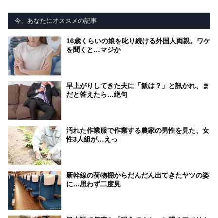
今、あなたにオススメの記事
16歳くらいの娘を叱り続ける外国人両親。ワケ
を聞くと…マジか
早上がりしてきた夫に「飯は？」と訊かれ、ま
だと答えたら…絶句
汚れた作業服で作業する農家の男性を見た、女
性3人組が…えっ
新幹線の荷物棚からだんだん出てきたヤツの姿
に…思わず二度見