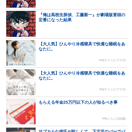
『俺は高校生探偵、工藤新一』が劇場版冒頭の
定番になった結果
【大人気】ひんやり冷感寝具で快適な睡眠をあ
なたに。
PR(アイリスプラザ)
【大人気】ひんやり冷感寝具で快適な睡眠をあ
なたに。
PR(アイリスプラザ)
もらえる年金25万円以下の人が知るべき事
PR(くらしの話題)
サブカルな彼氏が欲しくて、下北沢のバーでバ