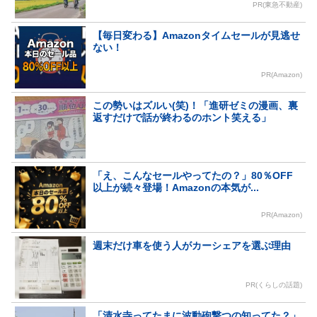
PR(東急不動産)
【毎日変わる】Amazonタイムセールが見逃せ
ない！
PR(Amazon)
この勢いはズルい(笑)！「進研ゼミの漫画、裏
返すだけで話が終わるのホント笑える」
「え、こんなセールやってたの？」80％OFF
以上が続々登場！Amazonの本気が...
PR(Amazon)
週末だけ車を使う人がカーシェアを選ぶ理由
PR(くらしの話題)
「清水寺ってたまに波動砲撃つの知ってた？」