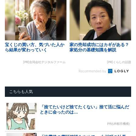
宝くじの買い方、気づいた人か
家の売却成功にはカギがある？
ら結果が変わっていく
家処分の基礎知識を解説
[PR]合同会社デジタルファーム
[PR]くらしの話題
Recommended by
こちらも人気
「捨てたいけど捨てたくない」捨て活に悩んだ
ときに会ったのは…
PR(UR都市機構)