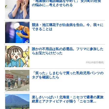
「地震後の電話確認をやめて」 女川町の社長
の悩みに…考えさせられる
競泳・池江璃花子が白血病を告白。今、我々に
できることは
誰かの不用品は私の必需品。フリマに参加した
らお宝だらけだった
PR(UR都市機構)
「笑った」しまむらで買った乳幼児用パンツの
タグを確認したら
楽しさいっぱい！北海道・ニセコで避暑の夏旅
絶景とアクティビティが揃う「ニセコ東...