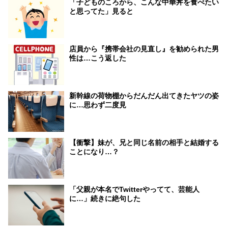
「子どものころから、こんな中華丼を食べたい
と思ってた」見ると
店員から『携帯会社の見直し』を勧められた男
性は…こう返した
新幹線の荷物棚からだんだん出てきたヤツの姿
に…思わず二度見
【衝撃】妹が、兄と同じ名前の相手と結婚する
ことになり…？
「父親が本名でTwitterやってて、芸能人
に…」続きに絶句した