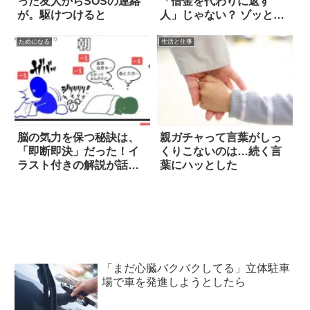
った友人からSOSの連絡
「借金を代わりに返す
が。駆けつけると
人」じゃない？ ゾッとす
る呟きが話題に
ためになる
生活と仕事
脳の気力を保つ秘訣は、
親ガチャって言葉がしっ
「即断即決」だった！イ
くりこないのは…続く言
ラスト付きの解説が話題
葉にハッとした
に
「まだ心臓バクバクしてる」立体駐車
場で車を発進しようとしたら