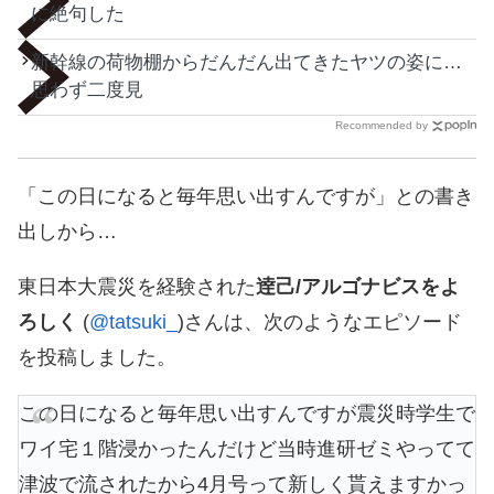
に絶句した
新幹線の荷物棚からだんだん出てきたヤツの姿に…
思わず二度見
Recommended by
「この日になると毎年思い出すんですが」との書き
出しから…
東日本大震災を経験された
逹己/アルゴナビスをよ
ろしく
(
@tatsuki_
)さんは、次のようなエピソード
を投稿しました。
この日になると毎年思い出すんですが震災時学生で
ワイ宅１階浸かったんだけど当時進研ゼミやってて
津波で流されたから4月号って新しく貰えますかっ