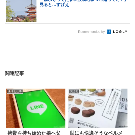
見ると…すげえ
Recommended by
関連記事
生活と仕事
笑える
携帯を持ち始めた娘へ父
世にも快適そうなベルメ