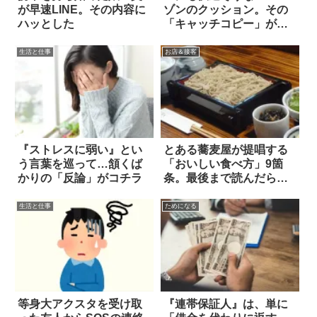
が早速LINE。その内容に
ゾンのクッション。その
ハッとした
「キャッチコピー」が恐
ろしい…(笑)
生活と仕事
お店＆接客
『ストレスに弱い』とい
とある蕎麦屋が提唱する
う言葉を巡って…頷くば
「おいしい食べ方」9箇
かりの「反論」がコチラ
条。最後まで読んだら、
グッと来た！
生活と仕事
ためになる
等身大アクスタを受け取
『連帯保証人』は、単に