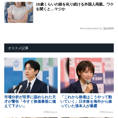
16歳くらいの娘を叱り続ける外国人両親。ワケ
を聞くと…マジか
Recommended by
オススメ記事
市場分析が世界に認められた天
「これから株価はこうやって動
才が警告「今すぐ株価暴落に備
いていく」日本株を海外から操
えて下さい」
っていた張本人が暴露
[PR]Acoco.
[PR]Acoco.