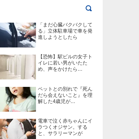
「まだ心臓バクバクして
る」立体駐車場で車を発
進しようとしたら
【恐怖】駅ビルの女子ト
イレに若い男がいたた
め、声をかけたら…
ペットとの別れで『死ん
だら会えないこと』を理
解した4歳児が…
電車で泣く赤ちゃんにイ
ラつくオジサン。する
と、サラリーマンが