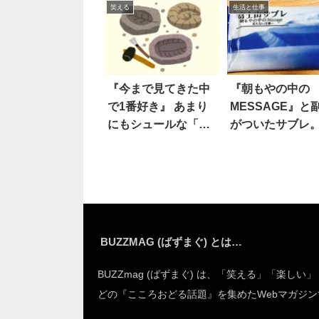
笑える
生活と仕事
『今まで見てきた中
『朝もやの中の
で1番好き』 あまり
MESSAGE』と
にもシュールな「化
がついたサブレ
石の名前」に吹い
を開けてみたら
た！
ルい！
BUZZMAG (ばずまぐ) とは…
BUZZmag (ばずまぐ) は、「笑える」「楽しい
どの『こころおどる話題』を集めたWebマガジン