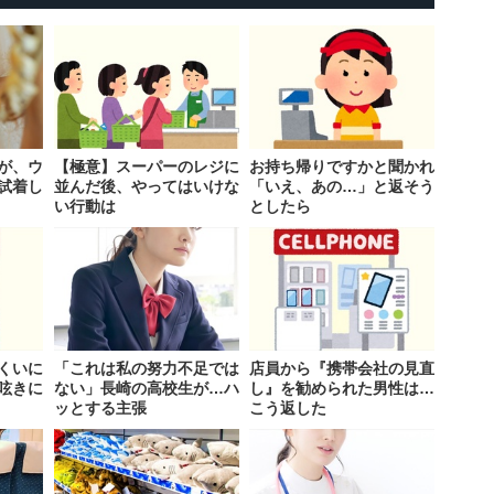
が、ウ
【極意】スーパーのレジに
お持ち帰りですかと聞かれ
試着し
並んだ後、やってはいけな
「いえ、あの…」と返そう
い行動は
としたら
くいに
「これは私の努力不足では
店員から『携帯会社の見直
呟きに
ない」長崎の高校生が…ハ
し』を勧められた男性は…
ッとする主張
こう返した