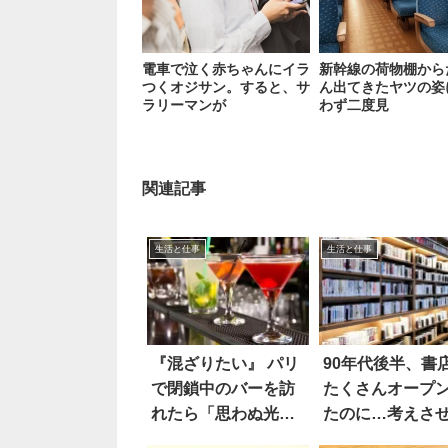
電車で泣く赤ちゃんにイラ
新幹線の荷物棚から
つくオジサン。すると、サ
ん出てきたヤツの姿
ラリーマンが
わず二度見
関連記事
生活と仕事
生活と仕事
『混ざりたい』 パリ
90年代後半、書
で閉鎖中のバーを訪
たくさんオープ
れたら「思わぬ光
たのに…考えさ
景」にホッコリ
れる話