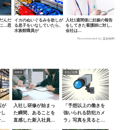
だんだ
イカのぬいぐるみを欲しが
入社1週間後に妊娠の報告
に…思
る息子をいなしていたら、
をしてきた看護師に対し、
水族館職員が
会社は…
Recommended by
体験談
生活と仕事
店が
入社し研修が始まっ
「予想以上の働きを
ンし
た瞬間、あることを
強いられる防犯カメ
せら
直感した新入社員
ラ」写真を見ると…
は…
あっ