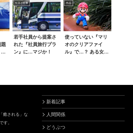
生活と仕事
作品
若手社員から提案さ
使っていない『マリ
副題
れた『社員旅行プラ
オのクリアファイ
。袋
ン』に…マジか！
ル』で…？ ある女の
、ズ
子の閃きに脱帽
新着記事
」「癒される」な
人間関係
です。
どうぶつ