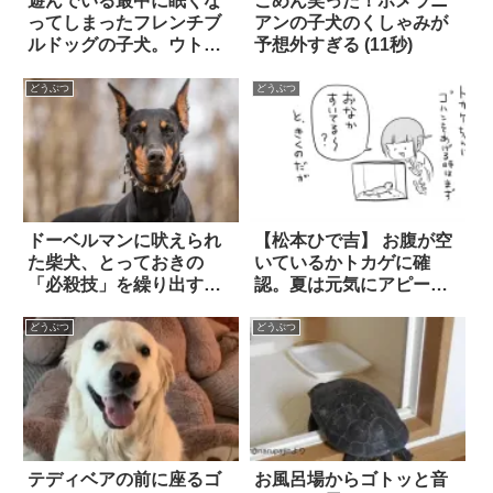
遊んでいる最中に眠くな
ごめん笑った！ポメラニ
ってしまったフレンチブ
アンの子犬のくしゃみが
ルドッグの子犬。ウトウ
予想外すぎる (11秒)
トする姿が…可愛すぎ
る！
どうぶつ
どうぶつ
ドーベルマンに吠えられ
【松本ひで吉】 お腹が空
た柴犬、とっておきの
いているかトカゲに確
「必殺技」を繰り出す
認。夏は元気にアピール
(笑)！
してくれるけど、秋
は…？
どうぶつ
どうぶつ
テディベアの前に座るゴ
お風呂場からゴトッと音