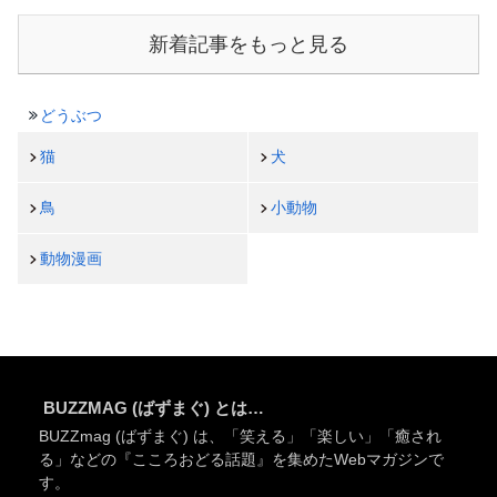
新着記事をもっと見る
どうぶつ
猫
犬
鳥
小動物
動物漫画
BUZZMAG (ばずまぐ) とは…
BUZZmag (ばずまぐ) は、「笑える」「楽しい」「癒され
る」などの『こころおどる話題』を集めたWebマガジンで
す。