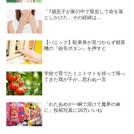
「7歳息子が家の中で窒息して命を落
としかけた」その経緯は…
【パニック】駐車券が見つからず精算
機の『紛失ボタン』を押すと
学校で育てたミニトマトを持って帰っ
てきた我が子が…思わぬ一言
「わたあめが一瞬で溶けて魔界の傘
に」投稿写真に16万いいね