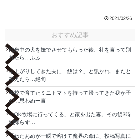
2021/02/26
おすすめ記事
散歩中の犬を撫でさせてもらった後、礼を言って別
れたら…ふふ
早上がりしてきた夫に「飯は？」と訊かれ、まだと
答えたら…絶句
学校で育てたミニトマトを持って帰ってきた我が子
が…思わぬ一言
「OK牧場に行ってくる」と家を出た妻。その後3時
間帰らず…
「わたあめが一瞬で溶けて魔界の傘に」投稿写真に