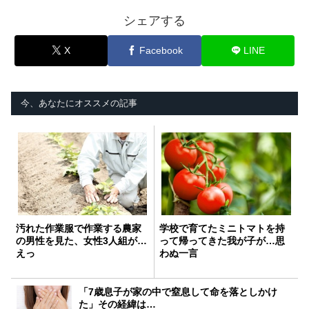
シェアする
X
Facebook
LINE
今、あなたにオススメの記事
汚れた作業服で作業する農家
学校で育てたミニトマトを持
の男性を見た、女性3人組が…
って帰ってきた我が子が…思
えっ
わぬ一言
「7歳息子が家の中で窒息して命を落としかけ
た」その経緯は…