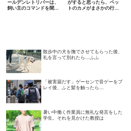
ールデンレトリバーは、
がすると思ったら、ペッ
飼い主のコマンドを聞い
トのカメがまさかの行動
て…？ 可愛くてお利口な
に！ 6枚
『決めポーズ』にホッコ
リ！！
散歩中の犬を撫でさせてもらった後、
礼を言って別れたら…ふふ
「被害届だす」ゲーセンで音ゲーをプ
レイ後、ふと髪を触ったら…
暑い中働く作業員に無礼な発言をした
学生。それを見かけた教授は