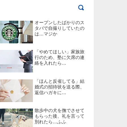
オープンしたばかりのス
タバで自撮りしていたの
は…マジか
「やめてほしい」家族旅
行のため、塾に欠席の連
絡を入れたら…
「ほんと反省してる」結
婚式の招待状を送る際、
返信ハガキに…
散歩中の犬を撫でさせて
もらった後、礼を言って
別れたら…ふふ