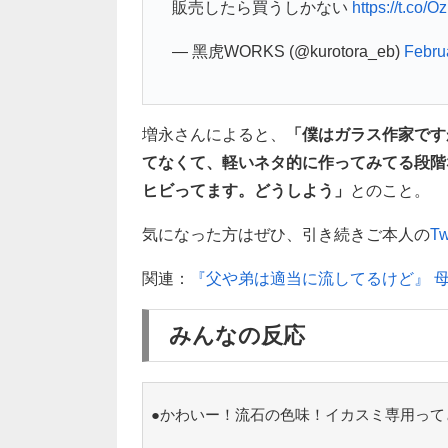
販売したら買うしかない
https://t.co/
— 黑虎WORKS (@kurotora_eb)
Febru
増永さんによると、
「僕はガラス作家です
てなくて、軽いネタ的に作ってみてる段階
ヒビってます。どうしよう」
とのこと。
気になった方はぜひ、引き続きご本人の
T
関連：
『父や弟は適当に流してるけど』 
みんなの反応
●かわいー！流石の色味！イカスミ専用って