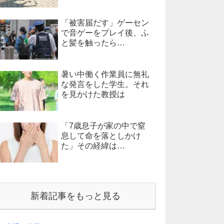
「被害届だす」ゲーセン
で音ゲーをプレイ後、ふ
と髪を触ったら…
暑い中働く作業員に無礼
な発言をした学生。それ
を見かけた教授は
「7歳息子が家の中で窒
息して命を落としかけ
た」その経緯は…
新着記事をもっと見る