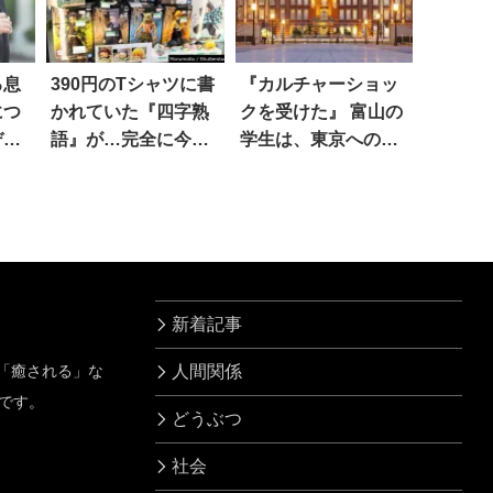
る息
390円のTシャツに書
『カルチャーショッ
につ
かれていた『四字熟
クを受けた』 富山の
デモ
語』が…完全に今の
学生は、東京への修
流行り！？
学旅行前に…
新着記事
」「癒される」な
人間関係
です。
どうぶつ
社会