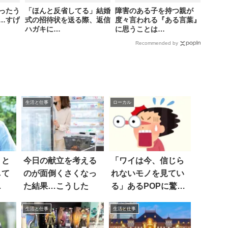
ったう
「ほんと反省してる」結婚
障害のある子を持つ親が
…すげ
式の招待状を送る際、返信
度々言われる『ある言葉』
ハガキに…
に思うことは…
Recommended by
生活と仕事
ローカル
うと
今日の献立を考える
「ワイは今、信じら
して
のが面倒くさくなっ
れないモノを見てい
た結果…こうした
る」あるPOPに驚い
た
生活と仕事
生活と仕事