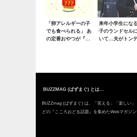
「卵アレルギーの子
来年小学生にな
でも食べられる」 あ
子のランドセル
の定番おやつが『非
いて…夫がトン
常食』に！
発言
BUZZMAG (ばずまぐ) とは…
BUZZmag (ばずまぐ) は、「笑える」「楽しい
どの『こころおどる話題』を集めたWebマガジン