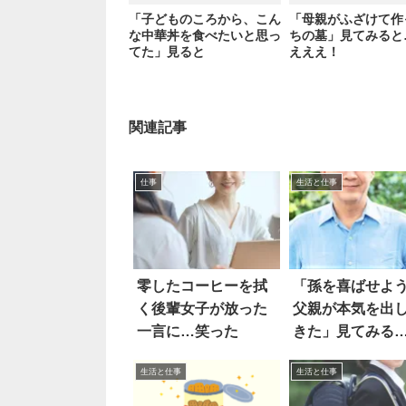
「子どものころから、こん
「母親がふざけて作
な中華丼を食べたいと思っ
ちの墓」見てみると
てた」見ると
えええ！
関連記事
仕事
生活と仕事
零したコーヒーを拭
「孫を喜ばせよ
く後輩女子が放った
父親が本気を出
一言に…笑った
きた」見てみる
と…！
生活と仕事
生活と仕事