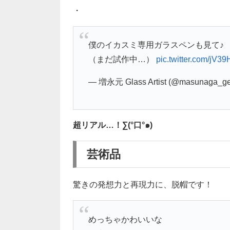
・
僕のイカスミ専用ガラスペンも見て♪
（まだ試作中…）
pic.twitter.com/jV3
— 増永元 Glass Artist (@masunaga_g
超リアル…！∑(°口°๑)
芸術品
驚きの発想力と再現力に、脱帽です！
めっちゃかわいいな