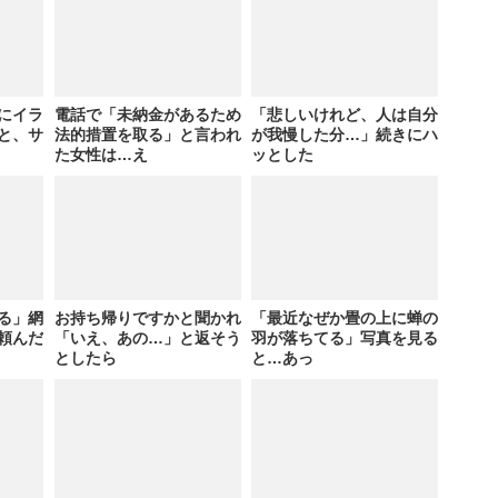
にイラ
電話で「未納金があるため
「悲しいけれど、人は自分
と、サ
法的措置を取る」と言われ
が我慢した分…」続きにハ
た女性は…え
ッとした
る」網
お持ち帰りですかと聞かれ
「最近なぜか畳の上に蝉の
頼んだ
「いえ、あの…」と返そう
羽が落ちてる」写真を見る
としたら
と…あっ