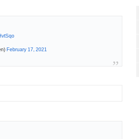
9HvtSqo
en)
February 17, 2021