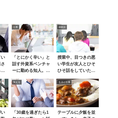
仕事
体験談
てい
「とにかく辛い」と
授業中、目つきの悪
示さ
話す外資系ベンチャ
い学生が友人とひそ
ら…
ーに勤める知人。で
ひそ話をしていたの
も…
で…
笑える
生活と仕事
づい
「30歳を過ぎたら1
テーブルに夕飯を並