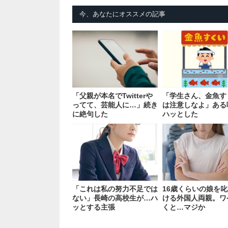
今、あなたにオススメの記事
「父親が本名でTwitterや
「学生さん、金魚す
ってて、芸能人に…」続き
は注意しなよ」ある
に絶句した
ハッとした
「これは私の努力不足では
16歳くらいの娘を
ない」長崎の高校生が…ハ
ける外国人両親。ワ
ッとする主張
くと…マジか