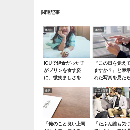
関連記事
体験談
体験談
ICUで絶食だった子
『この日を覚え
がプリンを食す姿
ますか？』と表
に、微笑ましさを抱
れた写真を見た
いてたら
オイ
仕事
生活と仕事
「俺のこと良い上司
「たぶん誰も気