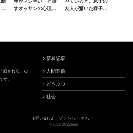
退勤
年がマジ早い」と話
べていると、息子の
と
すオッサンの心理
友人が驚いた様子
が、まさにこれ(笑)
で…
新着記事
」「癒される」な
人間関係
です。
どうぶつ
社会
お問い合わせ
・
プライバシーポリシー
©
2022
BUZZmag