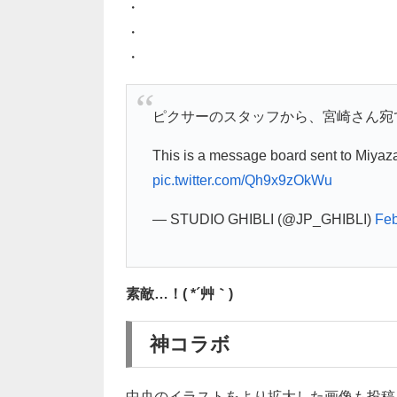
・
・
・
ピクサーのスタッフから、宮崎さん宛
This is a message board sent to Miyazak
pic.twitter.com/Qh9x9zOkWu
— STUDIO GHIBLI (@JP_GHIBLI)
Feb
素敵…！( *´艸｀)
神コラボ
中央のイラストをより拡大した画像も投稿