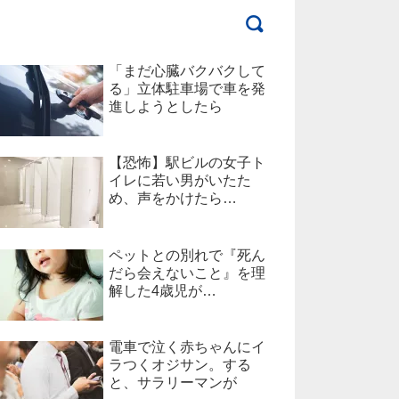
「まだ心臓バクバクして
る」立体駐車場で車を発
進しようとしたら
【恐怖】駅ビルの女子ト
イレに若い男がいたた
め、声をかけたら…
ペットとの別れで『死ん
だら会えないこと』を理
解した4歳児が…
電車で泣く赤ちゃんにイ
ラつくオジサン。する
と、サラリーマンが