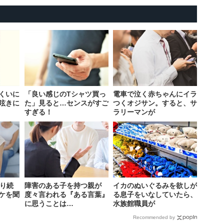
くいに
「良い感じのTシャツ買っ
電車で泣く赤ちゃんにイラ
呟きに
た」見ると…センスがすご
つくオジサン。すると、サ
すぎる！
ラリーマンが
叱り続
障害のある子を持つ親が
イカのぬいぐるみを欲しが
ケを聞
度々言われる『ある言葉』
る息子をいなしていたら、
に思うことは…
水族館職員が
Recommended by