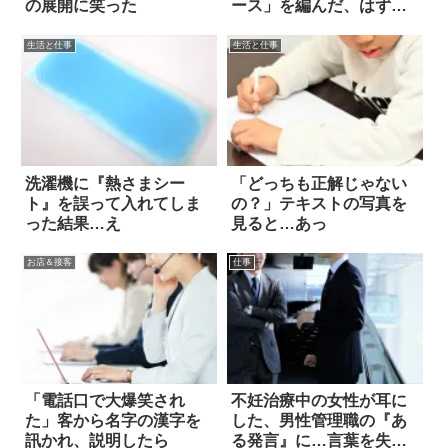
の展開に笑った
ース」を編んだ、はずだ
ったのに！？
生活と仕事
生活と仕事
洗濯機に『熱さまシー
「どっちも正解じゃない
ト』を誤って入れてしま
の？」テキストの写真を
った結果…え
見ると…あっ
お店＆接客
仕事
「電話口で大爆笑され
不妊治療中の女性が耳に
た」客から名字の漢字を
した、男性管理職の『あ
訊かれ、説明したら
る発言』に…言葉を失っ