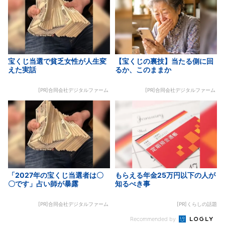
宝くじ当選で貧乏女性が人生変
【宝くじの裏技】当たる側に回
えた実話
るか、このままか
[PR]合同会社デジタルファーム
[PR]合同会社デジタルファーム
「2027年の宝くじ当選者は〇
もらえる年金25万円以下の人が
〇です」占い師が暴露
知るべき事
[PR]合同会社デジタルファーム
[PR]くらしの話題
Recommended by