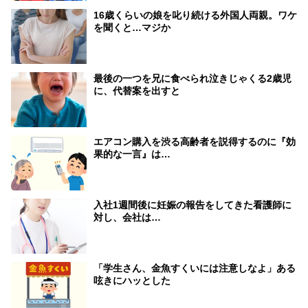
16歳くらいの娘を叱り続ける外国人両親。ワケ
を聞くと…マジか
最後の一つを兄に食べられ泣きじゃくる2歳児
に、代替案を出すと
エアコン購入を渋る高齢者を説得するのに『効
果的な一言』は…
入社1週間後に妊娠の報告をしてきた看護師に
対し、会社は…
「学生さん、金魚すくいには注意しなよ」ある
呟きにハッとした