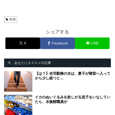
料理
シェアする
X
Facebook
LINE
今、あなたにオススメの記事
【は？】在宅勤務の夫は、妻子が寝室へ入って
から少し経つと…
イカのぬいぐるみを欲しがる息子をいなしてい
たら、水族館職員が