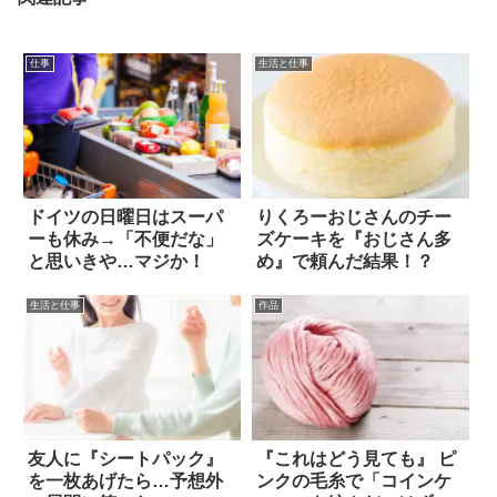
仕事
生活と仕事
ドイツの日曜日はスーパ
りくろーおじさんのチー
ーも休み→「不便だな」
ズケーキを『おじさん多
と思いきや…マジか！
め』で頼んだ結果！？
生活と仕事
作品
友人に『シートパック』
『これはどう見ても』 ピ
を一枚あげたら…予想外
ンクの毛糸で「コインケ