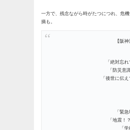
一方で、残念ながら時がたつにつれ、危機
摘も。
【阪神
「絶対忘れ
「防災意
「後世に伝え
「緊急
「地震！
「学