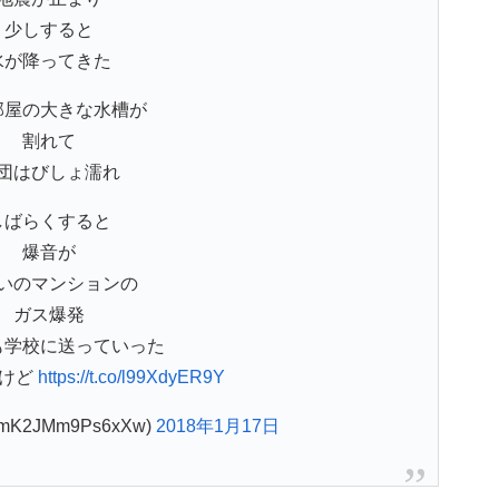
少しすると
水が降ってきた
部屋の大きな水槽が
割れて
団はびしょ濡れ
しばらくすると
爆音が
いのマンションの
ガス爆発
も学校に送っていった
たけど
https://t.co/l99XdyER9Y
K2JMm9Ps6xXw)
2018年1月17日