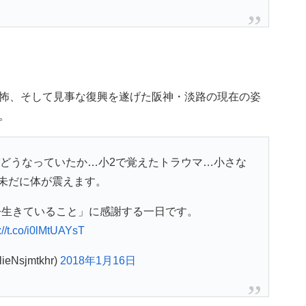
怖、そして見事な復興を遂げた阪神・淡路の現在の姿
。
どうなっていたか…小2で覚えたトラウマ…小さな
未だに体が震えます。
今生きていること」に感謝する一日です。
://t.co/i0lMtUAYsT
eNsjmtkhr)
2018年1月16日