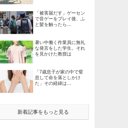
「被害届だす」ゲーセン
で音ゲーをプレイ後、ふ
と髪を触ったら…
暑い中働く作業員に無礼
な発言をした学生。それ
を見かけた教授は
「7歳息子が家の中で窒
息して命を落としかけ
た」その経緯は…
新着記事をもっと見る