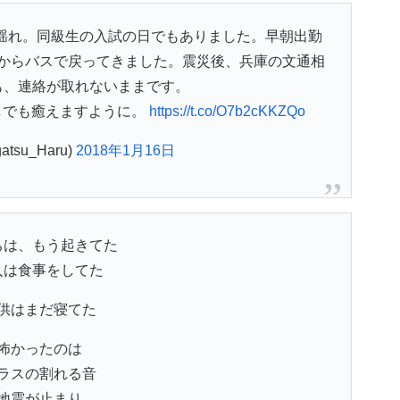
揺れ。同級生の入試の日でもありました。早朝出勤
からバスで戻ってきました。震災後、兵庫の文通相
も、連絡が取れないままです。
しでも癒えますように。
https://t.co/O7b2cKKZQo
atsu_Haru)
2018年1月16日
ちは、もう起きてた
人は食事をしてた
供はまだ寝てた
怖かったのは
ラスの割れる音
地震が止まり