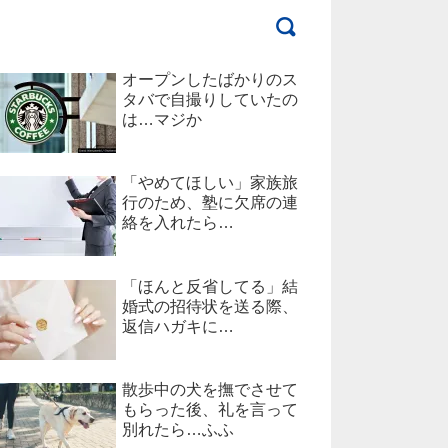
オープンしたばかりのス
タバで自撮りしていたの
は…マジか
「やめてほしい」家族旅
行のため、塾に欠席の連
絡を入れたら…
「ほんと反省してる」結
婚式の招待状を送る際、
返信ハガキに…
散歩中の犬を撫でさせて
もらった後、礼を言って
別れたら…ふふ