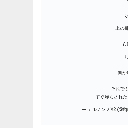
上の
布
向か
それで
すぐ帰らされ
— テルミンミX2 (@fqm