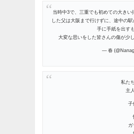
当時中3で、三重でも初めての大きい
した父は大阪まで行けずに、途中の駅
手に手紙を出す
大変な思いをした皆さんの傷が少
— 春 (@Nanag
私た
主
子
ガ