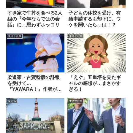
すき家で牛丼を食べる2人
子どもの休校を受け、有
組の『今年ならではの会
給申請するも却下に。ワ
話』に…思わずホッコリ
ケを聞いたら…は！？
生活と仕事
生活と仕事
柔道家・古賀稔彦の訃報
「えぐ」五重塔を見たギ
を受けて…
ャルの感想が…まさかす
『YAWARA！』作者が明
ぎる！
かした制作秘話
笑える
生活と仕事