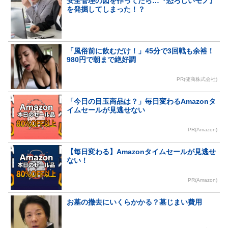
安全管理の図を作ってたら…『恐ろしいモノ』
を発掘してしまった！？
「風俗前に飲むだけ！」45分で3回戦も余裕！
980円で朝まで絶好調
PR(健商株式会社)
「今日の目玉商品は？」毎日変わるAmazonタ
イムセールが見逃せない
PR(Amazon)
【毎日変わる】Amazonタイムセールが見逃せ
ない！
PR(Amazon)
お墓の撤去にいくらかかる？墓じまい費用