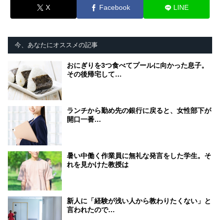
X
Facebook
LINE
今、あなたにオススメの記事
おにぎりを3つ食べてプールに向かった息子。
その後帰宅して…
ランチから勤め先の銀行に戻ると、女性部下が
開口一番…
暑い中働く作業員に無礼な発言をした学生。そ
れを見かけた教授は
新人に「経験が浅い人から教わりたくない」と
言われたので…