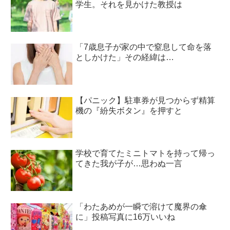
学生。それを見かけた教授は
「7歳息子が家の中で窒息して命を落
としかけた」その経緯は…
【パニック】駐車券が見つからず精算
機の『紛失ボタン』を押すと
学校で育てたミニトマトを持って帰っ
てきた我が子が…思わぬ一言
「わたあめが一瞬で溶けて魔界の傘
に」投稿写真に16万いいね