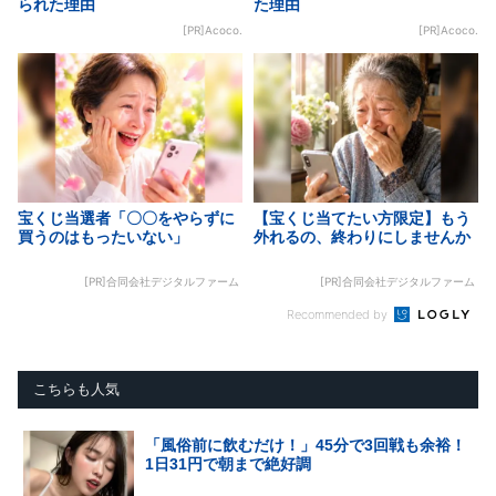
られた理由
た理由
[PR]Acoco.
[PR]Acoco.
宝くじ当選者「〇〇をやらずに
【宝くじ当てたい方限定】もう
買うのはもったいない」
外れるの、終わりにしませんか
[PR]合同会社デジタルファーム
[PR]合同会社デジタルファーム
Recommended by
こちらも人気
「風俗前に飲むだけ！」45分で3回戦も余裕！
1日31円で朝まで絶好調