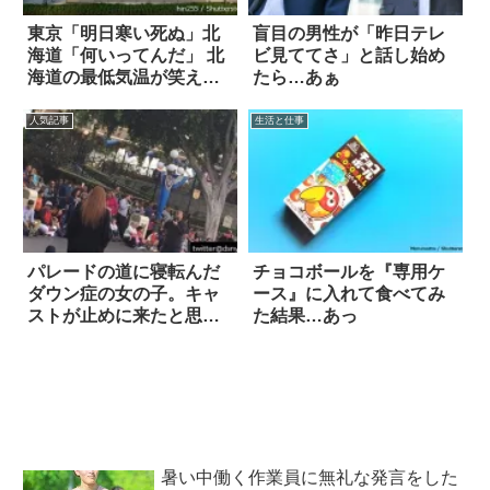
東京「明日寒い死ぬ」北
盲目の男性が「昨日テレ
海道「何いってんだ」 北
ビ見ててさ」と話し始め
海道の最低気温が笑えな
たら…あぁ
い 3枚
人気記事
生活と仕事
パレードの道に寝転んだ
チョコボールを『専用ケ
ダウン症の女の子。キャ
ース』に入れて食べてみ
ストが止めに来たと思っ
た結果…あっ
たら…
暑い中働く作業員に無礼な発言をした