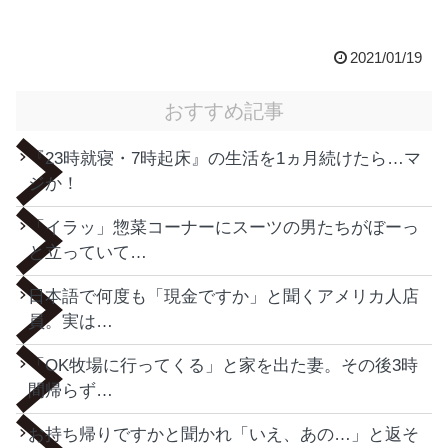
2021/01/19
おすすめ記事
『23時就寝・7時起床』の生活を1ヵ月続けたら…マ
ジか！
「イラッ」惣菜コーナーにスーツの男たちがぼーっ
と立っていて…
日本語で何度も「現金ですか」と聞くアメリカ人店
員。実は…
「OK牧場に行ってくる」と家を出た妻。その後3時
間帰らず…
お持ち帰りですかと聞かれ「いえ、あの…」と返そ