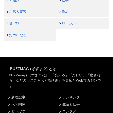
お店＆接客
作品
食べ物
ローカル
ためになる
BUZZMAG (ばずまぐ) とは…
BUZZmag (ばずまぐ) は、「笑える」「楽しい」「癒され
る」などの『こころおどる話題』を集めたWebマガジンで
す。
新着記事
ランキング
人間関係
生活と仕事
どうぶつ
エンタメ