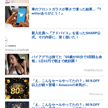
車のフロントガラスが寒さで凍った結果…『T
witterありがとう！』
新入社員へ『アドバイス』を送ったSHARP公
式。その内容に、深く頷いた！
バイアグラは捨てた「65歳が45分で3回戦も余
裕」1日31円で朝まで絶好調！
PR(健商株式会社)
「え、こんなセールやってたの？」80％OFF
以上が続々登場！Amazonの本気が...
PR(Amazon)
「え、こんなセールやってたの？」80％OFF