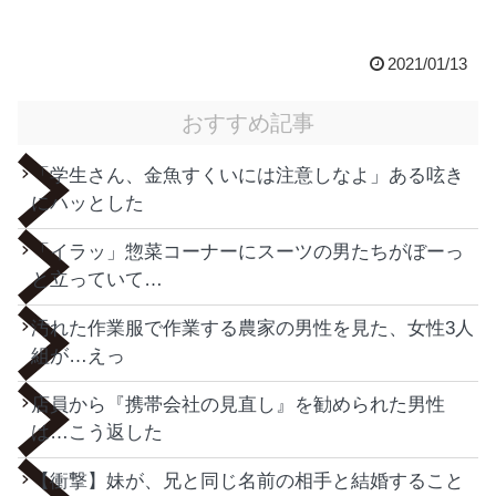
2021/01/13
おすすめ記事
「学生さん、金魚すくいには注意しなよ」ある呟き
にハッとした
「イラッ」惣菜コーナーにスーツの男たちがぼーっ
と立っていて…
汚れた作業服で作業する農家の男性を見た、女性3人
組が…えっ
店員から『携帯会社の見直し』を勧められた男性
は…こう返した
【衝撃】妹が、兄と同じ名前の相手と結婚すること