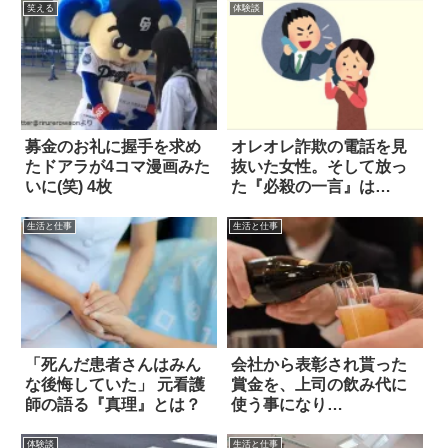
笑える
体験談
募金のお礼に握手を求め
オレオレ詐欺の電話を見
たドアラが4コマ漫画みた
抜いた女性。そして放っ
いに(笑) 4枚
た『必殺の一言』は…
生活と仕事
生活と仕事
「死んだ患者さんはみん
会社から表彰され貰った
な後悔していた」 元看護
賞金を、上司の飲み代に
師の語る『真理』とは？
使う事になり…
体験談
生活と仕事