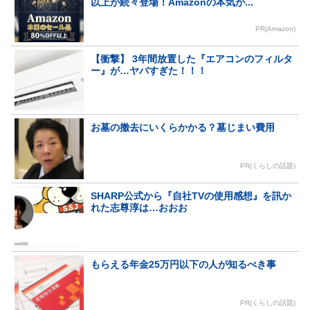
以上が続々登場！Amazonの本気が...
PR(Amazon)
【衝撃】 3年間放置した『エアコンのフィルタ
ー』が…ヤバすぎた！！！
お墓の撤去にいくらかかる？墓じまい費用
PR(くらしの話題)
SHARP公式から『自社TVの使用感想』を訊か
れた志尊淳は…おおお
もらえる年金25万円以下の人が知るべき事
PR(くらしの話題)