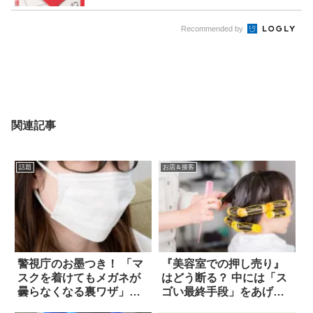
Recommended by
関連記事
話題
お店＆接客
警視庁のお墨つき！ 「マ
『美容室での押し売り』
スクを着けてもメガネが
はどう断る？ 中には「ス
曇らなくなる裏ワザ」が
ゴい最終手段」をあげる
話題に
人も…