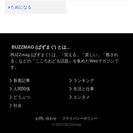
ためになる
BUZZMAG (ばずまぐ) とは…
BUZZmag (ばずまぐ) は、「笑える」「楽しい」「癒され
る」などの『こころおどる話題』を集めたWebマガジンで
す。
新着記事
ランキング
人間関係
生活と仕事
どうぶつ
エンタメ
社会
お問い合わせ
・
プライバシーポリシー
©
2022
BUZZmag