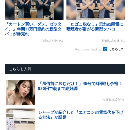
『カートン買い、ダメ。ゼッタ
「たばこ税なし」思わぬ朗報に
イ。』年間11万円節約の新型タ
喫煙者が群がる新型タバコ
バコが爆売れ
[PR]株式会社HAL
[PR]株式会社HAL
Recommended by
こちらも人気
「風俗前に飲むだけ！」45分で3回戦も余裕！
980円で朝まで絶好調
PR(健商株式会社)
シャープが紹介した『エアコンの電気代を下げ
る方法』が話題