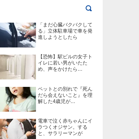
「まだ心臓バクバクして
る」立体駐車場で車を発
進しようとしたら
【恐怖】駅ビルの女子ト
イレに若い男がいたた
め、声をかけたら…
ペットとの別れで『死ん
だら会えないこと』を理
解した4歳児が…
電車で泣く赤ちゃんにイ
ラつくオジサン。する
と、サラリーマンが