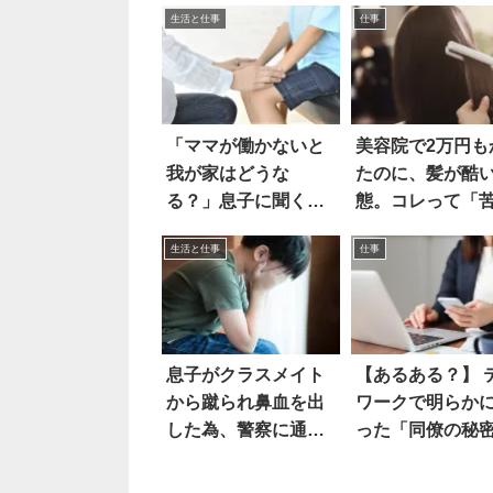
生活と仕事
仕事
「ママが働かないと
美容院で2万円も
我が家はどうな
たのに、髪が酷
る？」息子に聞く
態。コレって「
と…えっ
情」を入れるべ
生活と仕事
仕事
息子がクラスメイト
【あるある？】 
から蹴られ鼻血を出
ワークで明らか
した為、警察に通報
った「同僚の秘
したら
は…！