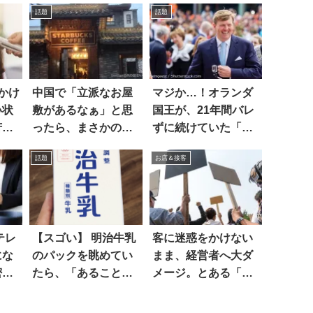
話題
話題
かけ
中国で「立派なお屋
マジか…！オランダ
い状
敷があるなぁ」と思
国王が、21年間バレ
苦
ったら、まさかのス
ずに続けていた「副
き？
タバ！なお日本に
業」に驚かされる
話題
お店＆接客
も… 5枚
テレ
【スゴい】 明治牛乳
客に迷惑をかけない
にな
のパックを眺めてい
まま、経営者へ大ダ
密」
たら、「あること」
メージ。とある「ス
に気付いてビビっ
ト」の方法に驚い
た！
た！