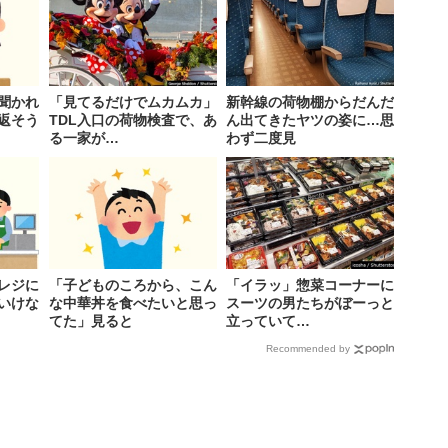
聞かれ
「見てるだけでムカムカ」
新幹線の荷物棚からだんだ
返そう
TDL入口の荷物検査で、あ
ん出てきたヤツの姿に…思
る一家が…
わず二度見
レジに
「子どものころから、こん
「イラッ」惣菜コーナーに
いけな
な中華丼を食べたいと思っ
スーツの男たちがぼーっと
てた」見ると
立っていて…
Recommended by