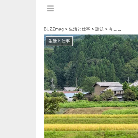
BUZZmag
>
生活と仕事
>
話題
> 今ここ
生活と仕事