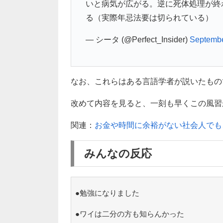
いと病気が広がる。逆に死体処理が終
る（実際年忌法要は切られている）
— シータ (@Perfect_Insider)
Septembe
なお、これらはある言語学者が説いたもの
改めて内容を見ると、一刻も早くこの風習
関連：
お金や時間に余裕がない社会人でも
みんなの反応
●勉強になりました
●ワイは二分の方も知らんかった