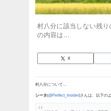
村八分に該当しない残り
の内容は…
X
村八分について…
シータ
(
@Perfect_Insider
)さんは、以下の