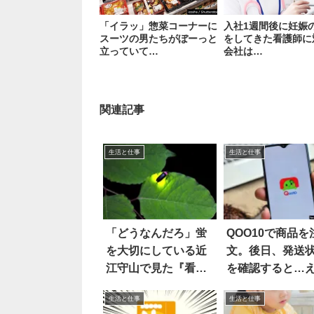
「イラッ」惣菜コーナーに
入社1週間後に妊娠
スーツの男たちがぼーっと
をしてきた看護師に
立っていて…
会社は…
関連記事
生活と仕事
生活と仕事
「どうなんだろ」蛍
QOO10で商品を
を大切にしている近
文。後日、発送
江守山で見た『看
を確認すると…
板』に…
っ！？
生活と仕事
生活と仕事