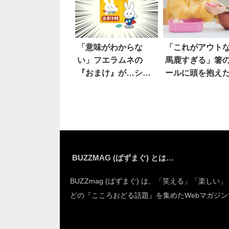
「意味がわからな
「これがアウト
い」フエラムネの
馬鹿すぎる」箸
『おまけ』が…シュ
ールに頭を抱え
ールすぎる
BUZZMAG (ばずまぐ) とは…
BUZZmag (ばずまぐ) は、「笑える」「楽しい
どの『こころおどる話題』を集めたWebマガジン