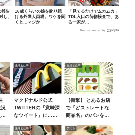
の報告
16歳くらいの娘を叱り続
「見てるだけでムカムカ」
対し、
ける外国人両親。ワケを聞
TDL入口の荷物検査で、あ
くと…マジか
る一家が…
Recommended by
生活と仕事
生活と仕事
注
マクドナルド公式
【衝撃】 とあるお店
状況
TWITTERの『意味深
で『どストレートな
え
なツイート』に…ユ
商品名』のパンを発
ーザーも困惑！？
見した！
生活と仕事
笑える