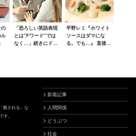
なの
「恐ろしい英語表現
平野レミ『ホワイト
のル
とは”Fワード”では
ソースはダマにな
た
なく…」続きにドキ
る。でも…』 直後、
ッ
斬新すぎる解決法に
吹いた！
新着記事
」「癒される」な
人間関係
です。
どうぶつ
社会