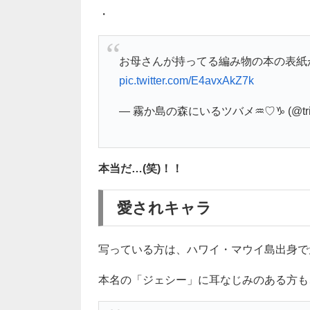
・
お母さんが持ってる編み物の本の表紙
pic.twitter.com/E4avxAkZ7k
— 霧か島の森にいるツバメ♒️♡♑️ (@trick
本当だ…(笑)！！
愛されキャラ
写っている方は、ハワイ・マウイ島出身で
本名の「ジェシー」に耳なじみのある方も、