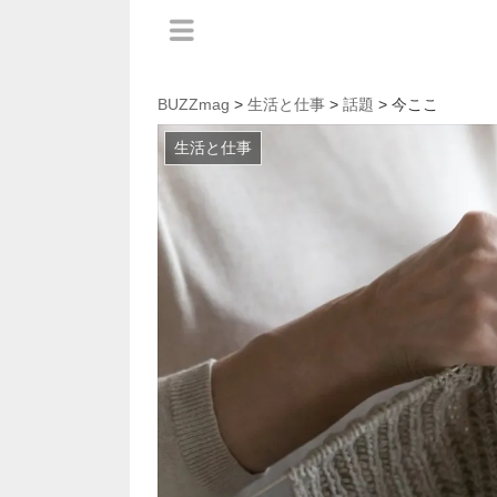
BUZZmag
>
生活と仕事
>
話題
> 今ここ
生活と仕事