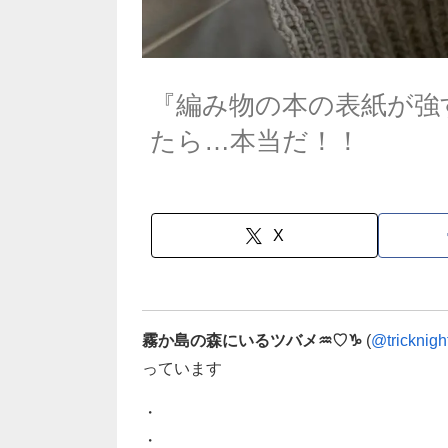
『編み物の本の表紙が強
たら…本当だ！！
X
霧か島の森にいるツバメ♒️♡♑️
(
@tricknigh
っています
・
・