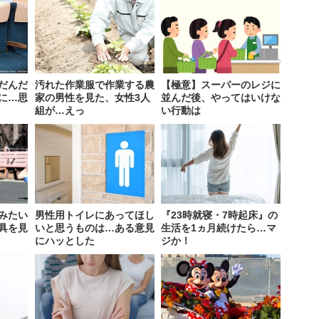
だんだ
汚れた作業服で作業する農
【極意】スーパーのレジに
に…思
家の男性を見た、女性3人
並んだ後、やってはいけな
組が…えっ
い行動は
みたい
男性用トイレにあってほし
『23時就寝・7時起床』の
具を見
いと思うものは…ある意見
生活を1ヵ月続けたら…マ
にハッとした
ジか！