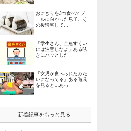
おにぎりを3つ食べてプ
ールに向かった息子。そ
の後帰宅して…
「学生さん、金魚すくい
には注意しなよ」ある呟
きにハッとした
「女児が食べられたみた
いになってる」ある遊具
を見ると…あっ
新着記事をもっと見る