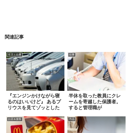
関連記事
生活と仕事
仕事
『エンジンかけながら寝
半休を取った教員にクレ
るのはいいけど』 あるプ
ームを寄越した保護者。
リウスを見てゾッとした
すると管理職が
お店＆接客
作品