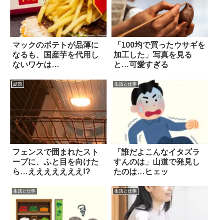
マックのポテトが品薄に
「100均で買ったウサギを
なるも、国産芋を代用し
加工した」写真を見る
ないワケは…
と…可愛すぎる
話題
生活と仕事
フェンスで囲まれたスト
「誰だよこんなイタズラ
ーブに、ふと目を向けた
すんのは」山道で発見し
ら…えええええええ!?
たのは…ヒェッ
生活と仕事
生活と仕事