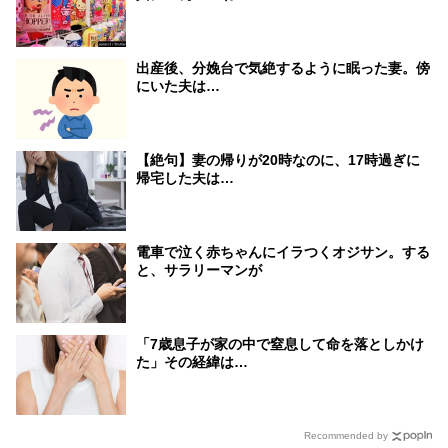
出産後、分娩台で気絶するように眠った妻。傍
にいた夫は…
【絶句】妻の帰りが20時なのに、17時過ぎに
帰宅した夫は…
電車で泣く赤ちゃんにイラつくオジサン。する
と、サラリーマンが
「7歳息子が家の中で窒息して命を落としかけ
た」その経緯は…
Recommended by