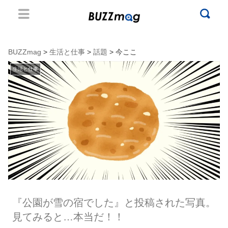
BUZZmag
>
生活と仕事
>
話題
> 今ここ
生活と仕事
『公園が雪の宿でした』と投稿された写真。
見てみると…本当だ！！