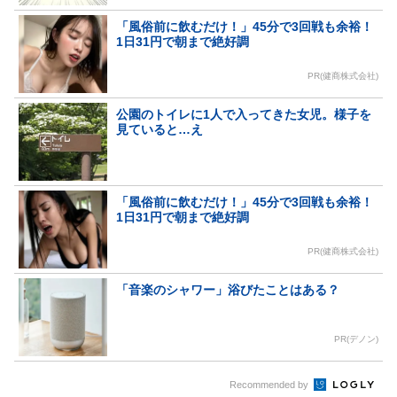
「風俗前に飲むだけ！」45分で3回戦も余裕！
1日31円で朝まで絶好調
PR(健商株式会社)
公園のトイレに1人で入ってきた女児。様子を
見ていると…え
「風俗前に飲むだけ！」45分で3回戦も余裕！
1日31円で朝まで絶好調
PR(健商株式会社)
「音楽のシャワー」浴びたことはある？
PR(デノン)
Recommended by