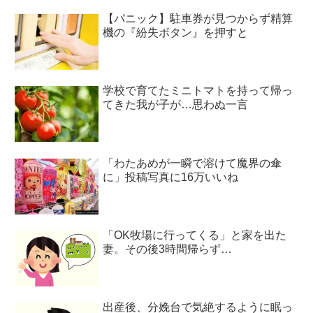
【パニック】駐車券が見つからず精算
機の『紛失ボタン』を押すと
学校で育てたミニトマトを持って帰っ
てきた我が子が…思わぬ一言
「わたあめが一瞬で溶けて魔界の傘
に」投稿写真に16万いいね
「OK牧場に行ってくる」と家を出た
妻。その後3時間帰らず…
出産後、分娩台で気絶するように眠っ