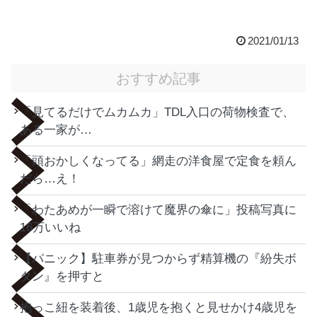
2021/01/13
おすすめ記事
「見てるだけでムカムカ」TDL入口の荷物検査で、
ある一家が…
「頭おかしくなってる」網走の洋食屋で定食を頼ん
だら…え！
「わたあめが一瞬で溶けて魔界の傘に」投稿写真に
16万いいね
【パニック】駐車券が見つからず精算機の『紛失ボ
タン』を押すと
抱っこ紐を装着後、1歳児を抱くと見せかけ4歳児を