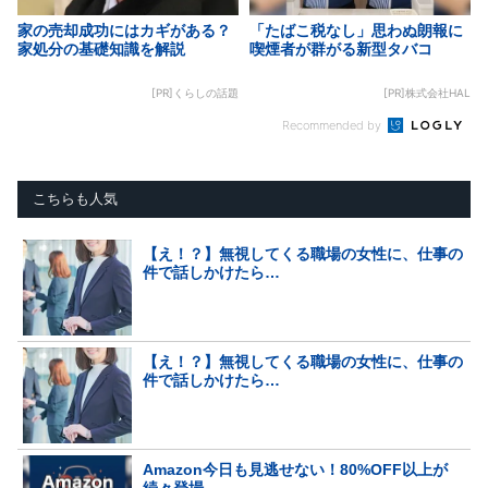
家の売却成功にはカギがある？
「たばこ税なし」思わぬ朗報に
家処分の基礎知識を解説
喫煙者が群がる新型タバコ
[PR]くらしの話題
[PR]株式会社HAL
Recommended by
こちらも人気
【え！？】無視してくる職場の女性に、仕事の
件で話しかけたら…
【え！？】無視してくる職場の女性に、仕事の
件で話しかけたら…
Amazon今日も見逃せない！80%OFF以上が
続々登場