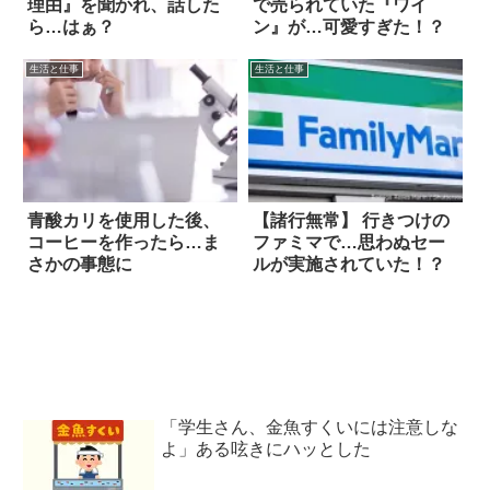
理由』を聞かれ、話した
で売られていた『ワイ
ら…はぁ？
ン』が…可愛すぎた！？
生活と仕事
生活と仕事
青酸カリを使用した後、
【諸行無常】 行きつけの
コーヒーを作ったら…ま
ファミマで…思わぬセー
さかの事態に
ルが実施されていた！？
「学生さん、金魚すくいには注意しな
よ」ある呟きにハッとした