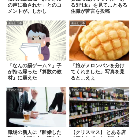
の声に癒された」とのコ
る5円玉』を見て…とある
メントが。しかし
住職が苦言を投稿
生活と仕事
生活と仕事
「なんの罰ゲーム？」子
「娘がメロンパンを分け
が持ち帰った『算数の教
てくれました」写真を見
材』に震えた
ると…えぇ
生活と仕事
生活と仕事
職場の新人に『離婚した
【クリスマス】 とある店