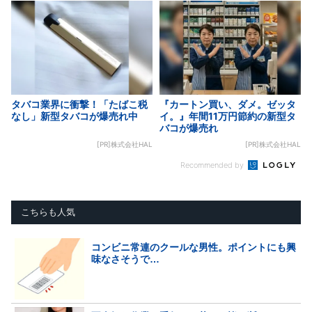
タバコ業界に衝撃！「たばこ税
『カートン買い、ダメ。ゼッタ
なし」新型タバコが爆売れ中
イ。』年間11万円節約の新型タ
バコが爆売れ
[PR]株式会社HAL
[PR]株式会社HAL
Recommended by
こちらも人気
コンビニ常連のクールな男性。ポイントにも興
味なさそうで…