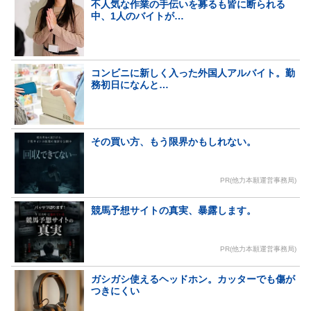
不人気な作業の手伝いを募るも皆に断られる
中、1人のバイトが…
コンビニに新しく入った外国人アルバイト。勤
務初日になんと…
その買い方、もう限界かもしれない。
PR(他力本願運営事務局)
競馬予想サイトの真実、暴露します。
PR(他力本願運営事務局)
ガシガシ使えるヘッドホン。カッターでも傷が
つきにくい