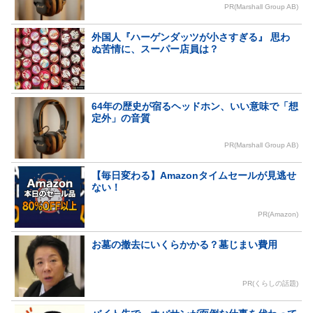
PR(Marshall Group AB)
外国人『ハーゲンダッツが小さすぎる』 思わ
ぬ苦情に、スーパー店員は？
64年の歴史が宿るヘッドホン、いい意味で「想
定外」の音質
PR(Marshall Group AB)
【毎日変わる】Amazonタイムセールが見逃せ
ない！
PR(Amazon)
お墓の撤去にいくらかかる？墓じまい費用
PR(くらしの話題)