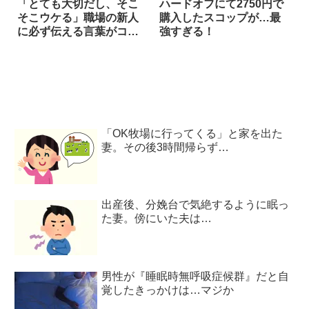
「とても大切だし、そこ
ハードオフにて2750円で
そこウケる」職場の新人
購入したスコップが…最
に必ず伝える言葉がコチ
強すぎる！
ラ！
「OK牧場に行ってくる」と家を出た
妻。その後3時間帰らず…
出産後、分娩台で気絶するように眠っ
た妻。傍にいた夫は…
男性が『睡眠時無呼吸症候群』だと自
覚したきっかけは…マジか