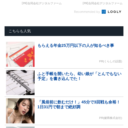
[PR]合同会社デジタルファーム
[PR]合同会社デジタルファーム
Recommended by
こちらも人気
もらえる年金25万円以下の人が知るべき事
PR(くらしの話題)
ふと手帳を開いたら、幼い娘が「とんでもない
予定」を書き込んでた！
「風俗前に飲むだけ！」45分で3回戦も余裕！
1日31円で朝まで絶好調
PR(健商株式会社)