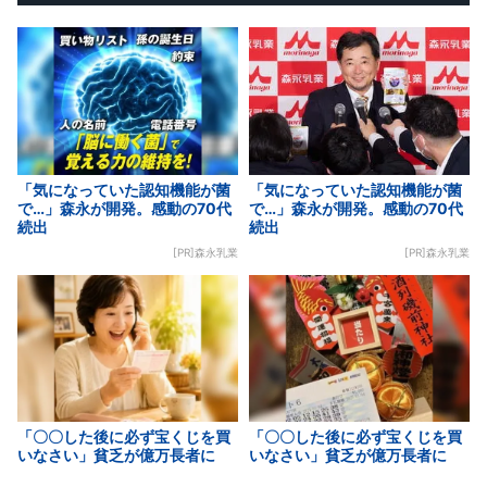
「気になっていた認知機能が菌
「気になっていた認知機能が菌
で…」森永が開発。感動の70代
で…」森永が開発。感動の70代
続出
続出
[PR]森永乳業
[PR]森永乳業
「〇〇した後に必ず宝くじを買
「〇〇した後に必ず宝くじを買
いなさい」貧乏が億万長者に
いなさい」貧乏が億万長者に