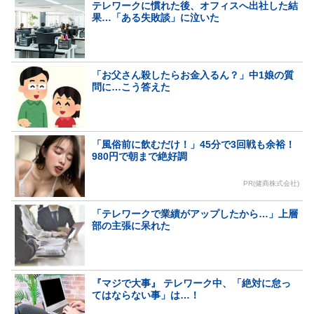
テレワークに慣れた後、オフィスへ出社した結
果…「ある失敗談」に泣いた
「お父さん殺したらお金入るん？」中1娘の質
問に…こう答えた
「風俗前に飲むだけ！」45分で3回戦も余裕！
980円で朝まで絶好調
PR(健商株式会社)
「テレワークで業績がアップしたから…」上層
部の主張に呆れた
『マジで大事』 テレワーク中、「絶対に怠っ
てはならない事」は…！