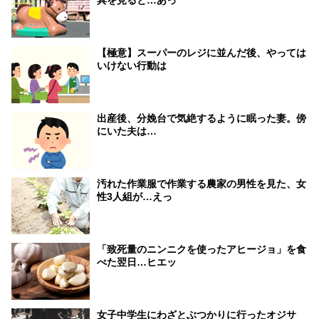
具を見ると…あっ
【極意】スーパーのレジに並んだ後、やっては
いけない行動は
出産後、分娩台で気絶するように眠った妻。傍
にいた夫は…
汚れた作業服で作業する農家の男性を見た、女
性3人組が…えっ
「致死量のニンニクを使ったアヒージョ」を食
べた翌日…ヒエッ
女子中学生にわざとぶつかりに行ったオジサ