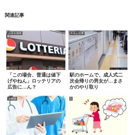
関連記事
お店＆接客
生活と仕事
「この場合、普通は値下
駅のホームで、成人式二
げやねん」ロッテリアの
次会帰りの男女が…まさ
広告に…ん？
かのやり取り
体験談
1