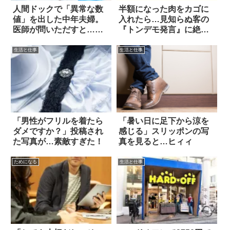
人間ドックで「異常な数
半額になった肉をカゴに
値」を出した中年夫婦。
入れたら…見知らぬ客の
医師が問いただすと…絶
『トンデモ発言』に絶
句
句！
生活と仕事
生活と仕事
「男性がフリルを着たら
「暑い日に足下から涼を
ダメですか？」投稿され
感じる」スリッポンの写
た写真が…素敵すぎた！
真を見ると…ヒィィ
ためになる
生活と仕事