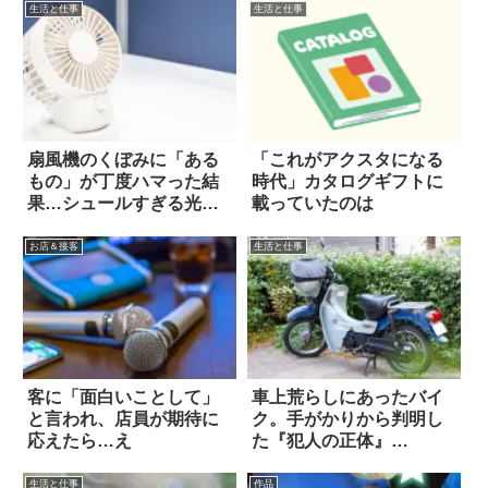
生活と仕事
生活と仕事
扇風機のくぼみに「ある
「これがアクスタになる
もの」が丁度ハマった結
時代」カタログギフトに
果…シュールすぎる光
載っていたのは
景！
お店＆接客
生活と仕事
客に「面白いことして」
車上荒らしにあったバイ
と言われ、店員が期待に
ク。手がかりから判明し
応えたら…え
た『犯人の正体』
は…！？
生活と仕事
作品