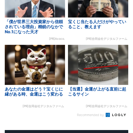
「僕が世界三大投資家から信頼
宝くじ当たる人だけがやってい
されている理由」精鋭のなかで
ること、教えます
No.1になった天才
[PR]Acoco.
[PR]合同会社デジタルファーム
あなたの金運はどう？宝くじに
【当選】金運が上がる直前に起
縁がある時、金運はこう変わる
こるサイン
[PR]合同会社デジタルファーム
[PR]合同会社デジタルファーム
Recommended by