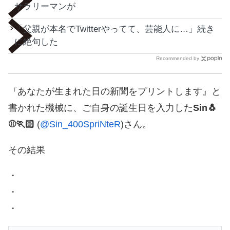
サラリーマンが
「父親が本名でTwitterやってて、芸能人に…」続き
に絶句した
Recommended by
『あなたが生まれた日の新聞をプリントします』と
書かれた機械に、ご自身の誕生日を入力した
Sin🐧
⚾️🏃🏻
(
@Sin_400SpriNteR
)さん。
その結果
・
・
・