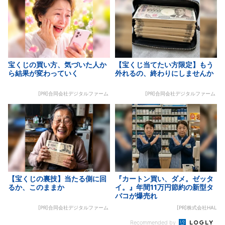
宝くじの買い方、気づいた人か
【宝くじ当てたい方限定】もう
ら結果が変わっていく
外れるの、終わりにしませんか
[PR]合同会社デジタルファーム
[PR]合同会社デジタルファーム
【宝くじの裏技】当たる側に回
『カートン買い、ダメ。ゼッタ
るか、このままか
イ。』年間11万円節約の新型タ
バコが爆売れ
[PR]合同会社デジタルファーム
[PR]株式会社HAL
Recommended by