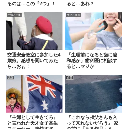
るのは…この『2つ』！
ると…あれ？
生活と仕事
生活と仕事
交通安全教室に参加した4
「生理前になると歯に違
歳娘。感想を聞いてみた
和感が」歯科医に相談す
ら…おぉ！
ると…マジか
話題
作品
『主婦として生きてろ』
『これなら叔父さんも入
と言われた天才女子高生
って来れないだろう』 家
スキーヤー、痛快すぎる
の前に「ある作品」を設