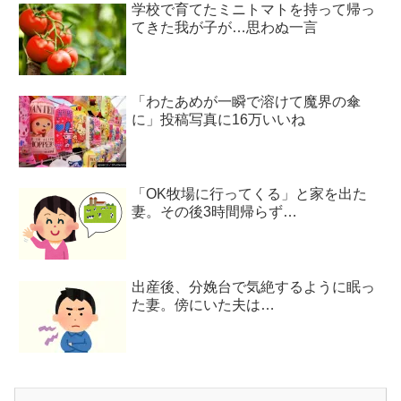
学校で育てたミニトマトを持って帰っ
てきた我が子が…思わぬ一言
「わたあめが一瞬で溶けて魔界の傘
に」投稿写真に16万いいね
「OK牧場に行ってくる」と家を出た
妻。その後3時間帰らず…
出産後、分娩台で気絶するように眠っ
た妻。傍にいた夫は…