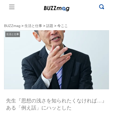
BUZZmag
>
生活と仕事
>
話題
> 今ここ
生活と仕事
先生『思想の浅さを知られたくなければ…』
ある「例え話」にハッとした