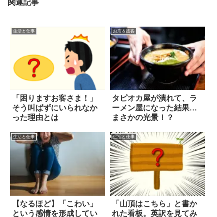
関連記事
生活と仕事
お店＆接客
「困りますお客さま！」
タピオカ屋が潰れて、ラ
そう叫ばずにいられなか
ーメン屋になった結果…
った理由とは
まさかの光景！？
生活と仕事
生活と仕事
【なるほど】「こわい」
「山頂はこちら」と書か
という感情を形成してい
れた看板。英訳を見てみ